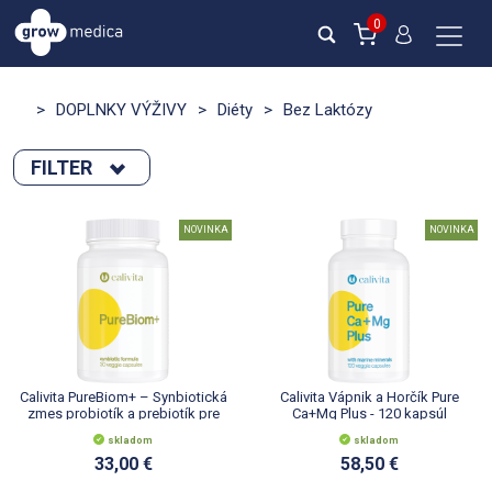
0
>
DOPLNKY VÝŽIVY
>
Diéty
>
Bez Laktózy
FILTER
Zoradiť podľa :
NOVINKA
NOVINKA
novinka
Výpredaj
Novinka
akcia
Počet na stránku :
Calivita PureBiom+ – Synbiotická
Calivita Vápnik a Horčík Pure
zmes probiotík a prebiotík pre
Ca+Mg Plus - 120 kapsúl
zdravé trávenie
skladom
skladom
33,00 €
58,50 €