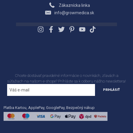
Zákaznícka linka
info@growmedica.sk
Chcete dostávať pravidelné informácie o novinkách, zľavách a
súťažiach na našom e-shope? Príhláste sa k odberu nášho newslettera!
PRIHLÁSIŤ
Platba Kartou, ApplePay, GooglePay, Bezpečný nákup