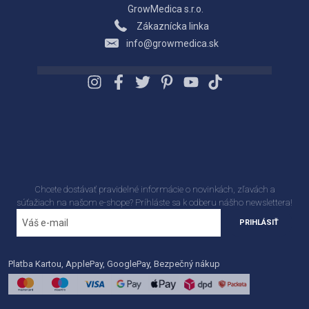
GrowMedica s.r.o.
Zákaznícka linka
info@growmedica.sk
Chcete dostávať pravidelné informácie o novinkách, zľavách a
súťažiach na našom e-shope? Príhláste sa k odberu nášho newslettera!
PRIHLÁSIŤ
Platba Kartou, ApplePay, GooglePay, Bezpečný nákup