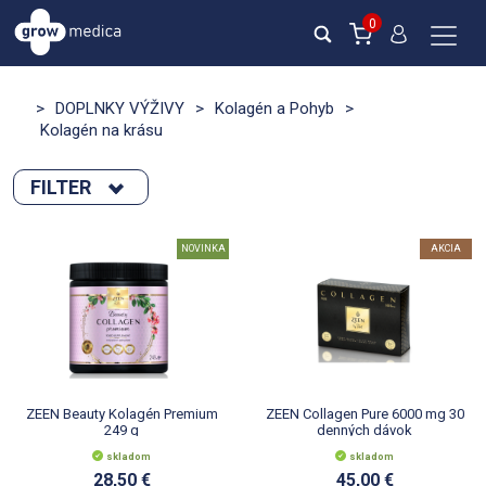
0
>
DOPLNKY VÝŽIVY
>
Kolagén a Pohyb
>
Kolagén na krásu
FILTER
Zoradiť podľa :
NOVINKA
AKCIA
novinka
Výpredaj
Novinka
akcia
Počet na stránku :
ZEEN Beauty Kolagén Premium
ZEEN Collagen Pure 6000 mg 30
249 g
denných dávok
skladom
skladom
28,50 €
45,00 €