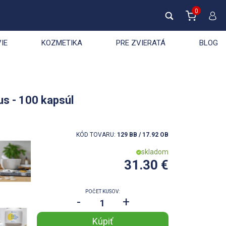
0
IE
KOZMETIKA
PRE ZVIERATÁ
BLOG
us - 100 kapsúl
KÓD TOVARU:
129 BB / 17.92 OB
skladom
31.30 €
POČET KUSOV:
-
+