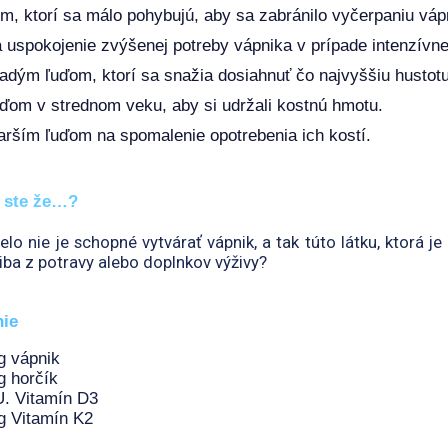
m, ktorí sa málo pohybujú, aby sa zabránilo vyčerpaniu vápn
 uspokojenie zvýšenej potreby vápnika v prípade intenzívnej 
adým ľuďom, ktorí sa snažia dosiahnuť čo najvyššiu hustotu
ďom v strednom veku, aby si udržali kostnú hmotu.
arším ľuďom na spomalenie opotrebenia ich kostí.
i ste že…?
elo nie je schopné vytvárať vápnik, a tak túto látku, ktorá
 iba z potravy alebo doplnkov výživy?
nie
g vápnik
g horčík
U. Vitamín D3
g Vitamín K2