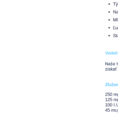
Tý
Na
Ml
Ľu
St
Vedel
Naše t
získať
Zlože
250 m
125 m
100 I.
45 mc