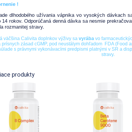
rnenie !
pade dlhodobého užívania vápnika vo vysokých dávkach s
o 14 rokov. Odporúčaná denná dávka sa nesmie prekračova
a rozmanitej stravy.
á väčšina Calivita doplnkov výživy sa
vyrába
vo farmaceutický
 prísnych zásad cGMP, pod neustálym dohľadom FDA (Food and
súlade s právnymi vykonávacími predpismi platnými v SR a disp
stravy.
iace produkty