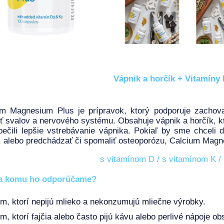
Vápnik a horčík + Vitamíny
um Magnesium Plus je prípravok, ktorý podporuje zachov
ť svalov a nervového systému. Obsahuje vápnik a horčík, k
ečili lepšie vstrebávanie vápnika. Pokiaľ by sme chceli 
 alebo predchádzať či spomaliť osteoporózu, Calcium Magn
s vitamínom D / s vitamínom K / 
a komu ho odporúčame?
m, ktorí nepijú mlieko a nekonzumujú mliečne výrobky.
m, ktorí fajčia alebo často pijú kávu alebo perlivé nápoje ob