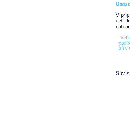
Upozo
V prí
deti d
náhrad
Veľk
podľa
sú v 
Súvis