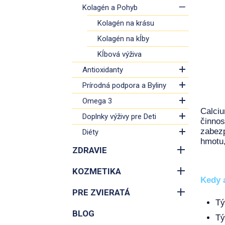
Kolagén a Pohyb
Kolagén na krásu
Kolagén na kĺby
Kĺbová výživa
Antioxidanty
Prírodná podpora a Byliny
Omega 3
Calci
Doplnky výživy pre Deti
činnos
zabezp
Diéty
hmotu,
ZDRAVIE
KOZMETIKA
Kedy 
PRE ZVIERATÁ
Tý
BLOG
Tý