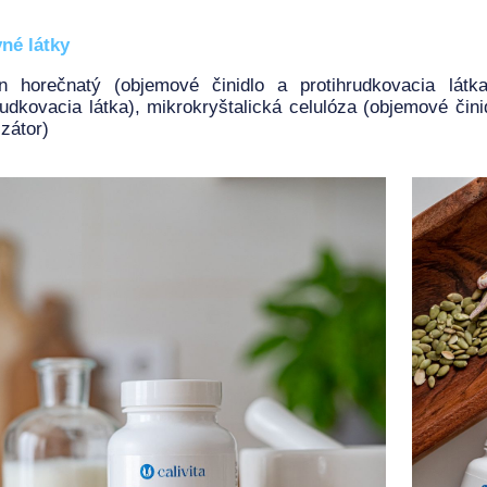
né látky
an horečnatý (objemové činidlo a protihrudkovacia látk
rudkovacia látka), mikrokryštalická celulóza (objemové činid
izátor)