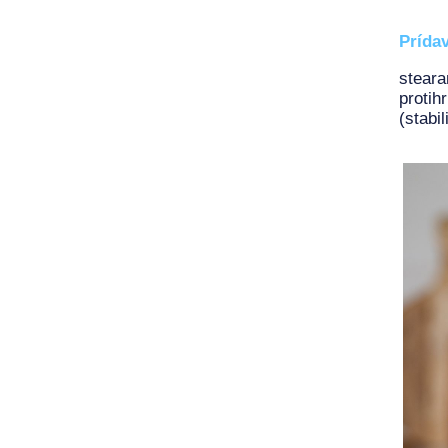
Prídav
stear
protih
(stabil