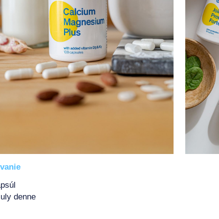
vanie
psúl
uly denne