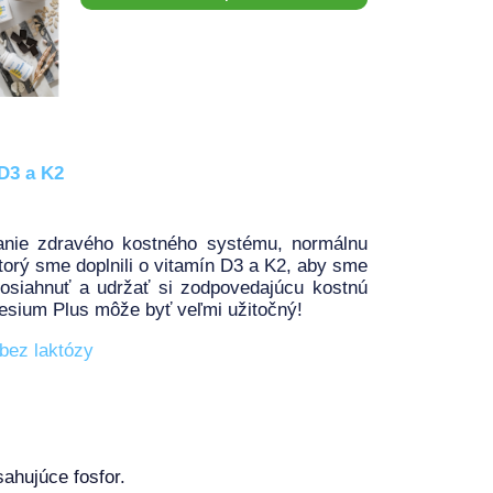
 D3 a K2
anie zdravého kostného systému, normálnu
torý sme doplnili o vitamín D3 a K2, aby sme
dosiahnuť a udržať si zodpovedajúcu kostnú
esium Plus môže byť veľmi užitočný!
bez laktózy
sahujúce fosfor.