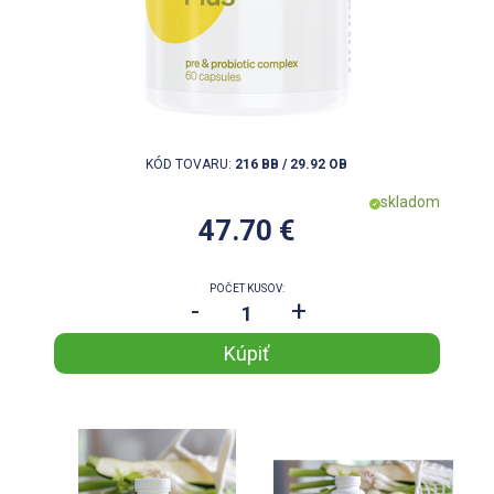
KÓD TOVARU:
216 BB / 29.92 OB
skladom
47.70 €
POČET KUSOV:
-
+