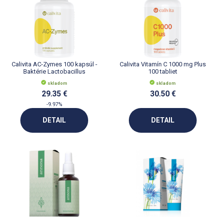
Calivita AC-Zymes 100 kapsúl -
Calivita Vitamín C 1000 mg Plus
Baktérie Lactobacillus
100 tabliet
Acidophilus
skladom
skladom
29.35 €
30.50 €
-9.97%
DETAIL
DETAIL