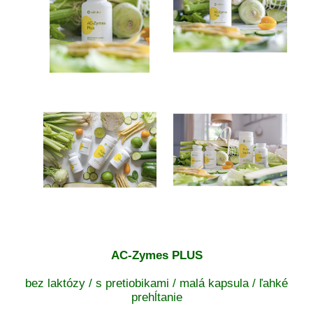
AC-Zymes PLUS
bez laktózy / s pretiobikami / malá kapsula / ľahké
prehĺtanie