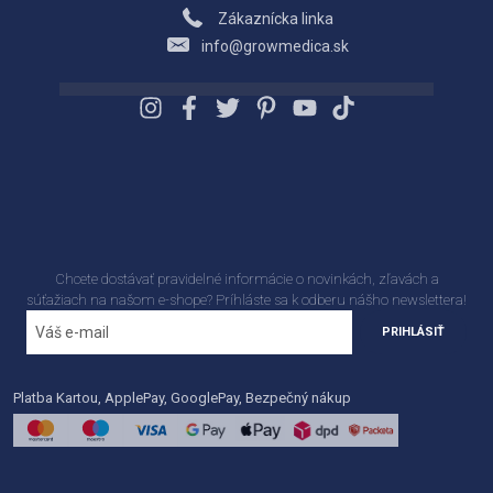
Zákaznícka linka
info@growmedica.sk
Chcete dostávať pravidelné informácie o novinkách, zľavách a
súťažiach na našom e-shope? Príhláste sa k odberu nášho newslettera!
PRIHLÁSIŤ
Platba Kartou, ApplePay, GooglePay, Bezpečný nákup