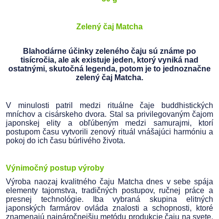
Zelený čaj Matcha
Blahodárne účinky zeleného čaju sú známe po
tisícročia, ale ak existuje jeden, ktorý vyniká nad
ostatnými, skutočná legenda, potom je to jednoznačne
zelený čaj Matcha.
V minulosti patril medzi rituálne čaje buddhistických
mníchov a cisárskeho dvora. Stal sa privilegovaným čajom
japonskej elity a obľúbeným medzi samurajmi, ktorí
postupom času vytvorili zenový rituál vnášajúci harmóniu a
pokoj do ich času búrlivého života.
Výnimočný postup výroby
Výroba naozaj kvalitného čaju Matcha dnes v sebe spája
elementy tajomstva, tradičných postupov, ručnej práce a
presnej technológie. Iba vybraná skupina elitných
japonských farmárov ovláda znalosti a schopnosti, ktoré
znamenajú najnáročnejšiu metódu produkcie čaju na svete.