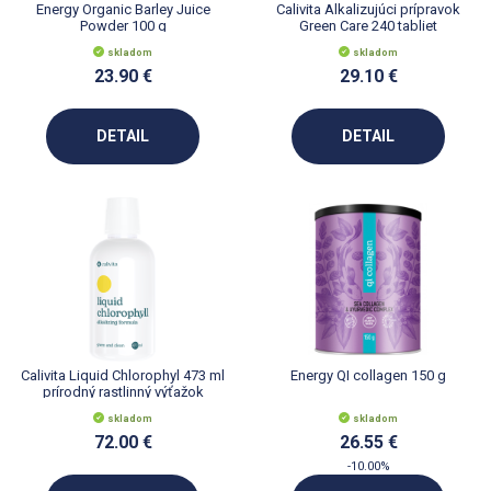
Energy Organic Barley Juice
Calivita Alkalizujúci prípravok
Powder 100 g
Green Care 240 tabliet
skladom
skladom
23.90 €
29.10 €
DETAIL
DETAIL
Calivita Liquid Chlorophyl 473 ml
Energy QI collagen 150 g
prírodný rastlinný výťažok
skladom
skladom
72.00 €
26.55 €
-10.00%