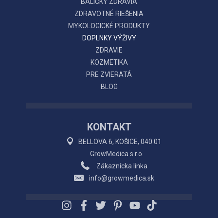
BALÍČKY ZDRAVIA
ZDRAVOTNÉ RIEŠENIA
MYKOLOGICKÉ PRODUKTY
DOPLNKY VÝŽIVY
ZDRAVIE
KOZMETIKA
PRE ZVIERATÁ
BLOG
KONTAKT
BELLOVA 6, KOŠICE, 040 01
GrowMedica s.r.o.
Zákaznícka linka
info@growmedica.sk