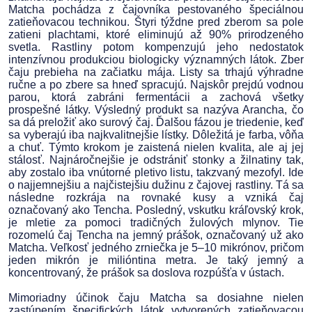
Matcha pochádza z čajovníka pestovaného špeciálnou
zatieňovacou technikou. Štyri týždne pred zberom sa pole
zatieni plachtami, ktoré eliminujú až 90% prirodzeného
svetla. Rastliny potom kompenzujú jeho nedostatok
intenzívnou produkciou biologicky významných látok. Zber
čaju prebieha na začiatku mája. Listy sa trhajú výhradne
ručne a po zbere sa hneď spracujú. Najskôr prejdú vodnou
parou, ktorá zabráni fermentácii a zachová všetky
prospešné látky. Výsledný produkt sa nazýva Arancha, čo
sa dá preložiť ako surový čaj. Ďalšou fázou je triedenie, keď
sa vyberajú iba najkvalitnejšie lístky. Dôležitá je farba, vôňa
a chuť. Týmto krokom je zaistená nielen kvalita, ale aj jej
stálosť. Najnáročnejšie je odstrániť stonky a žilnatiny tak,
aby zostalo iba vnútorné pletivo listu, takzvaný mezofyl. Ide
o najjemnejšiu a najčistejšiu dužinu z čajovej rastliny. Tá sa
následne rozkrája na rovnaké kusy a vzniká čaj
označovaný ako Tencha. Posledný, vskutku kráľovský krok,
je mletie za pomoci tradičných žulových mlynov. Tie
rozomelú čaj Tencha na jemný prášok, označovaný už ako
Matcha. Veľkosť jedného zrniečka je 5–10 mikrónov, pričom
jeden mikrón je milióntina metra. Je taký jemný a
koncentrovaný, že prášok sa doslova rozpúšťa v ústach.
Mimoriadny účinok čaju Matcha sa dosiahne nielen
zastúpením špecifických látok vytvorených zatieňovacou