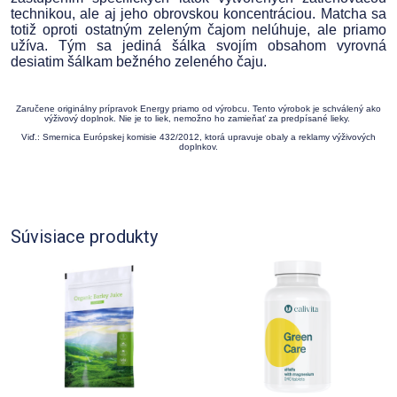
technikou, ale aj jeho obrovskou koncentráciou. Matcha sa
totiž oproti ostatným zeleným čajom nelúhuje, ale priamo
užíva. Tým sa jediná šálka svojím obsahom vyrovná
desiatim šálkam bežného zeleného čaju.
Zaručene originálny prípravok Energy priamo od výrobcu. Tento výrobok je schválený ako
výživový doplnok. Nie je to liek, nemožno ho zamieňať za predpísané lieky.
Viď.: Smernica Európskej komisie 432/2012, ktorá upravuje obaly a reklamy výživových
doplnkov.
Súvisiace produkty