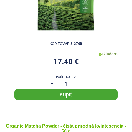
KÓD TOVARU:
374B
skladom
17.40 €
POČET KUSOV:
-
+
Organic Matcha Powder - čistá prírodná kvintesencia -
50 g