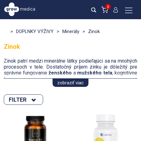
0
>
DOPLNKY VÝŽIVY
>
Minerály
>
Zinok
Zinok
Zinok patrí medzi minerálne látky podieľajúci sa na mnohých
procesoch v tele. Dostatočný príjem zinku je dôležitý pre
správne fungovanie
ženského
a
mužského tela
, kognitívne
funkcie predovšetkým pozornosť a pamäť,
fungovanie
zobraziť viac
imunitného systému
,
zdravie vlasov
,
pokožky
,
nechtov
,
podporuje reprodukčnú funciu, zdravie kostí a udržanie
dobrej hladiny testosterónu.
FILTER
Zoradiť podľa :
Odporúčané denné množstvo je:
Odporúčané denné množstvo podľa metodík
Európskeho
novinka
úradu pre bezpečnosť potravín
EFSA
:
Výpredaj
Novinka