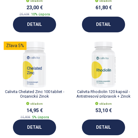
skladom
skladom
23,00 €
61,80 €
25,60€
10% úspora
DETAIL
DETAIL
Zľava 5%
Calivita Chelated Zinc 100 tabliet -
Calivita Rhodiolin 120 kapsúl -
Organický Zinok
Antistresový prípravok + Zinok
skladom
skladom
14,95 €
53,10 €
15,80€
5% úspora
DETAIL
DETAIL