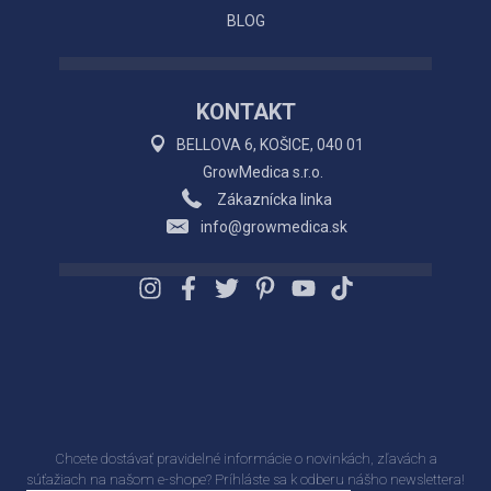
BLOG
KONTAKT
BELLOVA 6, KOŠICE, 040 01
GrowMedica s.r.o.
Zákaznícka linka
info@growmedica.sk
Chcete dostávať pravidelné informácie o novinkách, zľavách a
súťažiach na našom e-shope? Príhláste sa k odberu nášho newslettera!