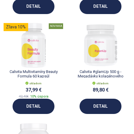
DETAIL
DETAIL
Zľava 10%
NOVINKA
Calivita Multivitamíny Beauty
Calivita #glamUp 500 g -
Formula 60 kapsúl
Megadávky kolagénového
nápoja
skladom
skladom
37,99 €
89,80 €
42,40€
10% úspora
DETAIL
DETAIL