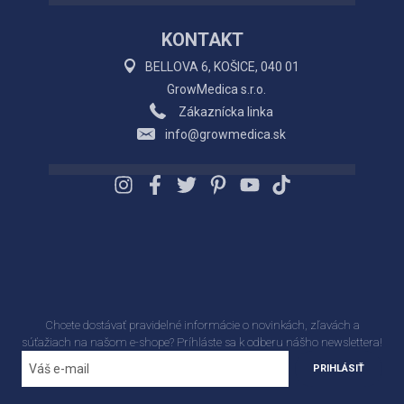
KONTAKT
BELLOVA 6, KOŠICE, 040 01
GrowMedica s.r.o.
Zákaznícka linka
info@growmedica.sk
Chcete dostávať pravidelné informácie o novinkách, zľavách a
súťažiach na našom e-shope? Príhláste sa k odberu nášho newslettera!
PRIHLÁSIŤ