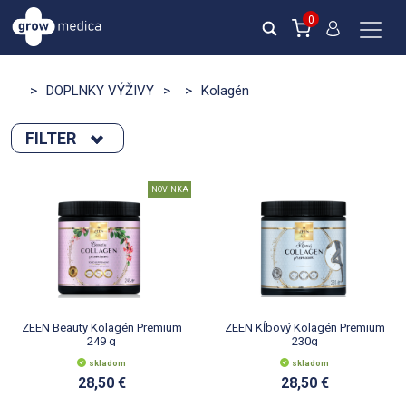
0
>
DOPLNKY VÝŽIVY
>
>
Kolagén
FILTER
Zoradiť podľa :
NOVINKA
novinka
Výpredaj
Novinka
akcia
Počet na stránku :
ZEEN Beauty Kolagén Premium
ZEEN Kĺbový Kolagén Premium
249 g
230g
skladom
skladom
28,50 €
28,50 €