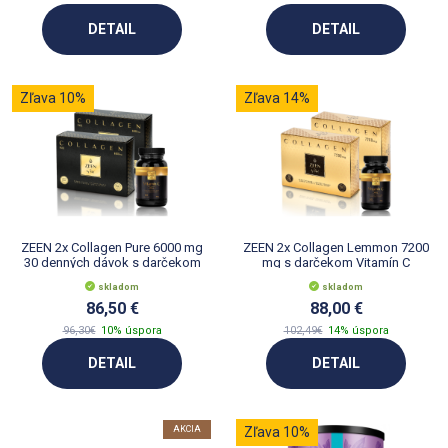
DETAIL
DETAIL
Zľava 10%
Zľava 14%
ZEEN 2x Collagen Pure 6000 mg
ZEEN 2x Collagen Lemmon 7200
30 denných dávok s darčekom
mg s darčekom Vitamín C
Viamínom C
skladom
skladom
86,50 €
88,00 €
96,30€
10% úspora
102,49€
14% úspora
DETAIL
DETAIL
AKCIA
Zľava 10%