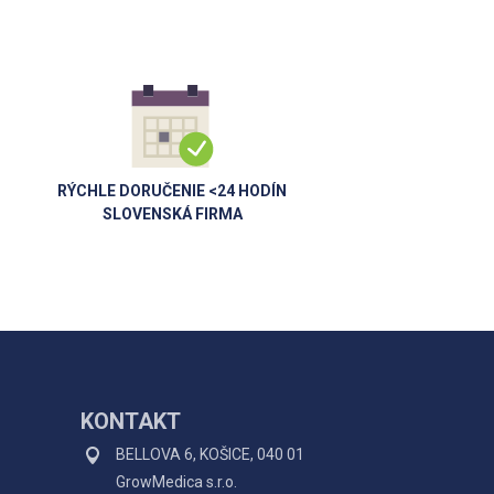
RÝCHLE DORUČENIE <24 HODÍN
SLOVENSKÁ FIRMA
KONTAKT
BELLOVA 6, KOŠICE, 040 01
GrowMedica s.r.o.