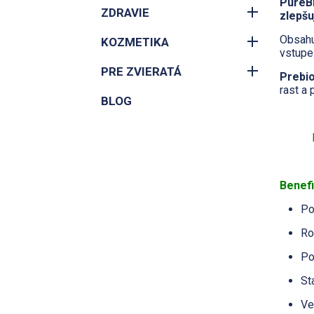
PureB
ZDRAVIE
zlepšu
Obsahu
KOZMETIKA
vstupe
PRE ZVIERATÁ
Prebi
rast a 
BLOG
Benef
Po
Ro
Po
St
Ve