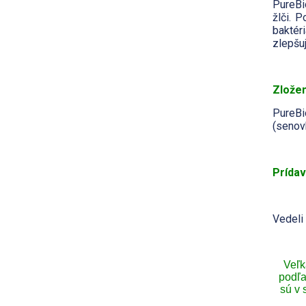
PureBi
žlči. 
baktér
zlepšuj
Zlože
PureBi
(senov
Prídav
Vedeli 
Veľk
podľa
sú v 