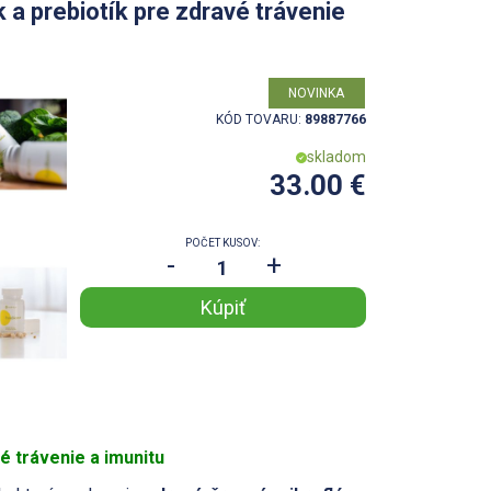
 a prebiotík pre zdravé trávenie
NOVINKA
KÓD TOVARU:
89887766
skladom
33.00 €
POČET KUSOV:
-
+
 trávenie a imunitu