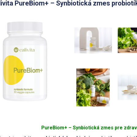
livita PureBiom+ – Synbiotická zmes probiotík
PureBiom+ – Synbiotická zmes pre zdravé