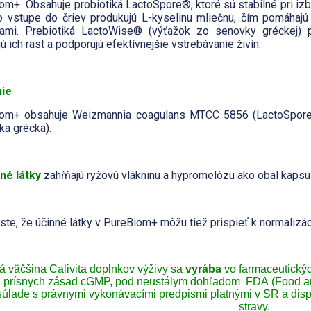
om+ Obsahuje probiotiká LactoSpore®, ktoré sú stabilné pri izbo
Po vstupe do čriev produkujú L-kyselinu mliečnu, čím pomáhaj
iami. Prebiotiká LactoWise® (výťažok zo senovky gréckej) 
ú ich rast a podporujú efektívnejšie vstrebávanie živín.
nie
om+ obsahuje Weizmannia coagulans MTCC 5856 (LactoSpore®
ka grécka).
né látky
zahŕňajú ryžovú vlákninu a hypromelózu ako obal kapsul
ste, že účinné látky v PureBiom+ môžu tiež prispieť k normalizáci
á väčšina Calivita doplnkov výživy sa
vyrába
vo farmaceutický
 prísnych zásad cGMP, pod neustálym dohľadom FDA (Food and
súlade s právnymi vykonávacími predpismi platnými v SR a disp
stravy.