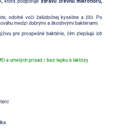
ík, ktorá podporuje
zdravú črevnú mikroflóru,
te, odolné voči žalúdočnej kyseline a žlči. Po
nováhu medzi dobrými a škodlivými baktériami.
výživu pre prospešné baktérie, čím zlepšujú ich
O a umelých prísad / bez lepku a laktózy
érií
dka