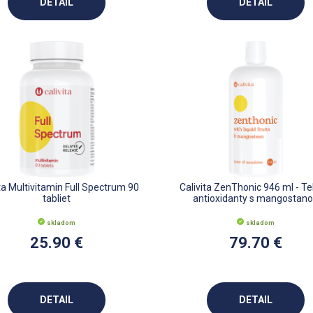
DETAIL
DETAIL
ita Multivitamin Full Spectrum 90
Calivita ZenThonic 946 ml - T
tabliet
antioxidanty s mangostan
skladom
skladom
25.90 €
79.70 €
DETAIL
DETAIL