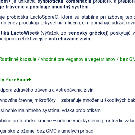
iom+
je unikátna
synbiotická kombinácia
probiotík a prebiot
je trávenie a posilňuje imunitný systém
.
je probiotiká LactoSpore®, ktoré sú stabilné pri izbovej teplo
 do čriev produkujú L-kyselinu mliečnu, čím pomáhajú udržať rov
otiká LactoWise®
(výťažok zo
senovky gréckej
) poskytujú 
podporujú efektívnejšie
vstrebávanie živín
.
Rastlinné kapsule / vhodné pre vegánov a vegetariánov / bez GM
ity PureBiom+
dpora zdravého trávenia a vstrebávania živín
vnováha črevnej mikroflóry – zabraňuje množeniu škodlivých bakt
silnenie imunitného systému vďaka probiotikám
abilné probiotické kmene – odolné voči kyslému prostrediu žalú
gánske zloženie, bez GMO a umelých prísad