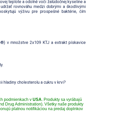
vej teplote a odolné voči žalúdočnej kyseline a
ú udržať rovnováhu medzi dobrými a škodlivými
poskytujú výživu pre prospešné baktérie, čím
) v množstve 2x109 KTJ a extrakt pískavice
y.
i hladiny cholesterolu a cukru v krvi?
ch podmienkach v
USA
. Produkty sa vyrábajú
 Drug Administration). Všetky naše produkty
onujú platnou notifikáciou na predaj doplnkov