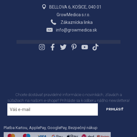
BELLOVA 6, KOŠICE, 040 01
GrowMedica s.r.o.
Zákaznícka linka
info@growmedica.sk
Chcete dostávať pravidelné informácie o novinkách, zľavách a
súťažiach na našom e-shope? Príhláste sa k odberu nášho newslettera!
PRIHLÁSIŤ
Platba Kartou, ApplePay, GooglePay, Bezpečný nákup