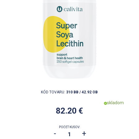
KÓD TOVARU:
310 BB / 42.92 OB
skladom
82.20 €
POČET KUSOV:
-
+