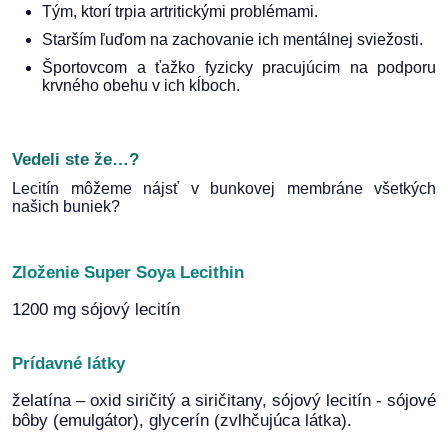
Tým, ktorí trpia artritickými problémami.
Starším ľuďom na zachovanie ich mentálnej sviežosti.
Športovcom a ťažko fyzicky pracujúcim na podporu
krvného obehu v ich kĺboch.
Vedeli ste že…?
Lecitín môžeme nájsť v bunkovej membráne všetkých
našich buniek?
Zloženie Super Soya Lecithin
1200 mg sójový lecitín
Prídavné látky
želatína – oxid siričitý a siričitany, sójový lecitín - sójové
bôby (emulgátor), glycerín (zvlhčujúca látka).