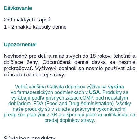
Dávkovanie
250 mäkkých kapsúl
1 - 2 mäkké kapsuly denne
Upozornenie!
Nevhodný pre deti a mladistvých do 18 rokov, tehotné a
dojčiace ženy. Odporúčaná denná dávka sa nesmie
prekračovať. Výživový doplnok sa nesmie používať ako
náhrada rozmanitej stravy.
Veľká väčšina Calivita doplnkov výživy sa
vyrába
vo farmaceutických podmienkach v
USA
. Produkty sa
vyrábajú podľa prísnych zásad cGMP, pod neustálym
dohľadom FDA (Food and Drug Administration). Všetky
naše produkty sú v súlade s právnymi vykonávacími
predpismi platnými v SR a disponujú platnou notifikáciou na
predaj doplnkov stravy.
Súvisiace produkty