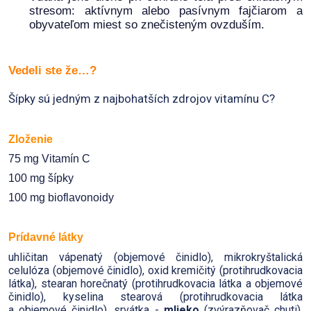
stresom: aktívnym alebo pasívnym fajčiarom a
obyvateľom miest so znečisteným ovzduším.
Vedeli ste že…?
Šípky sú jedným z najbohatších zdrojov vitamínu C?
Zloženie
75 mg Vitamín C
100 mg šípky
100 mg bioflavonoidy
Prídavné látky
uhličitan vápenatý (objemové činidlo), mikrokryštalická
celulóza (objemové činidlo), oxid kremičitý (protihrudkovacia
látka), stearan horečnatý (protihrudkovacia látka a objemové
činidlo), kyselina stearová (protihrudkovacia látka
a objemové činidlo), srvátka -
mlieko
(zvýrazňovač chuti),