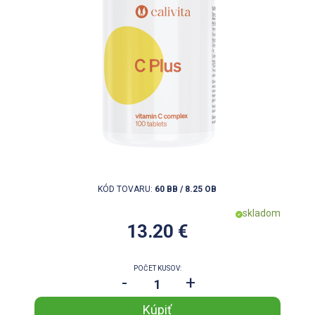
KÓD TOVARU:
60 BB / 8.25 OB
skladom
13.20 €
POČET KUSOV:
-
+