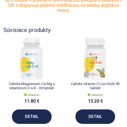
sú v súlade s právnymi vykonávacími predpismi platnými v
SR a disponujú platnou notifikáciou na predaj doplnkov
stravy.
Súvisiace produkty
Calivita Magnesium Ca-Mg s
Calivita Vitamin C Lion Kids 90
vitamínom D a K - 30 tabliet
tabliet
skladom
skladom
11.80 €
13.20 €
DETAIL
DETAIL