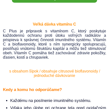
Veľká dávka vitamínu C
C Plus je prípravok s vitamínom C, ktorý poskytuje
každodennú ochranu proti útoku voľných radikálov a
prispieva k správnej činnosti imunitného systému. Vitamín
C a bioflavonoidy, ktoré s ním synergicky spolupracujú,
posilňujú vnútornú štruktúru kapilár a môžu tiež stimulovať
obeh. Vitamín C pomáha tiež zachovávať zdravie pokožky,
ďasien, kostí a chrupaviek.
s obsahom šípok / obsahuje citrusové bioflavonoidy /
jednoduché dávkovanie
Kedy a komu ho odporúčame?
Každému na posilnenie imunitného systému.
Vďaka jeho úlohe pri ochrane tela pred oxidačným