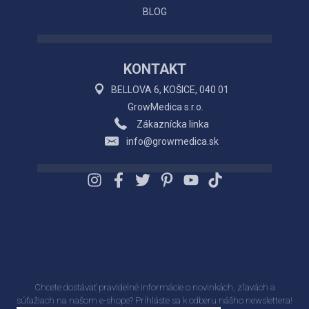
BLOG
KONTAKT
BELLOVA 6, KOŠICE, 040 01
GrowMedica s.r.o.
Zákaznícka linka
info@growmedica.sk
Chcete dostávať pravidelné informácie o novinkách, zľavách a
súťažiach na našom e-shope? Príhláste sa k odberu nášho newslettera!