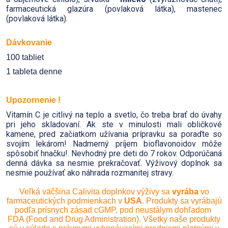
farmaceutická glazúra (povlaková látka), mastenec
(povlaková látka).
Dávkovanie
100 tabliet
1 tableta denne
Upozornenie !
Vitamín C je citlivý na teplo a svetlo, čo treba brať do úvahy
pri jeho skladovaní. Ak ste v minulosti mali obličkové
kamene, pred začiatkom užívania prípravku sa poraďte so
svojím lekárom! Nadmerný príjem bioflavonoidov môže
spôsobiť hnačku!. Nevhodný pre deti do 7 rokov. Odporúčaná
denná dávka sa nesmie prekračovať. Výživový doplnok sa
nesmie používať ako náhrada rozmanitej stravy.
Veľká väčšina Calivita doplnkov výživy sa
vyrába
vo
farmaceutických podmienkach v
USA
. Produkty sa vyrábajú
podľa prísnych zásad cGMP, pod neustálym dohľadom
FDA (Food and Drug Administration). Všetky naše produkty