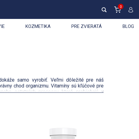
0
IE
KOZMETIKA
PRE ZVIERATÁ
BLOG
edokáže samo vyrobiť. Veľmi dôležité pre náš
správny chod organizmu. Vitamíny sú kľúčové pre
 mnoho ostatných procesov ktoré prebiehajú v
ohlavia, veku, fyzickej aktivity a úrovne fyzickej
 ďalších faktorov.
nešportovcov a pre všetkých, kto chce podporiť
Počet na stránku :