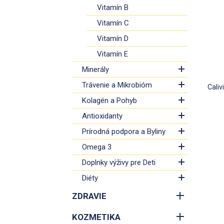
Ak sa 
Vitamín B
vitamí
Vitamín C
Vitamín D
Skupin
ktoré s
Vitamín E
Minerály
Vitamí
Trávenie a Mikrobióm
Caliv
Vitamí
Kolagén a Pohyb
nevyhn
Pomáha
Antioxidanty
podpor
Prírodná podpora a Byliny
Omega 3
Vitamí
Doplnky výživy pre Deti
Nedost
skloňo
Diéty
spôsob
ZDRAVIE
pozití
vývoj 
KOZMETIKA