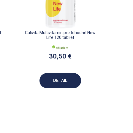
, ovplyvňuje tvorbu červených krviniek. Vitamín
e ako tele skutočne potrebuje a tým si vie
t
Calivita Multivitamin pre tehodné New
Life 120 tabliet
skladom
ojim vplyvom na podporu imunity, pomáha aj pred
30,50 €
 vstrebávaní železa a správnu tvorbu kolagénu.
DETAIL
nič pripravovať, stačí iba prehltnúť
bné nič pripravovať, stačí iba prehltnúť
dávajú do vody, kde ju výborne dochutia.
ného režimu, keďže sa pridávajú do vody, kde ju
ť.