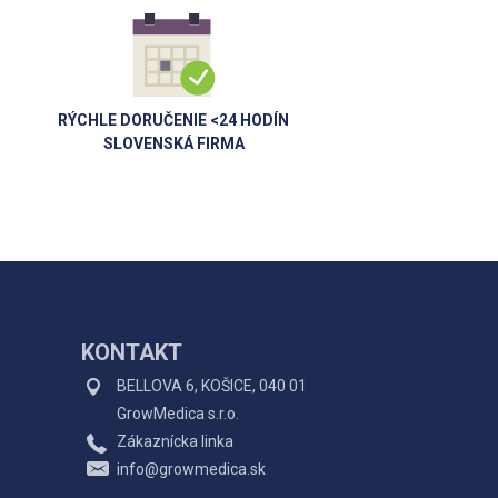
RÝCHLE DORUČENIE <24 HODÍN
SLOVENSKÁ FIRMA
KONTAKT
BELLOVA 6, KOŠICE, 040 01
GrowMedica s.r.o.
Zákaznícka linka
info@growmedica.sk