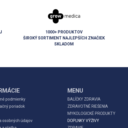
J
1000+ PRODUKTOV
ŠIROKÝ SORTIMENT NAJLEPŠÍCH ZNAČIEK
SKLADOM
RMÁCIE
MENU
né podmienky
BALÍČKY ZDRAVIA
ačný poriadok
ZDRAVOTNÉ RIEŠENIA
MYKOLOGICKÉ PRODUKTY
a osobných údajov
DOPLNKY VÝŽIVY
 a platba
ZDRAVIE