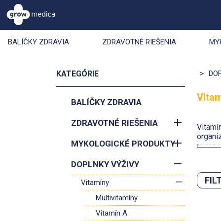
BALÍČKY ZDRAVIA
ZDRAVOTNÉ RIEŠENIA
MY
KATEGÓRIE
>
DO
Vita
BALÍČKY ZDRAVIA
ZDRAVOTNÉ RIEŠENIA
Vitamí
organi
MYKOLOGICKÉ PRODUKTY
regene
organiz
DOPLNKY VÝŽIVY
aktivi
FIL
Vitamíny
U nás 
Multivitamíny
Zoradiť 
svoju c
Vitamín A