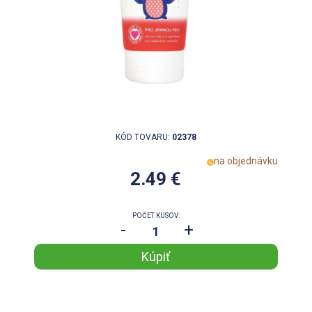
KÓD TOVARU:
02378
na objednávku
2.49 €
POČET KUSOV:
-
+