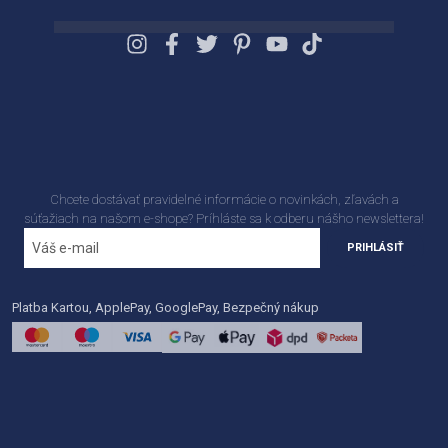
Chcete dostávať pravidelné informácie o novinkách, zľavách a
súťažiach na našom e-shope? Príhláste sa k odberu nášho newslettera!
PRIHLÁSIŤ
Platba Kartou, ApplePay, GooglePay, Bezpečný nákup