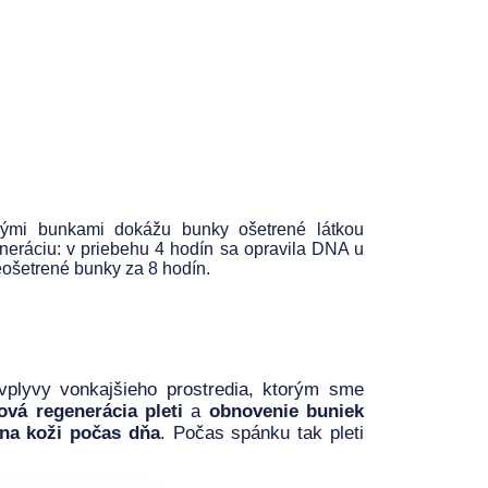
žnými bunkami dokážu bunky ošetrené látkou
eráciu: v priebehu 4 hodín sa opravila DNA u
eošetrené bunky za 8 hodín.
 vplyvy vonkajšieho prostredia, ktorým sme
ková regenerácia pleti
a
obnovenie buniek
na koži počas dňa
. Počas spánku tak pleti