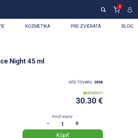
0
IE
KOZMETIKA
PRE ZVIERATÁ
BLOG
ce Night 45 ml
KÓD TOVARU:
289B
skladom
30.30 €
POČET KUSOV:
-
+