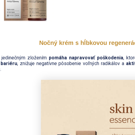
Nočný krém s hĺbkovou regenerá
 jedinečným zložením
pomáha napravovať poškodenia
, kto
bariéru
, znižuje negatívne pôsobenie voľných radikálov a
akt
.