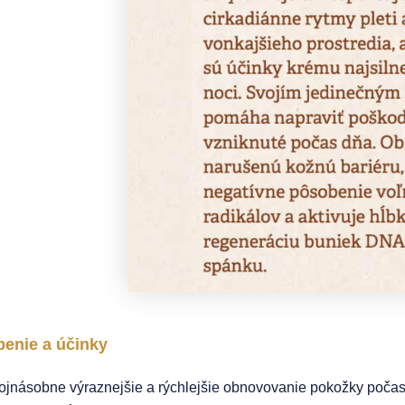
enie a účinky
ojnásobne výraznejšie a rýchlejšie obnovovanie pokožky poča