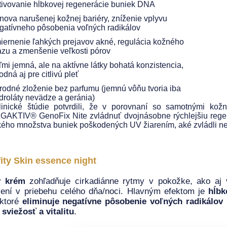
tivovanie hĺbkovej regenerácie buniek DNA
nova narušenej kožnej bariéry, zníženie vplyvu
gatívneho pôsobenia voľných radikálov
iernenie ľahkých prejavov akné, regulácia kožného
zu a zmenšenie veľkosti pórov
ľmi jemná, ale na aktívne látky bohatá konzistencia,
odná aj pre citlivú pleť
írodné zloženie bez parfumu (jemnú vôňu tvoria iba
droláty nevädze a geránia)
linické štúdie potvrdili, že v porovnaní so samotnými ko
GAKTIV® GenoFix Nite zvládnuť dvojnásobne rýchlejšiu regen
kého množstva buniek poškodených UV žiarením, aké zvládli n
ity Skin essence night
ý krém
zohľadňuje cirkadiánne rytmy v pokožke, ako aj
ení v priebehu celého dňa/noci. Hlavným efektom je
hĺb
 ktoré
eliminuje negatívne pôsobenie voľných radikálov 
 sviežosť a vitalitu
.