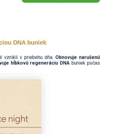
ciou DNA buniek
ré vznikli v priebehu dňa.
Obnovuje narušenú
ivuje hĺbkovú regeneráciu DNA
buniek počas