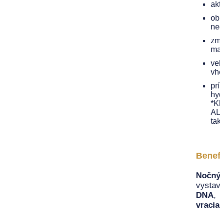
ak
ob
ne
zm
ma
ve
vh
pr
hy
*K
AL
ta
Benef
Nočn
vystav
DNA
,
vracia