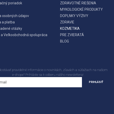
ačný poriadok
ZDRAVOTNÉ RIEŠENIA
MYKOLOGICKÉ PRODUKTY
a osobných údajov
DOPLNKY VÝŽIVY
 a platba
ZDRAVIE
ladené otázky
KOZMETIKA
 a Veľkoobchodná spolupráca
PRE ZVIERATÁ
BLOG
dostávať pravidelné informácie o novinkách, zľavách a súťažiach na našom
e-shope? Príhláste sa k odberu nášho newslettera!
PRIHLÁSIŤ