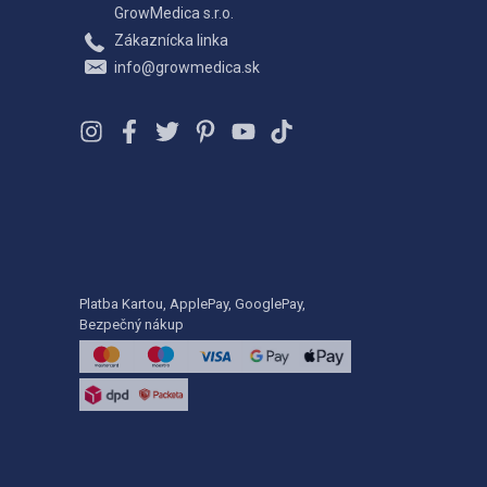
GrowMedica s.r.o.
Zákaznícka linka
info@growmedica.sk
Platba Kartou, ApplePay, GooglePay,
Bezpečný nákup