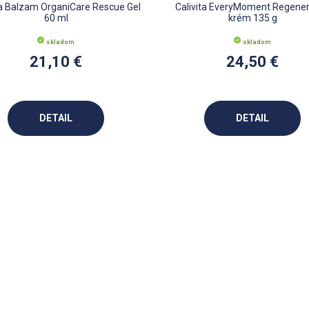
ta Balzam OrganiCare Rescue Gel
Calivita EveryMoment Regene
60 ml
krém 135 g
skladom
skladom
21,10 €
24,50 €
DETAIL
DETAIL