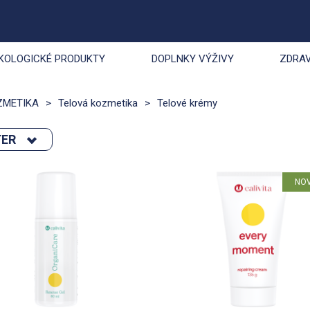
KOLOGICKÉ PRODUKTY
DOPLNKY VÝŽIVY
ZDRAV
ZMETIKA
>
Telová kozmetika
>
Telové krémy
TER
podľa :
novinka
Výpredaj
NO
Novinka
akcia