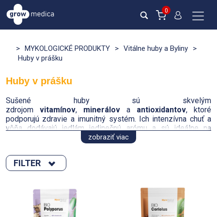
0
>
MYKOLOGICKÉ PRODUKTY
>
Vitálne huby a Byliny
>
Huby v prášku
Huby v prášku
Sušené huby sú skvelým
zdrojom
vitamínov
,
minerálov
a
antioxidantov
, ktoré
podporujú zdravie a imunitný systém. Ich intenzívna chuť a
vôňa dodávajú jedlám jedinečnú arómu a sú ideálne na
prípravu polievok, omáčok a rôznych jedál.
zobraziť viac
FILTER
Hlavné benefity húb:
Zoradiť podľa :
prírodný zdroj minerálov a antioxidantov
vhodné na dochutenie polievok omáčok a hlavných
novinka
jedál
Výpredaj