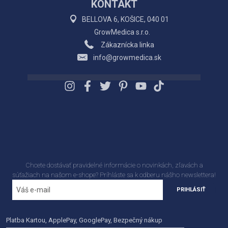
KONTAKT
BELLOVA 6, KOŠICE, 040 01
GrowMedica s.r.o.
Zákaznícka linka
info@growmedica.sk
Chcete dostávať pravidelné informácie o novinkách, zľavách a
súťažiach na našom e-shope? Príhláste sa k odberu nášho newslettera!
PRIHLÁSIŤ
Platba Kartou, ApplePay, GooglePay, Bezpečný nákup