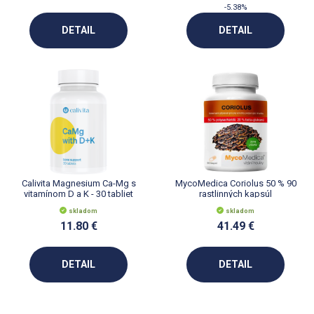
-5.38%
DETAIL
DETAIL
Calivita Magnesium Ca-Mg s
MycoMedica Coriolus 50 % 90
vitamínom D a K - 30 tabliet
rastlinných kapsúl
skladom
skladom
11.80 €
41.49 €
DETAIL
DETAIL