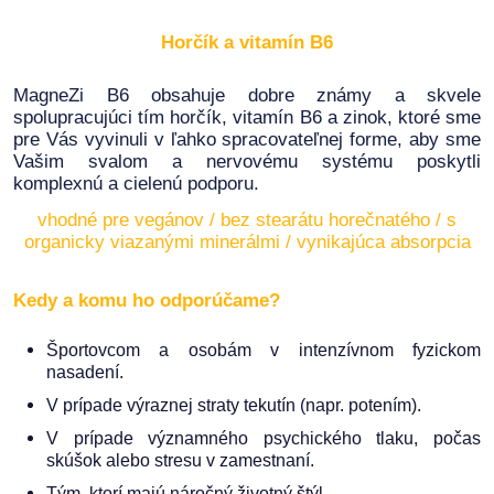
Horčík a vitamín B6
MagneZi B6 obsahuje dobre známy a skvele
spolupracujúci tím horčík, vitamín B6 a zinok, ktoré sme
pre Vás vyvinuli v ľahko spracovateľnej forme, aby sme
Vašim svalom a nervovému systému poskytli
komplexnú a cielenú podporu.
vhodné pre vegánov / bez stearátu horečnatého / s
organicky viazanými minerálmi / vynikajúca absorpcia
Kedy a komu ho odporúčame?
Športovcom a osobám v intenzívnom fyzickom
nasadení.
V prípade výraznej straty tekutín (napr. potením).
V prípade významného psychického tlaku, počas
skúšok alebo stresu v zamestnaní.
Tým, ktorí majú náročný životný štýl.