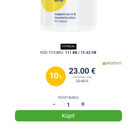
VÝPREDAJ
KÓD TOVARU:
111 BB / 15.42 OB
skladom
23.00 €
10
%
PÔVODNÁ CENA
25.60 €
POČET KUSOV:
-
+