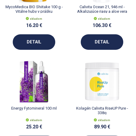
MycoMedica BIO Shiitake 100 g -
Calivita Ocean 21, 946 ml -
Vitálne huby v prášku
Alkalizujúce riasy a aloe vera
skladom
skladom
16.20 €
106.30 €
DETAIL
DETAIL
Energy Fytomineral 100 ml
Kolagén Calivita RiseUP Pure -
338g
skladom
skladom
25.20 €
89.90 €