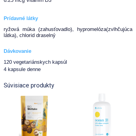
6.25 mcg Vitamín D3
Prídavné látky
ryžová múka (zahusťovadlo), hypromelóza(zvlhčujúca
látka), chlorid draselný
Dávkovanie
120 vegetariánskych kapsúl
4 kapsule denne
Súvisiace produkty