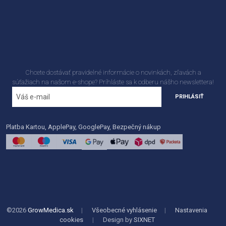
Chcete dostávať pravidelné informácie o novinkách, zľavách a
súťažiach na našom e-shope? Príhláste sa k odberu nášho newslettera!
PRIHLÁSIŤ
Platba Kartou, ApplePay, GooglePay, Bezpečný nákup
©2026
GrowMedica.sk
|
Všeobecné vyhlásenie
|
Nastavenia
cookies
|
Design by
SIXNET