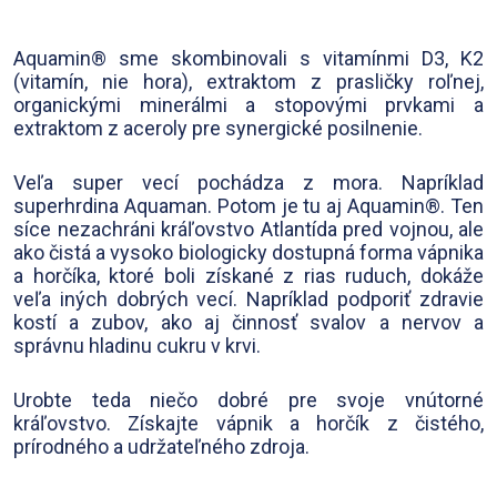
Aquamin® sme skombinovali s vitamínmi D3, K2
(vitamín, nie hora), extraktom z prasličky roľnej,
organickými minerálmi a stopovými prvkami a
extraktom z aceroly pre synergické posilnenie.
Veľa super vecí pochádza z mora. Napríklad
superhrdina Aquaman. Potom je tu aj Aquamin®. Ten
síce nezachráni kráľovstvo Atlantída pred vojnou, ale
ako čistá a vysoko biologicky dostupná forma vápnika
a horčíka, ktoré boli získané z rias ruduch, dokáže
veľa iných dobrých vecí. Napríklad podporiť zdravie
kostí a zubov, ako aj činnosť svalov a nervov a
správnu hladinu cukru v krvi.
Urobte teda niečo dobré pre svoje vnútorné
kráľovstvo. Získajte vápnik a horčík z čistého,
prírodného a udržateľného zdroja.