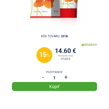
KÓD TOVARU:
201B
skladom
14.60 €
15
%
PÔVODNÁ CENA
17.20 €
POČET KUSOV:
-
+