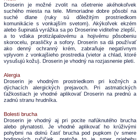
Droserin je možné zvolit na ošetrenie akéhokoľvek
suchého miesta na tele. Mimoriadne dobre pôsobí na
suché dlane (ruky sú dôležitým prostriedkom
komunikácie s vonkajším svetom). Akýkoľvek ekzém
alebo šupinatá vyrážka sa po Droserine viditeľne zlepší,
a to vďaka protizápalovému a hojivému pôsobeniu
skorocelu, prasličky a sofory. Droserin sa dá používať
ako denný ochranný krém, zabraňuje negatívnym
vplyvom z vonkajšieho prostredia (vietor a chlad, ktoré
vysušujú kožu). Droserin je vhodný na rozjasnenie pleti.
Alergia
Droserin je vhodným prostriedkom pri kožných a
dýchacích alergických prejavoch. Pri astmatických
ťažkostiach je vhodné aplikovať Droserin na prednú a
zadnú stranu hrudníka.
Bolesti brucha
Droserin je vhodný aj pri pocite nafúknutého brucha
alebo plynatosti. Je vhodné aplikovať ho krúživými
pohybmi na dolnú časť brucha pod pupkom (v smere
hodinových ručičiek, pretože to je smer priebehu