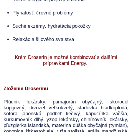
Plynatosť, črevné problémy
Suché ekzémy, hydratácia pokožky
Relaxácia šijového svalstva
Krém Droserin je možné kombinovať s ďalšími
prípravkami Energy.
Zloženie Droserinu
Pľúcnik lekársky, pamajorán obyčajný, skorocel
kopijovitý, divozel veľkokvetý, sladovka hladkoplodá,
sofora japonská, podbeľ liečivý, kapucínka väčšia,
kurkumovník dlhý, yzop lekársky, chinínovník lekársky,
pľuzgierka islandská, materina dúška obyčajná (tymian),
konopica žltkastobiela, ruža stolistá, arália mandžuská,