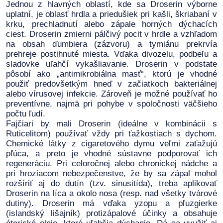
Jednou z hlavných oblastí, kde sa Droserin výborne
uplatní, je oblasť hrdla a priedušiek pri kašli, škriabaní v
krku, prechladnutí alebo zápale horných dýchacích
ciest. Droserin zmierni pálčivý pocit v hrdle a vzhľadom
na obsah ďumbiera (zázvoru) a tymiánu prekrvía
prehreje postihnuté miesta. Vďaka divozelu, podbeľu a
sladovke uľahčí vykašliavanie. Droserin v podstate
pôsobí ako „antimikrobiálna masť“, ktorú je vhodné
použiť predovšetkým hneď v začiatkoch bakteriálnej
alebo vírusovej infekcie. Zároveň je možné používať ho
preventívne, najmä pri pohybe v spoločnosti väčšieho
počtu ľudí.
Fajčiari by mali Droserin (ideálne v kombinácii s
Ruticelitom) používať vždy pri ťažkostiach s dychom.
Chemické látky z cigaretového dymu veľmi zaťažujú
pľúca, a preto je vhodné sústavne podporovať ich
regeneráciu. Pri celoročnej alebo chronickej nádche a
pri hroziacom nebezpečenstve, že by sa zápal mohol
rozšíriť aj do dutín (tzv. sinusitída), treba aplikovať
Droserin na líca a okolo nosa (resp. nad všetky tvárové
dutiny). Droserin má vďaka yzopu a pľuzgierke
(islandský lišajník) protizápalové účinky a obsahuje