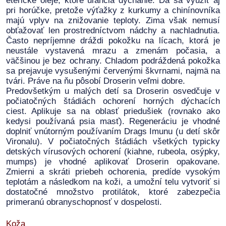
éterické oleje, ktoré uľahčia dýchanie. Dá sa využiť aj
pri horúčke, pretože výťažky z kurkumy a chinínovníka
majú vplyv na znižovanie teploty. Zima však nemusí
obťažovať len prostredníctvom nádchy a nachladnutia.
Často nepríjemne dráždi pokožku na lícach, ktorá je
neustále vystavená mrazu a zmenám počasia, a
väčšinou je bez ochrany. Chladom podráždená pokožka
sa prejavuje vysušenými červenými škvrnami, najmä na
tvári. Práve na ňu pôsobí Droserin veľmi dobre.
Predovšetkým u malých detí sa Droserin osvedčuje v
počiatočných štádiách ochorení horných dýchacích
ciest. Aplikuje sa na oblasť priedušiek (rovnako ako
kedysi používaná psia masť). Regeneráciu je vhodné
doplniť vnútorným používaním Drags Imunu (u detí skôr
Vironalu). V počiatočných štádiách všetkých typicky
detských vírusových ochorení (kiahne, rubeola, osýpky,
mumps) je vhodné aplikovať Droserin opakovane.
Zmierni a skráti priebeh ochorenia, predíde vysokým
teplotám a následkom na koži, a umožní telu vytvoriť si
dostatočné množstvo protilátok, ktoré zabezpečia
primeranú obranyschopnosť v dospelosti.
Koža