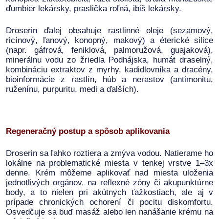
ďumbier lekársky, praslička roľná, ibiš lekársky.
Droserin ďalej obsahuje rastlinné oleje (sezamový,
ricínový, ľanový, konopný, makový) a éterické silice
(napr. gáfrová, feniklová, palmoružová, guajaková),
minerálnu vodu zo žriedla Podhájska, humát draselný,
kombináciu extraktov z myrhy, kadidlovníka a dracény,
bioinformácie z rastlín, húb a nerastov (antimonitu,
ruženínu, purpuritu, medi a ďalších).
Regeneračný postup a spôsob aplikovania
Droserin sa ľahko roztiera a zmýva vodou. Natierame ho
lokálne na problematické miesta v tenkej vrstve 1–3x
denne. Krém môžeme aplikovať nad miesta uloženia
jednotlivých orgánov, na reflexné zóny či akupunktúrne
body, a to nielen pri akútnych ťažkostiach, ale aj v
prípade chronických ochorení či pocitu diskomfortu.
Osvedčuje sa buď masáž alebo len nanášanie krému na