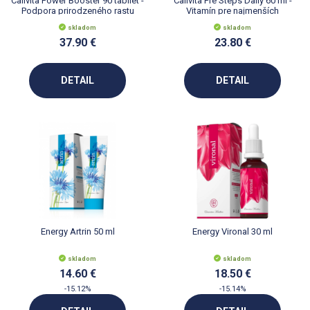
Calivita Power Booster 90 tabliet -
Calivita Pre Steps Daily 60 ml -
Podpora prirodzeného rastu
Vitamín pre najmenších
skladom
skladom
37.90 €
23.80 €
DETAIL
DETAIL
Energy Artrin 50 ml
Energy Vironal 30 ml
skladom
skladom
14.60 €
18.50 €
-15.12%
-15.14%