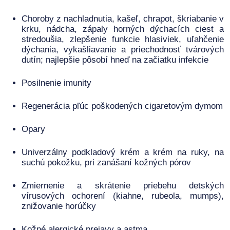
Choroby z nachladnutia, kašeľ, chrapot, škriabanie v
krku, nádcha, zápaly horných dýchacích ciest a
stredoušia, zlepšenie funkcie hlasiviek, uľahčenie
dýchania, vykašliavanie a priechodnosť tvárových
dutín; najlepšie pôsobí hneď na začiatku infekcie
Posilnenie imunity
Regenerácia pľúc poškodených cigaretovým dymom
Opary
Univerzálny podkladový krém a krém na ruky, na
suchú pokožku, pri zanášaní kožných pórov
Zmiernenie a skrátenie priebehu detských
vírusových ochorení (kiahne, rubeola, mumps),
znižovanie horúčky
Kožné alergické prejavy a astma