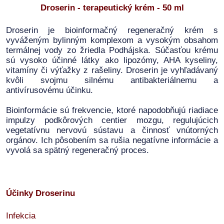
Droserin - terapeutický krém - 50 ml
Droserin je bioinformačný regeneračný krém s
vyváženým bylinným komplexom a vysokým obsahom
termálnej vody zo žriedla Podhájska. Súčasťou krému
sú vysoko účinné látky ako lipozómy, AHA kyseliny,
vitamíny či výťažky z rašeliny. Droserin je vyhľadávaný
kvôli svojmu silnému antibakteriálnemu a
antivírusovému účinku.
Bioinformácie sú frekvencie, ktoré napodobňujú riadiace
impulzy podkôrových centier mozgu, regulujúcich
vegetatívnu nervovú sústavu a činnosť vnútorných
orgánov. Ich pôsobením sa rušia negatívne informácie a
vyvolá sa spätný regeneračný proces.
Účinky Droserinu
Infekcia