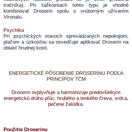
tračníka). Pri ťažkostiach tohto typu je vhodné
kombinovať Droserin spolu s vnútorným užívaním
Vironalu.
Psychika
Pri psychických stavoch sprevádzaných nepokojom,
plačom a úzkosťou sa osvedčuje aplikovať Droserin na
oblasť hrudnej kosti.
ENERGETICKÉ PÔSOBENIE DROSERINU PODĽA
PRINCÍPOV TČM
Droserin ovplyvňuje a harmonizuje predovšetkým
energetickú dráhu pľúc, hrubého a tenkého čreva, srdca,
pečene žalúdka.
Použitie Droserinu