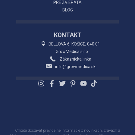
PRE ZVIERATÁ
BLOG
KONTAKT
BELLOVA 6, KOŠICE, 040 01
GrowMedica s.r.o.
Zákaznícka linka
info@growmedica.sk
Chcete dostávať pravidelné informácie o novinkách, zľavách a