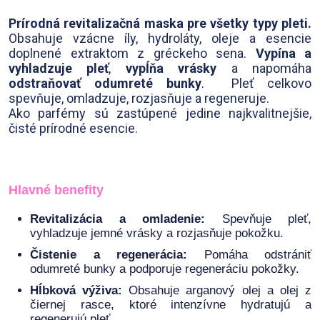
Prírodná revitalizačná maska pre všetky typy pleti.
Obsahuje vzácne íly, hydroláty, oleje a esencie
doplnené extraktom z gréckeho sena.
Vypína a
vyhladzuje pleť
,
vypĺňa vrásky
a napomáha
odstraňovať odumreté bunky
. Pleť celkovo
spevňuje, omladzuje, rozjasňuje a regeneruje.
Ako parfémy sú zastúpené jedine najkvalitnejšie,
čisté prírodné esencie.
Hlavné benefity
Revitalizácia a omladenie:
Spevňuje pleť,
vyhladzuje jemné vrásky a rozjasňuje pokožku.
Čistenie a regenerácia:
Pomáha odstrániť
odumreté bunky a podporuje regeneráciu pokožky.
Hĺbková výživa:
Obsahuje arganový olej a olej z
čiernej rasce, ktoré intenzívne hydratujú a
regenerujú pleť.