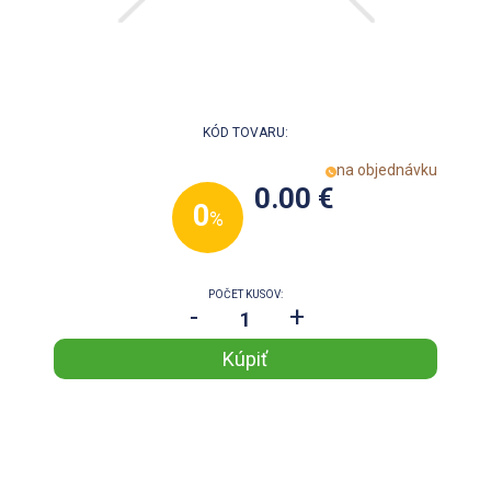
KÓD TOVARU:
na objednávku
0.00 €
0
%
POČET KUSOV:
-
+