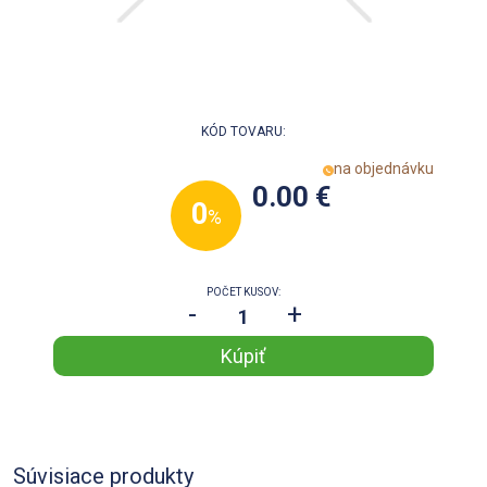
KÓD TOVARU:
na objednávku
0.00 €
0
%
POČET KUSOV:
-
+
Súvisiace produkty