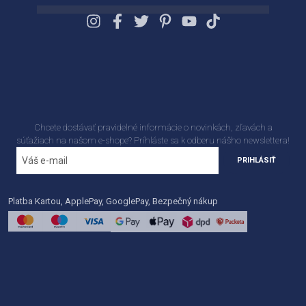
Chcete dostávať pravidelné informácie o novinkách, zľavách a
súťažiach na našom e-shope? Príhláste sa k odberu nášho newslettera!
PRIHLÁSIŤ
Platba Kartou, ApplePay, GooglePay, Bezpečný nákup