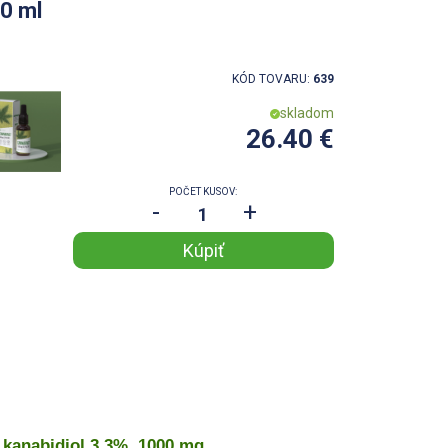
0 ml
KÓD TOVARU:
639
skladom
26.40 €
POČET KUSOV:
-
+
kanabidiol 3,3%, 1000 mg