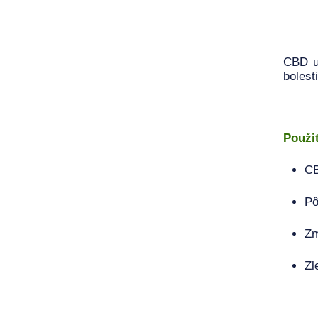
CBD u 
bolest
Použit
CB
Pô
Zm
Zl