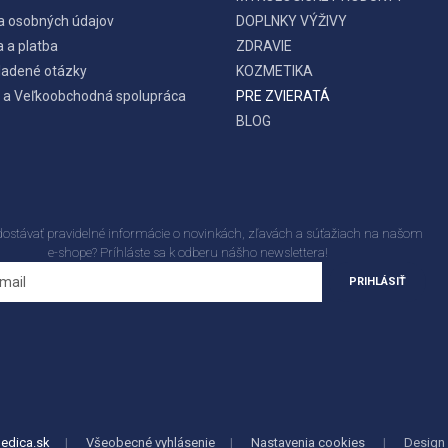
a osobných údajov
DOPLNKY VÝŽIVY
 a platba
ZDRAVIE
ladené otázky
KOZMETIKA
 a Veľkoobchodná spolupráca
PRE ZVIERATÁ
BLOG
dostávať pravidelné informácie o novinkách, zľavách a súťažiach na našom
e-shope? Príhláste sa k odberu nášho newslettera!
PRIHLÁSIŤ
edica.sk
|
Všeobecné vyhlásenie
|
Nastavenia cookies
|
Design