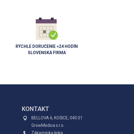
RÝCHLE DORUČENIE <24 HODÍN
SLOVENSKÁ FIRMA
KONTAKT
BELLOVA 6, KOŠICE, 040 01
GrowMedica s.r.o.
Zákaznícka linka