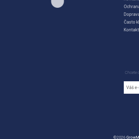
Ochran
Doprava
Často k
Kontakt
Chcete 
©2026
GrowM