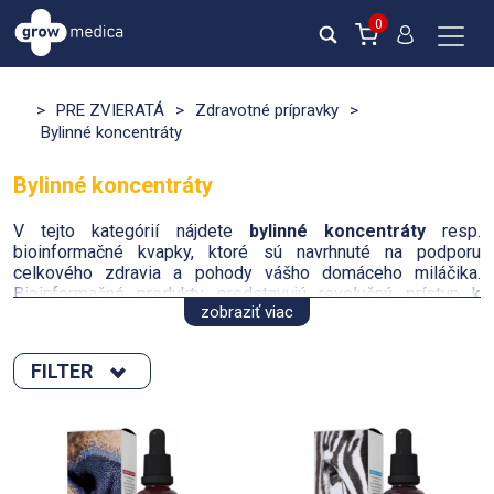
0
>
PRE ZVIERATÁ
>
Zdravotné prípravky
>
Bylinné koncentráty
Bylinné koncentráty
V tejto kategórií nájdete
bylinné koncentráty
resp.
bioinformačné kvapky, ktoré sú navrhnuté na podporu
celkového zdravia a pohody vášho domáceho miláčika.
Bioinformačné produkty predstavujú revolučný prístup k
zobraziť viac
podpore zdravia pomocou využitia moderných technológií a
poznatkov z oblasti bioinformatiky. Tieto koncentráty
podporujú prirodzené liečebné procesy a posilňujú imunitný
FILTER
systém.
Zoradiť podľa :
Trápi vase domáce zvieratko zdravotný problém alebo im
len chcete dopriať to najlepšie? Nami ponúkané doplnky
stravy pre domácie zvieratá, či už sú to mačky, psy alebo iné
novinka
malé zvieratká vám môže odporučiť veterinár ako podporný
Výpredaj