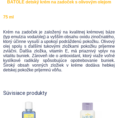
BATOLE detský krém na zadoček s olivovým olejom
75 ml
Krém na zadoček je založený na kvalitnej krémovej báze
(typ emulzia voda/olej) a vyšším obsahu oxidu zinočnatého,
ktorý účinne vysuší a upokojí podráždenú pokožku. Olivový
olej spolu s ďalšími tukovými zložkami pokožku príjemne
zvláčni. Ďalšia zložka, vitamín E, má priaznivý vplyv na
vitalitu buniek. Zároveň ide o antioxidant, ktorý viaže voľné
kyslíkové radikály spôsobujúce opotrebovanie buniek.
Široký obsah vonných zložiek v kréme dodáva hebkej
detskej pokožke príjemnú vôňu.
Súvisiace produkty