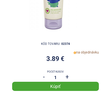
KÓD TOVARU:
02374
na objednávku
3.89 €
POČET KUSOV:
-
+