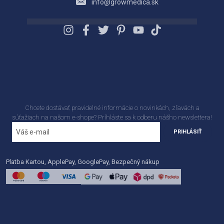
info@growmedica.sk
Chcete dostávať pravidelné informácie o novinkách, zľavách a
súťažiach na našom e-shope? Príhláste sa k odberu nášho newslettera!
PRIHLÁSIŤ
Platba Kartou, ApplePay, GooglePay, Bezpečný nákup