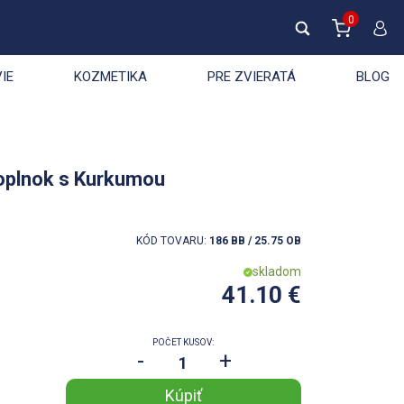
0
IE
KOZMETIKA
PRE ZVIERATÁ
BLOG
Doplnok s Kurkumou
KÓD TOVARU:
186 BB / 25.75 OB
skladom
41.10 €
POČET KUSOV:
-
+