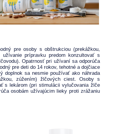
hodný pre osoby s obštrukciou (prekážkou,
užívanie prípravku predom konzultovať s
žlčovodu). Opatrnosť pri užívaní sa odporúča
odný pre deti do 14 rokov, tehotné a dojčiace
ý doplnok sa nesmie používať ako náhrada
ážkou, zúžením) žlčových ciest. Osoby s
 s lekárom (pri stimulácii vylučovania žlče
rúča osobám užívajúcim lieky proti zrážaniu