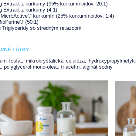
 Extrakt z kurkumy (95% kurkumínoidov, 20:1)
 Extrakt z kurkumy (4:1)
 MicroActive® kurkumín (25% kurkumínoidov, 1:4)
ioPerine® (50:1)
 Triglyceridy so stredným reťazcom
AVNÉ LÁTKY
ium fosfát, mikrokryštalická celulóza, hydroxypropylmetylc
, polyglycerol mono-oleát, triacetín, alginát sodný