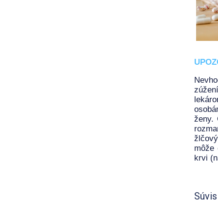
UPOZ
Nevho
zúžen
lekáro
osobám
ženy.
rozma
žlčový
môže d
krvi (
Súvis