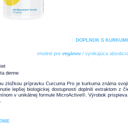
DOPLNOK S KURKUM
vhodné pre
vegánov
/ vynikajúca absobcia
iet
eta denne
u zložkou prípravku Curcuma Pro je kurkuma známa svojim
nutie lepšej biologickej dostupnosti doplnili extraktom z 
ínom v unikátnej formule MicroActive®. Výrobok prispieva 
.
ENIE