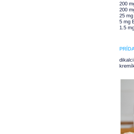
200 mg
200 mg
25 mg
5 mg B
1.5 mg
PRÍD
dikalc
kremík