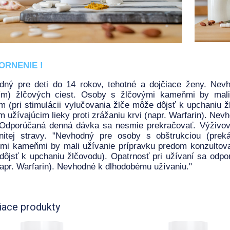
ORNENIE !
dný pre deti do 14 rokov, tehotné a dojčiace ženy. Nev
ím) žlčových ciest. Osoby s žlčovými kameňmi by mali 
m (pri stimulácii vylučovania žlče môže dôjsť k upchaniu 
 užívajúcim lieky proti zrážaniu krvi (napr. Warfarin). Nevh
 Odporúčaná denná dávka sa nesmie prekračovať. Výživov
nitej stravy. "Nevhodný pre osoby s obštrukciou (prek
mi kameňmi by mali užívanie prípravku predom konzultovať
ôjsť k upchaniu žlčovodu). Opatrnosť pri užívaní sa odpo
napr. Warfarin). Nevhodné k dlhodobému užívaniu."
iace produkty