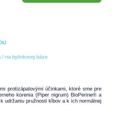
OU
 / na bylinkovej báze
i protizápalovými účinkami, ktoré sme pre
čierneho korenia (Piper nigrum) BioPerine® a
k udržaniu pružnosti kĺbov a k ich normálnej