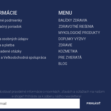
RMÁCIE
MENU
né podmienky
BALÍČKY ZDRAVIA
ačný poriadok
ZDRAVOTNÉ RIEŠENIA
MYKOLOGICKÉ PRODUKTY
a osobných údajov
DOPLNKY VÝŽIVY
 a platba
ZDRAVIE
ladené otázky
KOZMETIKA
 a Veľkoobchodná spolupráca
PRE ZVIERATÁ
BLOG
dostávať pravidelné informácie o novinkách, zľavách a súťažiach na našom
e-shope? Príhláste sa k odberu nášho newslettera!
PRIHLÁSIŤ