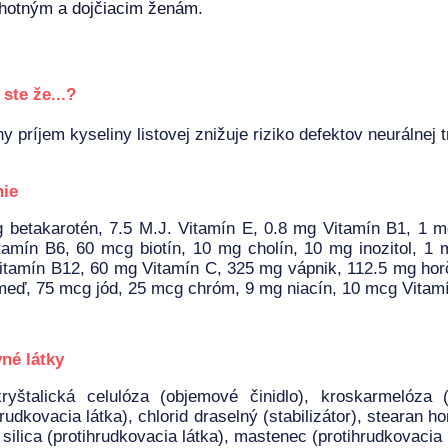
hotným a dojčiacim ženám.
 ste že...?
y príjem kyseliny listovej znižuje riziko defektov neurálnej
nie
 betakarotén, 7.5 M.J. Vitamín E, 0.8 mg Vitamín B1, 1 m
amín B6, 60 mcg biotín, 10 mg cholín, 10 mg inozitol, 1
tamín B12, 60 mg Vitamín C, 325 mg vápnik, 112.5 mg hor
eď, 75 mcg jód, 25 mcg chróm, 9 mg niacín, 10 mcg Vitamí
né látky
ryštalická celulóza (objemové činidlo), kroskarmelóza (
hrudkovacia látka), chlorid draselný (stabilizátor), stearan 
, silica (protihrudkovacia látka), mastenec (protihrudkovacia 