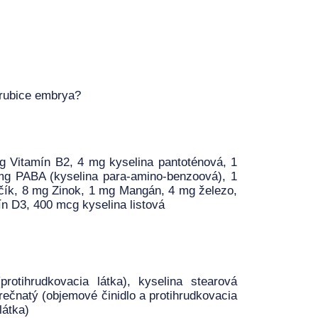
 trubice embrya?
g Vitamín B2, 4 mg kyselina pantoténová, 1
 mg PABA (kyselina para-amino-benzoová), 1
čík, 8 mg Zinok, 1 mg Mangán, 4 mg železo,
n D3, 400 mcg kyselina listová
protihrudkovacia látka), kyselina stearová
horečnatý (objemové činidlo a protihrudkovacia
látka)