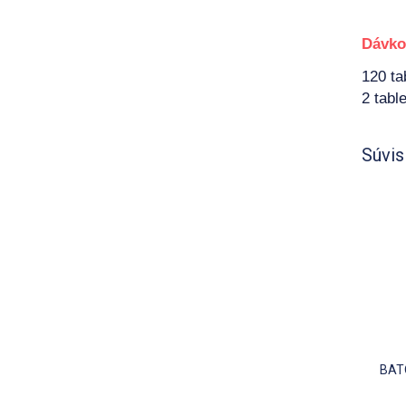
Dávko
120 tab
2 tabl
Súvis
BATO