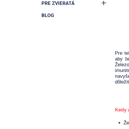
PRE ZVIERATÁ
BLOG
Pre te
aby b
Železo
imunit
navyše
dôleži
Kedy 
Že