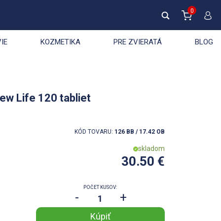
0
IE
KOZMETIKA
PRE ZVIERATÁ
BLOG
ew Life 120 tabliet
KÓD TOVARU:
126 BB / 17.42 OB
skladom
30.50 €
POČET KUSOV:
-
+