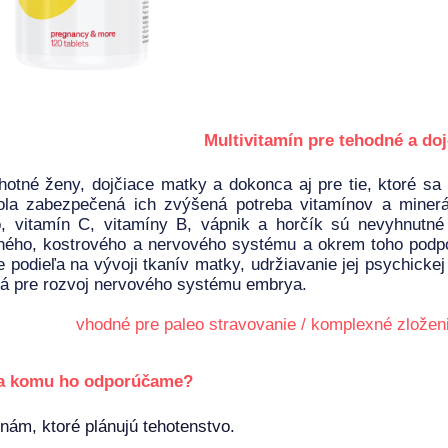
Multivitamín pre tehodné a doj
hotné ženy, dojčiace matky a dokonca aj pre tie, ktoré sa n
ola zabezpečená ich zvýšená potreba vitamínov a minerá
, vitamín C, vitamíny B, vápnik a horčík sú nevyhnutné 
ného, kostrového a nervového systému a okrem toho podpo
 podieľa na vývoji tkanív matky, udržiavanie jej psychickej
tá pre rozvoj nervového systému embrya.
vhodné pre paleo stravovanie / komplexné zloženi
a komu ho odporúčame?
nám, ktoré plánujú tehotenstvo.