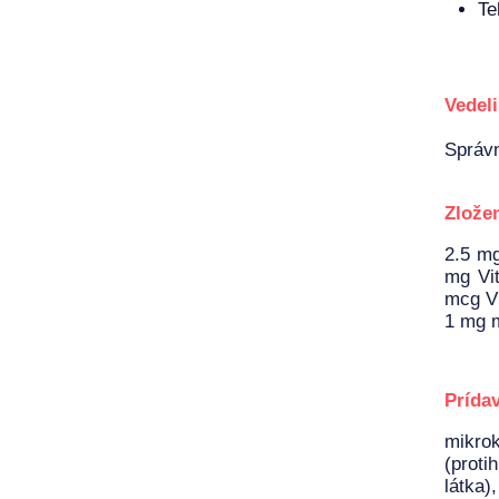
Te
Vedeli
Správn
Zlože
2.5 mg
mg Vit
mcg Vi
1 mg m
Prídav
mikrok
(proti
látka)