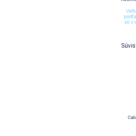
Veľk
podľa
sú v 
Súvis
Cal