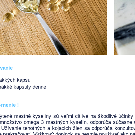
vanie
äkkých kapsúl
mäkké kapsuly denne
rnenie !
tené mastné kyseliny sú veľmi citlivé na škodlivé účinky 
 množstvo omega 3 mastných kyselín, odporúča súčasne už
 Užívanie tehotných a kojacich žien sa odporúča konzult
 prekračovať. Výživový doplnok sa nesmie používať ako ná