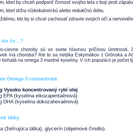
m, ktorí by chceli podporiť činnosť svojho tela v boji proti zápal
m, ktorí držia nízkokalorickú alebo redukčnú diétu.
ždému, kto by si chcel zachovať zdravie svojich očí a nervové
i ste že…?
o-cievne choroby sú vo svete hlavnou príčinou úmrtnosti,
vek iná choroba? Ale to sa netýka Eskymákov z Grónska a Alj
e bohatá na omega 3 mastné kyseliny. V ich populácii je počet tý
nie
Omega 3 concentrate
g Vysoko koncentrovaný rybí olej
 EPA (kyselina eikozapentaénová)
g DHA (kyselina dokozahexaénová)
né látky
na (želírujúca látka), glycerín (objemové činidlo).