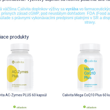
á väčšina Calivita doplnkov výživy sa
vyrába
vo farmaceutický
 prísnych zásad cGMP, pod neustálym dohľadom FDA (Food and
súlade s právnymi vykonávacími predpismi platnými v SR a disp
stravy.
iace produkty
ivita AC-Zymes PLUS 60 kapsúl
Calivita Mega CoQ10 Plus 60 k
skladom
skladom