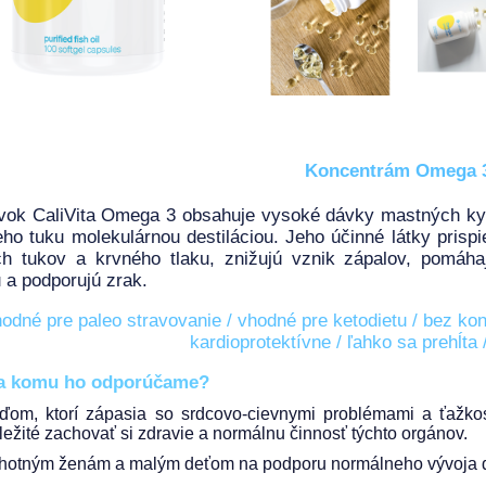
Koncentrám Omega 
avok CaliVita Omega 3 obsahuje vysoké dávky mastných ky
eho tuku molekulárnou destiláciou. Jeho účinné látky prisp
ch tukov a krvného tlaku, znižujú vznik zápalov, pomáha
a podporujú zrak.
odné pre paleo stravovanie / vhodné pre ketodietu / bez ko
kardioprotektívne / ľahko sa prehĺta
a komu ho odporúčame?
ďom, ktorí zápasia so srdcovo-cievnymi problémami a ťažkos
ležité zachovať si zdravie a normálnu činnosť týchto orgánov.
hotným ženám a malým deťom na podporu normálneho vývoja d