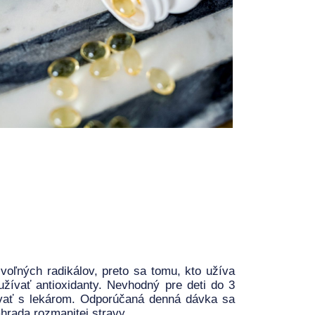
voľných radikálov, preto sa tomu, kto užíva
ívať antioxidanty. Nevhodný pre deti do 3
ovať s lekárom. Odporúčaná denná dávka sa
hrada rozmanitej stravy.