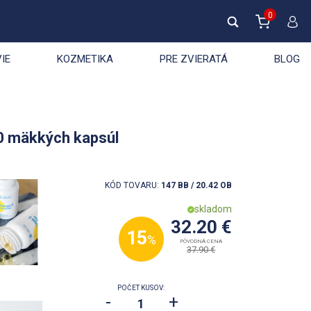
0
IE
KOZMETIKA
PRE ZVIERATÁ
BLOG
0 mäkkých kapsúl
KÓD TOVARU:
147 BB / 20.42 OB
skladom
32.20 €
15
%
PÔVODNÁ CENA
37.90 €
POČET KUSOV:
-
+