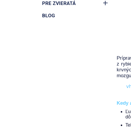
PRE ZVIERATÁ
BLOG
Prípr
z rybi
krvný
mozgu 
vh
Kedy 
Ľu
dô
Te