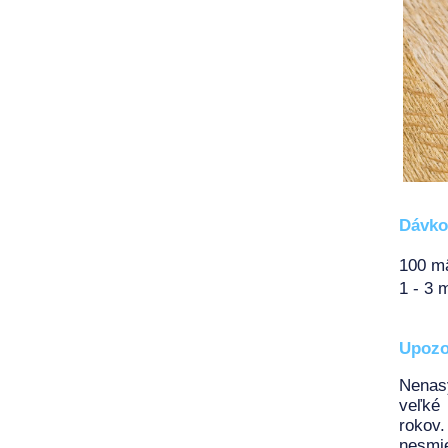
Dávko
100 m
1 - 3 
Upozo
Nenasý
veľké
rokov.
nesmie