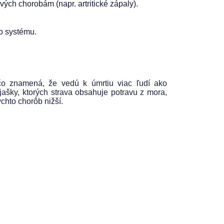
ových chorobám (napr. artritické zápaly).
ho systému.
 čo znamená, že vedú k úmrtiu viac ľudí ako
ašky, ktorých strava obsahuje potravu z mora,
chto chorôb nižší.