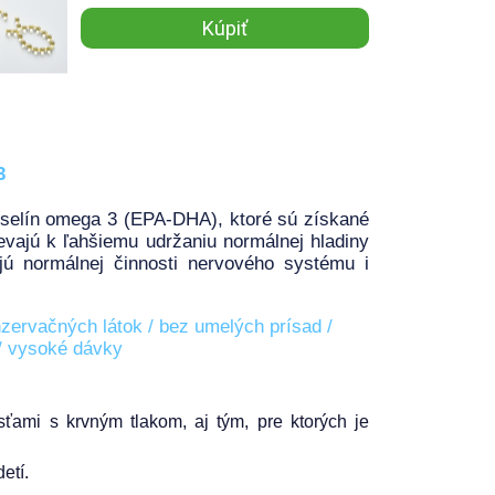
3
selín omega 3 (EPA-DHA), ktoré sú získané
ievajú k ľahšiemu udržaniu normálnej hladiny
jú normálnej činnosti nervového systému i
nzervačných látok / bez umelých prísad /
 / vysoké dávky
ťami s krvným tlakom, aj tým, pre ktorých je
etí.