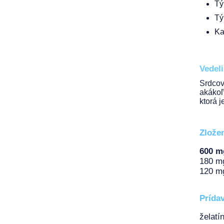
Tý
Tý
Ka
Vedel
Srdcov
akákoľ
ktorá j
Zlože
600 m
180 mg
120 m
Prídav
želatí