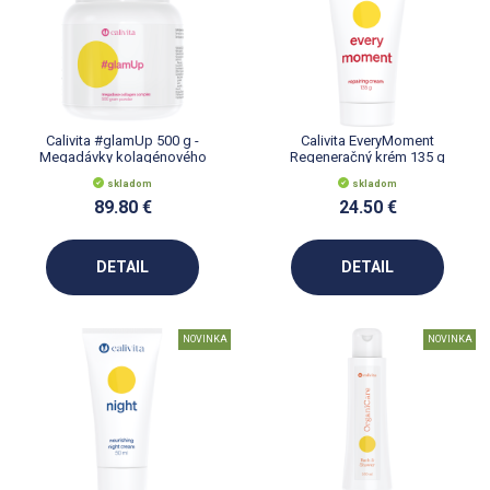
Calivita #glamUp 500 g -
Calivita EveryMoment
Megadávky kolagénového
Regeneračný krém 135 g
nápoja
skladom
skladom
89.80 €
24.50 €
DETAIL
DETAIL
NOVINKA
NOVINKA