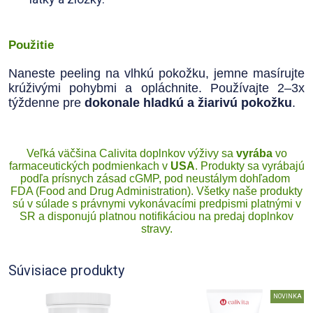
Použitie
Naneste peeling na vlhkú pokožku, jemne masírujte
krúživými pohybmi a opláchnite. Používajte 2–3x
týždenne pre
dokonale hladkú a žiarivú pokožku
.
Veľká väčšina Calivita doplnkov výživy sa
vyrába
vo
farmaceutických podmienkach v
USA
. Produkty sa vyrábajú
podľa prísnych zásad cGMP, pod neustálym dohľadom
FDA (Food and Drug Administration). Všetky naše produkty
sú v súlade s právnymi vykonávacími predpismi platnými v
SR a disponujú platnou notifikáciou na predaj doplnkov
stravy.
Súvisiace produkty
NOVINKA