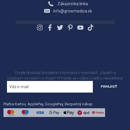
Zákaznícka linka
info@growmedica.sk
Chcete dostávať pravidelné informácie o novinkách, zľavách a
súťažiach na našom e-shope? Príhláste sa k odberu nášho newslettera!
PRIHLÁSIŤ
Platba Kartou, ApplePay, GooglePay, Bezpečný nákup