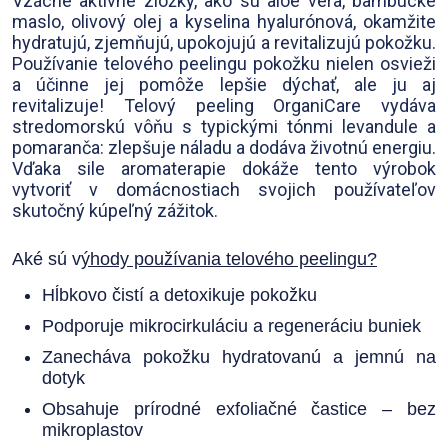
Vzácne aktívne zložky, ako sú aloe vera, bambucké
maslo, olivový olej a kyselina hyalurónová, okamžite
hydratujú, zjemňujú, upokojujú a revitalizujú pokožku.
Používanie telového peelingu pokožku nielen osvieži
a účinne jej pomôže lepšie dýchať, ale ju aj
revitalizuje! Telový peeling OrganiCare vydáva
stredomorskú vôňu s typickými tónmi levandule a
pomaranča: zlepšuje náladu a dodáva životnú energiu.
Vďaka sile aromaterapie dokáže tento výrobok
vytvoriť v domácnostiach svojich používateľov
skutočný kúpeľný zážitok.
Aké sú v
ýhody používania telového peelingu?
Hĺbkovo čistí a detoxikuje pokožku
Podporuje mikrocirkuláciu a regeneráciu buniek
Zanecháva pokožku hydratovanú a jemnú na
dotyk
Obsahuje prírodné exfoliačné častice – bez
mikroplastov