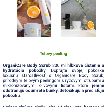
Telový peeling
OrganiCare Body Scrub
200 ml
hĺbkové čistenie a
hydratácia pokožky
.
Doprajte svojej pokožke
luxusnú starostlivosť s Organicare Body Scrub,
prírodným telovým peelingom s ryžovými otrubami a
mikronizovanými olivovými listami, ktoré
jemne
odstraňujú odumreté bunky
,
detoxikujú
a
prečisťujú
pokožku
.