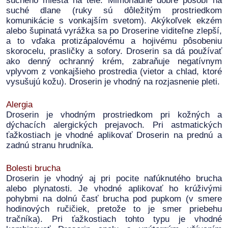
suchého miesta na tele. Mimoriadne dobre pôsobí na
suché dlane (ruky sú dôležitým prostriedkom
komunikácie s vonkajším svetom). Akýkoľvek ekzém
alebo šupinatá vyrážka sa po Droserine viditeľne zlepší,
a to vďaka protizápalovému a hojivému pôsobeniu
skorocelu, prasličky a sofory. Droserin sa dá používať
ako denný ochranný krém, zabraňuje negatívnym
vplyvom z vonkajšieho prostredia (vietor a chlad, ktoré
vysušujú kožu). Droserin je vhodný na rozjasnenie pleti.
Alergia
Droserin je vhodným prostriedkom pri kožných a
dýchacích alergických prejavoch. Pri astmatických
ťažkostiach je vhodné aplikovať Droserin na prednú a
zadnú stranu hrudníka.
Bolesti brucha
Droserin je vhodný aj pri pocite nafúknutého brucha
alebo plynatosti. Je vhodné aplikovať ho krúživými
pohybmi na dolnú časť brucha pod pupkom (v smere
hodinových ručičiek, pretože to je smer priebehu
tračníka). Pri ťažkostiach tohto typu je vhodné