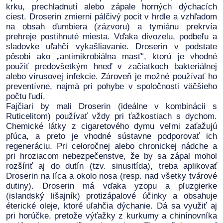
krku, prechladnutí alebo zápale horných dýchacích
ciest. Droserin zmierni pálčivý pocit v hrdle a vzhľadom
na obsah ďumbiera (zázvoru) a tymiánu prekrvía
prehreje postihnuté miesta. Vďaka divozelu, podbeľu a
sladovke uľahčí vykašliavanie. Droserin v podstate
pôsobí ako „antimikrobiálna masť“, ktorú je vhodné
použiť predovšetkým hneď v začiatkoch bakteriálnej
alebo vírusovej infekcie. Zároveň je možné používať ho
preventívne, najmä pri pohybe v spoločnosti väčšieho
počtu ľudí.
Fajčiari by mali Droserin (ideálne v kombinácii s
Ruticelitom) používať vždy pri ťažkostiach s dychom.
Chemické látky z cigaretového dymu veľmi zaťažujú
pľúca, a preto je vhodné sústavne podporovať ich
regeneráciu. Pri celoročnej alebo chronickej nádche a
pri hroziacom nebezpečenstve, že by sa zápal mohol
rozšíriť aj do dutín (tzv. sinusitída), treba aplikovať
Droserin na líca a okolo nosa (resp. nad všetky tvárové
dutiny). Droserin má vďaka yzopu a pľuzgierke
(islandský lišajník) protizápalové účinky a obsahuje
éterické oleje, ktoré uľahčia dýchanie. Dá sa využiť aj
pri horúčke, pretože výťažky z kurkumy a chinínovníka