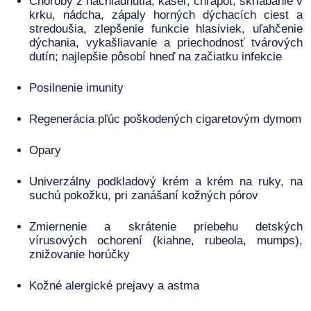
Choroby z nachladnutia, kašeľ, chrapot, škriabanie v
krku, nádcha, zápaly horných dýchacích ciest a
stredoušia, zlepšenie funkcie hlasiviek, uľahčenie
dýchania, vykašliavanie a priechodnosť tvárových
dutín; najlepšie pôsobí hneď na začiatku infekcie
Posilnenie imunity
Regenerácia pľúc poškodených cigaretovým dymom
Opary
Univerzálny podkladový krém a krém na ruky, na
suchú pokožku, pri zanášaní kožných pórov
Zmiernenie a skrátenie priebehu detských
vírusových ochorení (kiahne, rubeola, mumps),
znižovanie horúčky
Kožné alergické prejavy a astma