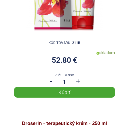
KÓD TOVARU:
211B
skladom
52.80 €
POČET KUSOV:
-
+
Droserin - terapeutický krém - 250 ml