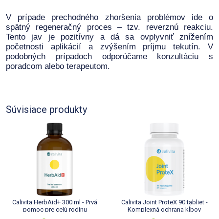
V prípade prechodného zhoršenia problémov ide o
spätný regeneračný proces – tzv. reverznú reakciu.
Tento jav je pozitívny a dá sa ovplyvniť znížením
početnosti aplikácií a zvýšením príjmu tekutín. V
podobných prípadoch odporúčame konzultáciu s
poradcom alebo terapeutom.
Súvisiace produkty
Calivita HerbAid+ 300 ml - Prvá
Calivita Joint ProteX 90 tabliet -
pomoc pre celú rodinu
Komplexná ochrana kĺbov