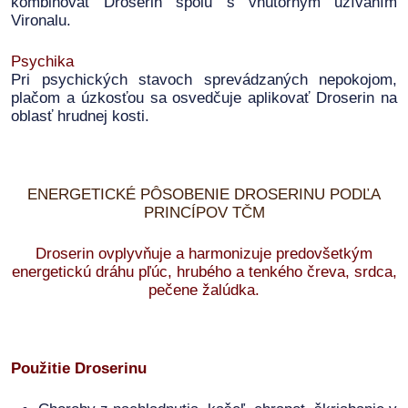
kombinovať Droserin spolu s vnútorným užívaním
Vironalu.
Psychika
Pri psychických stavoch sprevádzaných nepokojom,
plačom a úzkosťou sa osvedčuje aplikovať Droserin na
oblasť hrudnej kosti.
ENERGETICKÉ PÔSOBENIE DROSERINU PODĽA
PRINCÍPOV TČM
Droserin ovplyvňuje a harmonizuje predovšetkým
energetickú dráhu pľúc, hrubého a tenkého čreva, srdca,
pečene žalúdka.
Použitie Droserinu