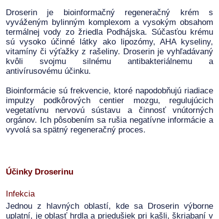
Droserin je bioinformačný regeneračný krém s
vyváženým bylinným komplexom a vysokým obsahom
termálnej vody zo žriedla Podhájska. Súčasťou krému
sú vysoko účinné látky ako lipozómy, AHA kyseliny,
vitamíny či výťažky z rašeliny. Droserin je vyhľadávaný
kvôli svojmu silnému antibakteriálnemu a
antivírusovému účinku.
Bioinformácie sú frekvencie, ktoré napodobňujú riadiace
impulzy podkôrových centier mozgu, regulujúcich
vegetatívnu nervovú sústavu a činnosť vnútorných
orgánov. Ich pôsobením sa rušia negatívne informácie a
vyvolá sa spätný regeneračný proces.
Účinky Droserinu
Infekcia
Jednou z hlavných oblastí, kde sa Droserin výborne
uplatní, je oblasť hrdla a priedušiek pri kašli, škriabaní v