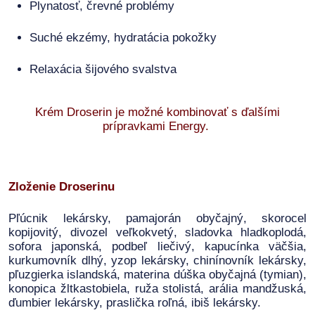
Plynatosť, črevné problémy
Suché ekzémy, hydratácia pokožky
Relaxácia šijového svalstva
Krém Droserin je možné kombinovať s ďalšími
prípravkami Energy.
Zloženie Droserinu
Pľúcnik lekársky, pamajorán obyčajný, skorocel
kopijovitý, divozel veľkokvetý, sladovka hladkoplodá,
sofora japonská, podbeľ liečivý, kapucínka väčšia,
kurkumovník dlhý, yzop lekársky, chinínovník lekársky,
pľuzgierka islandská, materina dúška obyčajná (tymian),
konopica žltkastobiela, ruža stolistá, arália mandžuská,
ďumbier lekársky, praslička roľná, ibiš lekársky.