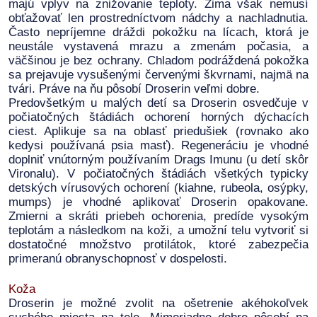
majú vplyv na znižovanie teploty. Zima však nemusí
obťažovať len prostredníctvom nádchy a nachladnutia.
Často nepríjemne dráždi pokožku na lícach, ktorá je
neustále vystavená mrazu a zmenám počasia, a
väčšinou je bez ochrany. Chladom podráždená pokožka
sa prejavuje vysušenými červenými škvrnami, najmä na
tvári. Práve na ňu pôsobí Droserin veľmi dobre.
Predovšetkým u malých detí sa Droserin osvedčuje v
počiatočných štádiách ochorení horných dýchacích
ciest. Aplikuje sa na oblasť priedušiek (rovnako ako
kedysi používaná psia masť). Regeneráciu je vhodné
doplniť vnútorným používaním Drags Imunu (u detí skôr
Vironalu). V počiatočných štádiách všetkých typicky
detských vírusových ochorení (kiahne, rubeola, osýpky,
mumps) je vhodné aplikovať Droserin opakovane.
Zmierni a skráti priebeh ochorenia, predíde vysokým
teplotám a následkom na koži, a umožní telu vytvoriť si
dostatočné množstvo protilátok, ktoré zabezpečia
primeranú obranyschopnosť v dospelosti.
Koža
Droserin je možné zvolit na ošetrenie akéhokoľvek