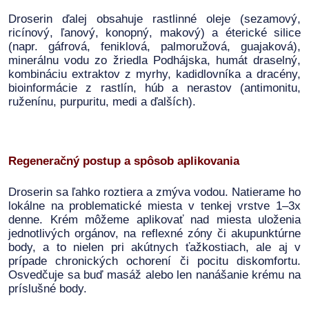
Droserin ďalej obsahuje rastlinné oleje (sezamový,
ricínový, ľanový, konopný, makový) a éterické silice
(napr. gáfrová, feniklová, palmoružová, guajaková),
minerálnu vodu zo žriedla Podhájska, humát draselný,
kombináciu extraktov z myrhy, kadidlovníka a dracény,
bioinformácie z rastlín, húb a nerastov (antimonitu,
ruženínu, purpuritu, medi a ďalších).
Regeneračný postup a spôsob aplikovania
Droserin sa ľahko roztiera a zmýva vodou. Natierame ho
lokálne na problematické miesta v tenkej vrstve 1–3x
denne. Krém môžeme aplikovať nad miesta uloženia
jednotlivých orgánov, na reflexné zóny či akupunktúrne
body, a to nielen pri akútnych ťažkostiach, ale aj v
prípade chronických ochorení či pocitu diskomfortu.
Osvedčuje sa buď masáž alebo len nanášanie krému na
príslušné body.