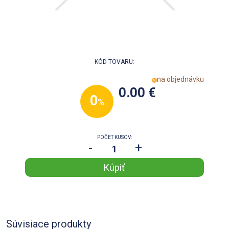
KÓD TOVARU:
na objednávku
0.00 €
0
%
POČET KUSOV:
-
+
Súvisiace produkty