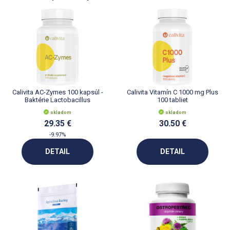
Calivita AC-Zymes 100 kapsúl -
Calivita Vitamín C 1000 mg Plus
Baktérie Lactobacillus
100 tabliet
Acidophilus
skladom
skladom
29.35 €
30.50 €
-9.97%
DETAIL
DETAIL