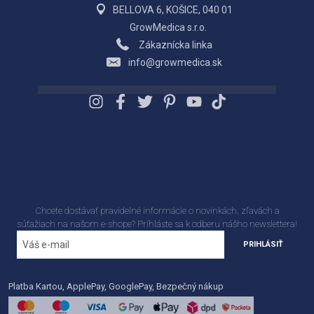
BELLOVA 6, KOŠICE, 040 01
GrowMedica s.r.o.
Zákaznícka linka
info@growmedica.sk
Chcete dostávať pravidelné informácie o novinkách, zľavách a
súťažiach na našom e-shope? Príhláste sa k odberu nášho newslettera!
PRIHLÁSIŤ
Platba Kartou, ApplePay, GooglePay, Bezpečný nákup