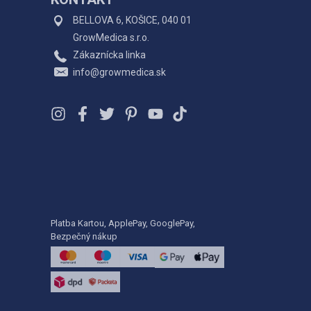
BELLOVA 6, KOŠICE, 040 01
GrowMedica s.r.o.
Zákaznícka linka
info@growmedica.sk
Platba Kartou, ApplePay, GooglePay,
Bezpečný nákup