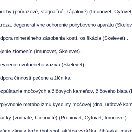
uchy (poúrazové, stagnačné, zápalové) (Imunovet, Cytovet
tróza, degeneratívne ochorenie pohybového aparátu (Skeleve
dpora minerálneho zásobenia kostí, osifikácia (Skelevet) .
jenie zlomenín (Imunovet, Skelevet) .
evnenie uvoľneného väziva (Skelevet).
dpora činnosti pečene a žlčníka.
zpúšťanie močových a žlčových kameňov, žlčového blata (F
plyvnenie metabolizmu kyseliny močovej (dna, urátové kam
ačky (vodnaté, hlienovité) (Probiovet, Cytovet, Imunovet).
rúce zápaly kože (hot spot, akútna vyrážka, žihľavka, mazo