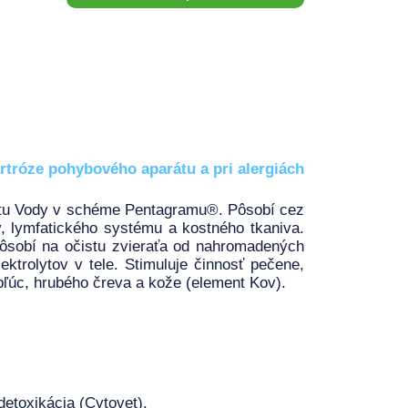
rtróze pohybového aparátu a pri alergiách
entu Vody v schéme Pentagramu®. Pôsobí cez
, lymfatického systému a kostného tkaniva.
pôsobí na očistu zvieraťa od nahromadených
ektrolytov v tele. Stimuluje činnosť pečene,
 pľúc, hrubého čreva a kože (element Kov).
etoxikácia (Cytovet).