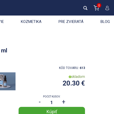
0
IE
KOZMETIKA
PRE ZVIERATÁ
BLOG
 ml
KÓD TOVARU:
613
skladom
20.30 €
POČET KUSOV:
-
+