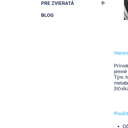
PRE ZVIERATÁ
BLOG
Harmo
Prírod
jemné 
Tým ha
metabo
žlčník
Použit
Oč