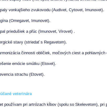
paly vonkajšieho zvukovodu (Audivet, Cytovet, Imunovet).
gína (Omegavet, Imunovet).
pal priedušiek a pľúc (Imunovet, Virovet) .
ergické stavy (striedať s Regavetom).
rmonizácia činnosti obličiek, močových ciest a pohlavných 
ešenie emócie smútku (Etovet).
evencia strachu (Etovet).
účané veterinára
t používam pri artrózach kĺbov (spolu so Skelevetom), pr