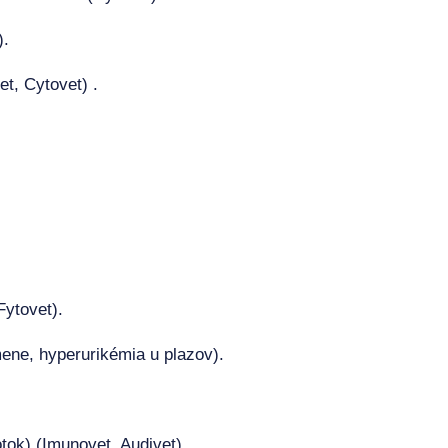
).
t, Cytovet) .
ytovet).
ene, hyperurikémia u plazov).
tok) (Imunovet, Audivet).