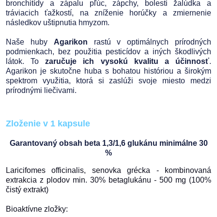
bronchitídy a zápalu pľúc, zápchy, bolesti žalúdka a
tráviacich ťažkostí, na zníženie horúčky a zmiernenie
následkov uštipnutia hmyzom.
Naše huby
Agarikon
rastú v optimálnych prírodných
podmienkach, bez použitia pesticídov a iných škodlivých
látok. To
zaručuje ich vysokú kvalitu a účinnosť
.
Agarikon je skutočne huba s bohatou históriou a širokým
spektrom využitia, ktorá si zaslúži svoje miesto medzi
prírodnými liečivami.
Zloženie v 1 kapsule
Garantovaný obsah beta 1,3/1,6 glukánu minimálne 30
%
Laricifomes officinalis, senovka grécka - kombinovaná
extrakcia z plodov min. 30% betaglukánu - 500 mg (100%
čistý extrakt)
Bioaktívne zložky: