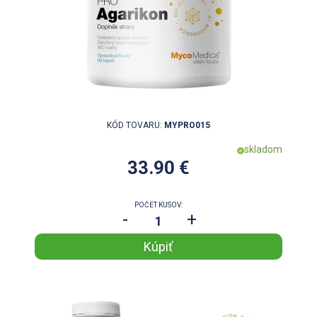
KÓD TOVARU:
MYPRO015
skladom
33.90 €
POČET KUSOV:
-
+