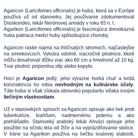
Agaricon (Laricifomes officinalis) je huba, ktorá sa v Európe
používa už od staroveku. Jej používanie zdokumentoval
Dioskorides, lekár Nerónovej armády v roku 65 n. l.
Agarikon (Laricifomes officinalis) je fascinujúca drevokazná
huba patriaca medzi huby spôsobujúce choroby.
Agaricon rastie najmä na ihličnatých stromoch, najčastejšie
na smrekovcoch. Vytvára odolné, viacročné plodnice, ktoré
môžu dosahovať dĺžku viac ako 60 cm a hmotnosť až 10 kg.
Tvar plodníc pripomína stĺp alebo kopyto.
Hoci je
Agaricon
jedlý, jeho výrazne horká chuť a tvrdá
konzistencia ho robia
nevhodným na kulinárske účely
.
Táto huba si však získala obrovskú popularitu vďaka svojim
liečivým vlastnostiam
.
Už v starovekých spisoch sa Agaricon opisuje ako liek proti
tuberkulóze, kiahňam, nadmernému poteniu a ako
preháňadlo. Staroveký arabský lekár Ahvázi opisuje jeho
použitie na očistu tela od žlče a na vyprázdňovanie stolice.
V Iráne sa Agarikon používa na liečbu svalovej slabosti,