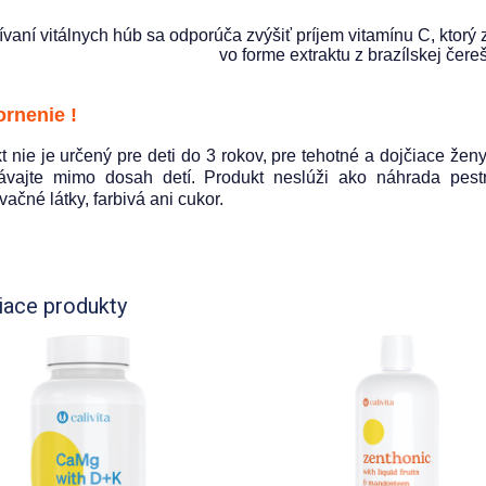
žívaní vitálnych húb sa odporúča zvýšiť príjem vitamínu C, ktorý
vo forme extraktu z brazílskej čer
rnenie !
t nie je určený pre deti do 3 rokov, pre tehotné a dojčiace že
vajte mimo dosah detí. Produkt neslúži ako náhrada pestre
ačné látky, farbivá ani cukor.
iace produkty