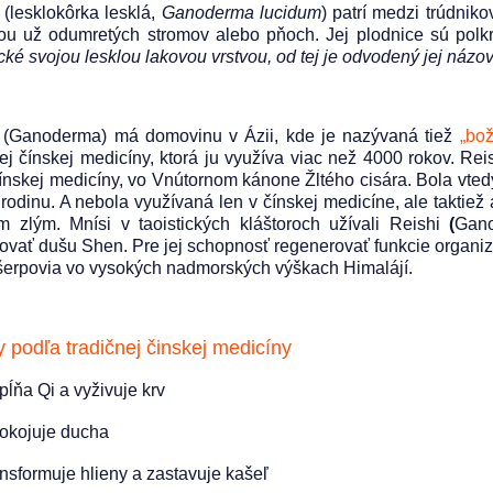
(lesklokôrka lesklá,
Ganoderma lucidum
) patrí medzi trúdni
ou už odumretých stromov alebo pňoch. Jej plodnice sú pol
cké svojou lesklou lakovou vrstvou, od tej je odvodený jej názov
(Ganoderma) má domovinu v Ázii, kde je nazývaná tiež
„bo
nej čínskej medicíny, ktorá ju využíva viac než 4000 rokov. Rei
čínskej medicíny, vo Vnútornom kánone Žltého cisára. Bola vted
 rodinu. A nebola využívaná len v čínskej medicíne, ale taktie
m zlým. Mnísi v taoistických kláštoroch užívali Reishi
(
Gano
ovať dušu Shen. Pre jej schopnosť regenerovať funkcie organizm
šerpovia vo vysokých nadmorských výškach Himalájí.
 podľa tradičnej činskej medicíny
pĺňa Qi a vyživuje krv
okojuje ducha
ansformuje hlieny a zastavuje kašeľ