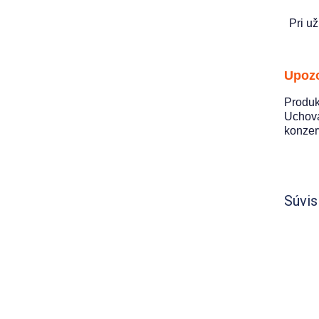
Pri u
Upozo
Produk
Uchová
konzerv
Súvis