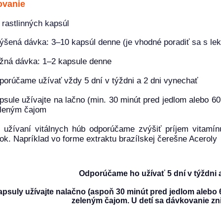
ovanie
 rastlinných kapsúl
ýšená dávka: 3–10 kapsúl denne (je vhodné poradiť sa s le
žná dávka: 1–2 kapsule denne
porúčame užívať vždy 5 dní v týždni a 2 dni vynechať
psule užívajte na lačno (min. 30 minút pred jedlom alebo 60
leným čajom
i užívaní vitálnych húb odporúčame zvýšiť príjem vitamín
tok. Napríklad vo forme extraktu brazílskej čerešne Aceroly
Odporúčame ho užívať 5 dní v týždni 
psuly užívajte nalačno (aspoň 30 minút pred jedlom alebo 
zeleným čajom. U detí sa dávkovanie zn