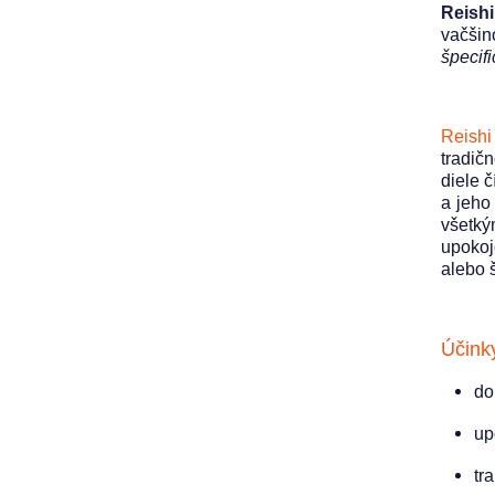
Reishi
vačšin
špecifi
Reishi
tradič
diele 
a jeho
všetký
upokoj
alebo 
Účinky
do
up
tr