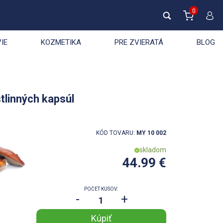
0
IE
KOZMETIKA
PRE ZVIERATÁ
BLOG
tlinných kapsúl
KÓD TOVARU:
MY 10 002
skladom
44.99 €
POČET KUSOV:
-
+