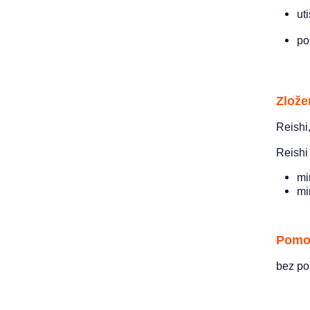
ut
po
Zlože
Reishi
Reishi
mi
mi
Pomoc
bez po