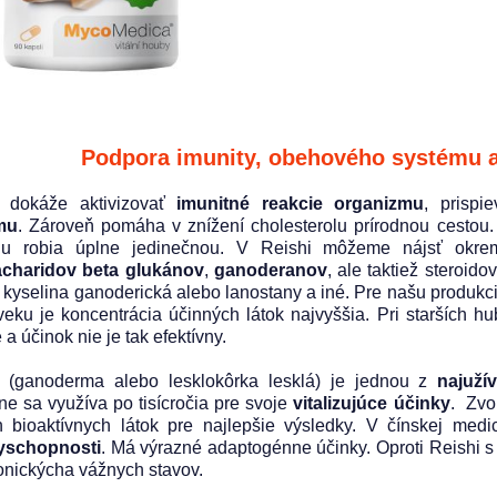
Podpora imunity, obehového systému a 
i dokáže aktivizovať
imunitné reakcie organizmu
, prisp
mu
. Zároveň pomáha v znížení cholesterolu prírodnou cestou.
 ju robia úplne jedinečnou. V Reishi môžeme nájsť okre
acharidov beta glukánov
,
ganoderanov
, ale taktiež steroido
aj kyselina ganoderická alebo lanostany a iné. Pre našu produk
veku je koncentrácia účinných látok najvyššia. Pri starších 
 a účinok nie je tak efektívny.
(ganoderma alebo lesklokôrka lesklá) je jednou z
najuží
ne sa využíva po tisícročia pre svoje
vitalizujúce účinky
. Zvo
h bioaktívnych látok pre najlepšie výsledky. V čínskej med
yschopnosti
. Má výrazné adaptogénne účinky. Oproti Reishi 
ronickýcha vážnych stavov.