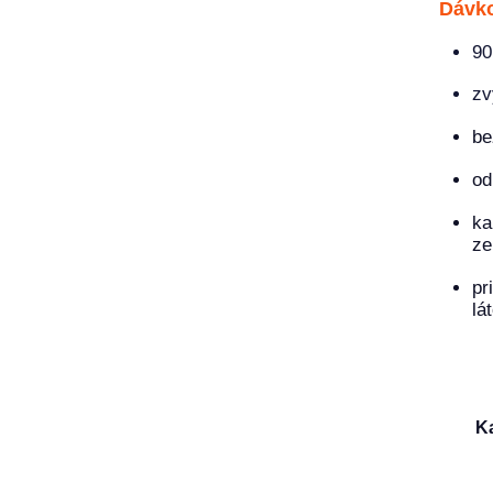
Dávk
90
zv
be
od
ka
ze
pr
lá
Ka