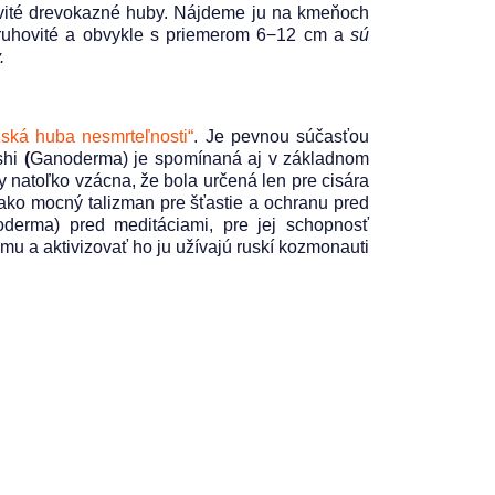
kovité drevokazné huby. Nájdeme ju na kmeňoch
kruhovité a obvykle s priemerom 6−12 cm a
sú
.
žská huba nesmrteľnosti“
. Je pevnou súčasťou
shi
(
Ganoderma) je spomínaná aj v základnom
y natoľko vzácna, že bola určená len pre cisára
ž ako mocný talizman pre šťastie a ochranu pred
derma) pred meditáciami, pre jej schopnosť
u a aktivizovať ho ju užívajú ruskí kozmonauti