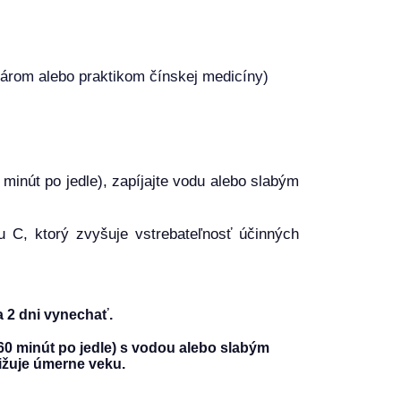
károm alebo praktikom čínskej medicíny)
 minút po jedle), zapíjajte vodu alebo slabým
u C, ktorý zvyšuje vstrebateľnosť účinných
a 2 dni vynechať.
60 minút po jedle) s vodou alebo slabým
ižuje úmerne veku.