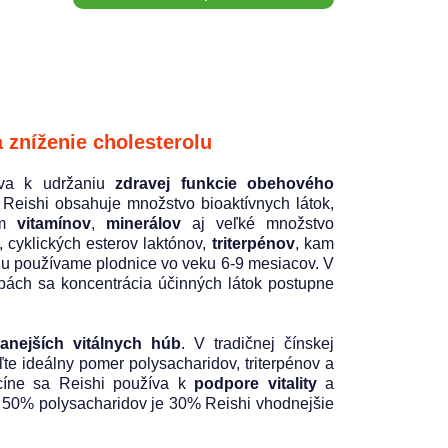
zníženie cholesterolu
ieva k udržaniu
zdravej funkcie obehového
 Reishi obsahuje množstvo bioaktívnych látok,
m
vitamínov
,
minerálov
aj veľké množstvo
v, cyklických esterov laktónov,
triterpénov
, kam
ciu používame plodnice vo veku 6-9 mesiacov. V
hubách sa koncentrácia účinných látok postupne
vanejších vitálnych húb
. V tradičnej čínskej
ľte ideálny pomer polysacharidov, triterpénov a
icíne sa Reishi používa k
podpore vitality
a
s 50% polysacharidov je 30% Reishi vhodnejšie