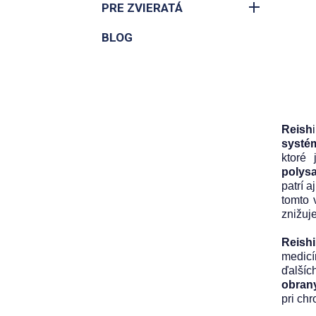
PRE ZVIERATÁ
BLOG
Reish
systé
ktoré
polys
patrí 
tomto 
znižuje
Reishi
medicí
ďalšíc
obran
pri ch