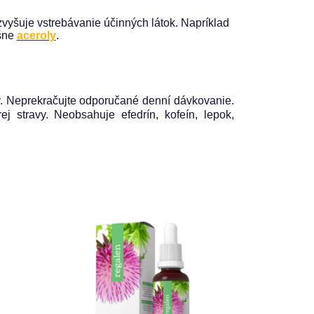
 zvyšuje vstrebávanie účinných látok. Napríklad
ešne
aceroly
.
ny. Neprekračujte odporučané denní dávkovanie.
j stravy. Neobsahuje efedrín, kofeín, lepok,