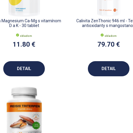
ta Magnesium Ca-Mg s vitamínom
Calivita ZenThonic 946 ml - T
D a K - 30 tabliet
antioxidanty s mangostan
skladom
skladom
11.80 €
79.70 €
DETAIL
DETAIL