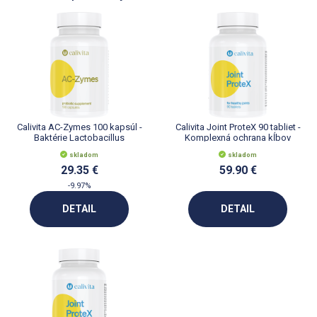
Calivita AC-Zymes 100 kapsúl -
Calivita Joint ProteX 90 tabliet -
Baktérie Lactobacillus
Komplexná ochrana kĺbov
Acidophilus
skladom
skladom
29.35 €
59.90 €
-9.97%
DETAIL
DETAIL