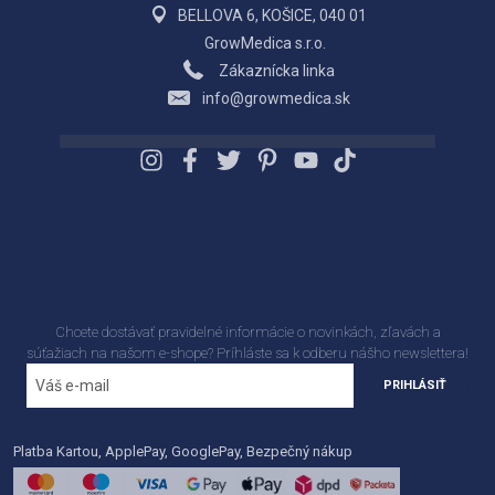
BELLOVA 6, KOŠICE, 040 01
GrowMedica s.r.o.
Zákaznícka linka
info@growmedica.sk
Chcete dostávať pravidelné informácie o novinkách, zľavách a
súťažiach na našom e-shope? Príhláste sa k odberu nášho newslettera!
PRIHLÁSIŤ
Platba Kartou, ApplePay, GooglePay, Bezpečný nákup