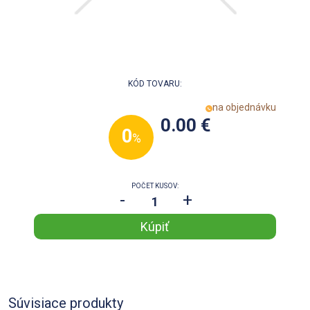
KÓD TOVARU:
na objednávku
0.00 €
0
%
POČET KUSOV:
-
+
Súvisiace produkty