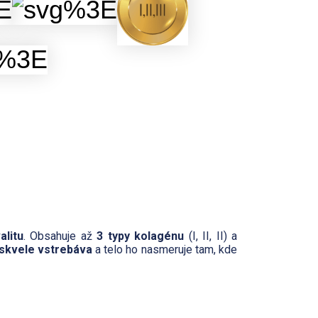
alitu
. Obsahuje až
3 typy kolagénu
(I, II, II) a
skvele vstrebáva
a telo ho nasmeruje tam, kde