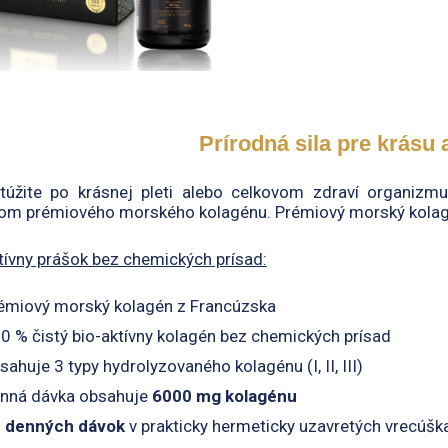
Prírodná sila pre krásu 
túžite po krásnej pleti alebo celkovom zdraví organizmu
om prémiového morského kolagénu. Prémiový morský kolag
tívny prášok bez chemických prísad:
émiový morský kolagén z Francúzska
0 % čistý bio-aktívny kolagén bez chemických prísad
sahuje 3 typy hydrolyzovaného kolagénu (I, II, III)
nná dávka obsahuje
6000 mg kolagénu
 denných dávok
v prakticky hermeticky uzavretých vrecúšk