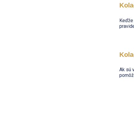
Kola
Keďže 
pravid
Kola
Ak sú 
pomôž