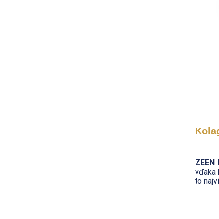
Kola
ZEEN 
vďaka
to najv