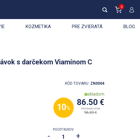
0
IE
KOZMETIKA
PRE ZVIERATÁ
BLOG
dávok s darčekom Viamínom C
KÓD TOVARU:
ZN0004
skladom
86.50 €
10
%
PÔVODNÁ CENA
96.30 €
POČET KUSOV:
-
+