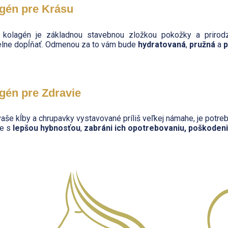
gén pre Krásu
kolagén je základnou stavebnou zložkou pokožky a prirod
elne dopĺňať. Odmenou za to vám bude
hydratovaná
,
pružná
a
p
gén pre Zdravie
vaše kĺby a chrupavky vystavované príliš veľkej námahe, je potre
e s
lepšou hybnosťou
,
zabráni ich opotrebovaniu, poškodeni