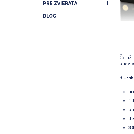
PRE ZVIERATÁ
BLOG
Či už 
obsah
Bio-ak
pr
10
ob
de
30