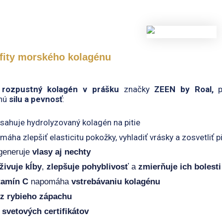
fity morského kolagénu
o
rozpustný kolagén v prášku
značky
ZEEN by Roal,
p
enú
silu a pevnosť
:
sahuje hydrolyzovaný kolagén na pitie
máha zlepšiť elasticitu pokožky, vyhladiť vrásky a zosvetliť
generuje
vlasy aj nechty
živuje kĺby
,
zlepšuje pohyblivosť
a
zmierňuje ich bolesti
tamín C
napomáha
vstrebávaniu kolagénu
z rybieho zápachu
 svetových certifikátov