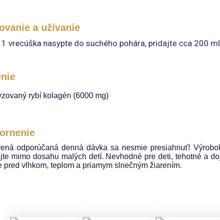
ovanie a užívanie
1 vrecúška nasypte do suchého pohára, pridajte cca 200 ml
enie
yzovaný rybí kolagén (6000 mg)
ornenie
ená odporúčaná denná dávka sa nesmie presiahnuť! Výrobok 
jte mimo dosahu malých detí. Nevhodné pre deti, tehotné a dojč
e pred vlhkom, teplom a priamym slnečným žiarením.