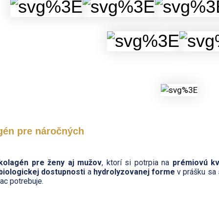
gén pre náročných
kolagén pre ženy aj mužov
, ktorí si potrpia na
prémiovú kv
biologickej dostupnosti
a
hydrolyzovanej forme
v prášku sa
iac potrebuje.