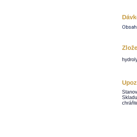
Dávk
Obsah 
Zlož
hydrol
Upoz
Stanov
Skladu
chráňt