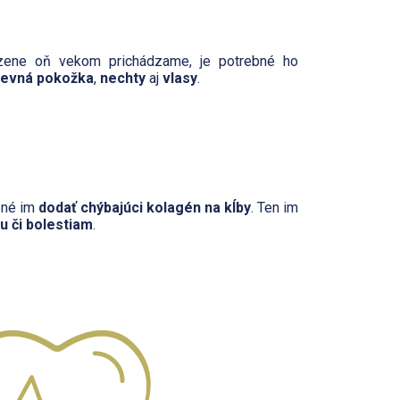
zene oň vekom prichádzame, je potrebné ho
evná pokožka
,
nechty
aj
vlasy
.
bné im
dodať chýbajúci kolagén na kĺby
. Ten im
u či bolestiam
.