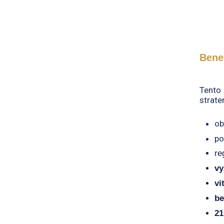
Bene
Tent
strat
ob
po
re
vy
vi
be
21