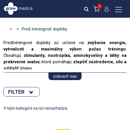
0
>
>
Pred tréningové doplnky
Predtréningové doplnky sú určené na
zvýšenie energie,
vytrvalosti a maximálny výkon počas tréningu
.
Obsahujú
stimulanty, nootropiká, aminokyseliny a látky na
prekrvenie svalov
, ktoré pomáhajú
zlepšiť sústredenie, silu a
oddialiť únavu
.
zobraziť viac
Na Growmedica.sk ponúkame
kvalitné predtréningové
doplnky
, vrátane:
FILTER
Kofeín, taurín a zelený čaj
– na okamžitú energiu a
sústredenie
Zoradiť podľa :
V tejto kategórii sa nič nenachádza
Citrulín a arginín
– na lepšie prekrvenie svalov a svalovú
pumpu
novinka
Beta-alanín
– na oddialenie únavy a zvýšenie vytrvalosti
Výpredaj
Kreatín
– na zvýšenie sily a výbušnosti
Novinka