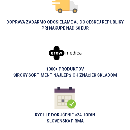
BCAA a elektrolyty
– na regeneráciu a ochranu svalov
akcia
Počet na stránku :
Predtréningové doplnky sa odporúčajú užívať
30 – 45 minút
pred tréningom
. Môžu sa miešať s vodou alebo inými
DOPRAVA ZADARMO ODOSIELAME AJ DO ČESKEJ REPUBLIKY
doplnkami, ako sú BCAA alebo kreatín.
PRI NÁKUPE NAD 60 EUR
Maximalizujte svoj tréningový výkon s kvalitnými
predtréningovými doplnkami z Growmedica.sk
1000+ PRODUKTOV
ŠIROKÝ SORTIMENT NAJLEPŠÍCH ZNAČIEK SKLADOM
RÝCHLE DORUČENIE <24 HODÍN
SLOVENSKÁ FIRMA