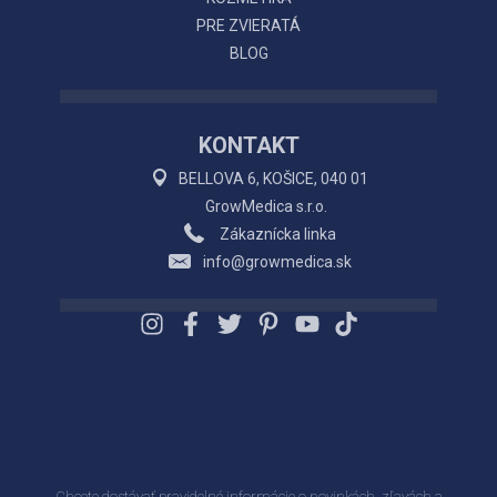
PRE ZVIERATÁ
BLOG
KONTAKT
BELLOVA 6, KOŠICE, 040 01
GrowMedica s.r.o.
Zákaznícka linka
info@growmedica.sk
Chcete dostávať pravidelné informácie o novinkách, zľavách a