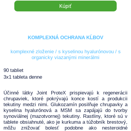
KOMPLEXNÁ OCHRANA KĹBOV
komplexné zloženie / s kyselinou hyalurónovou / s
organicky viazanými minerálmi
90 tabliet
3x1 tableta denne
Účinné látky Joint ProteX prispievajú k regenerácii
chrupaviek, ktoré pokrývajú konce kostí a produkcii
tekutiny medzi nimi. Glukozamín posilňuje chrupavky a
kyselina hyalurónová a MSM sa zapájajú do tvorby
synoviálnej (mazotvornej) tekutiny. Rastliny, ktoré sú v
tablete obsiahnuté, ako je kurkuma a túžobník brestový,
môžu znižovať bolesť podobne ako nesteroidné