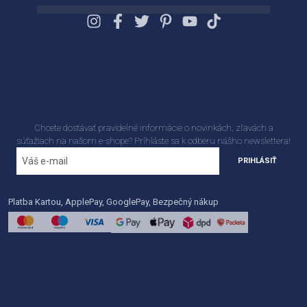
Chcete dostávať pravidelné informácie o novinkách, zľavách a
súťažiach na našom e-shope? Príhláste sa k odberu nášho newslettera!
PRIHLÁSIŤ
Platba Kartou, ApplePay, GooglePay, Bezpečný nákup