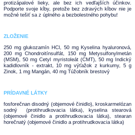
protizápalové lieky, ale bez ich vedľajších účinkov.
Podporte svoje kĺby, pretože bez zdravých kĺbov nie je
možné tešiť sa z úplného a bezbolestného pohybu!
ZLOŽENIE
250 mg glukozamín HCl, 50 mg Kyselina hyaluronová,
200 mg Chondroitínsulfát, 150 mg Metysulfonylmetán
(MSM), 50 mg Cetyl myristoleát (CMT), 50 mg Indický
kadidlovník - extrakt, 10 mg výťažok z kurkumy, 5 g
Zinok, 1 mg Mangán, 40 mg Túžobník brestový
PRÍDAVNÉ LÁTKY
fosforečnan disodný (objemové činidlo), kroskarmelózan
sodný (protihrudkovacia látka), kyselina stearová
(objemové činidlo a protihrudkovacia látka), stearan
horečnatý (objemové činidlo a protihrudkovacia látka)