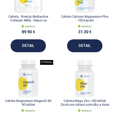
Calivita - RiseUp Multiactive
Calivita Calcium Magnesium Plus
Collagen 480g - Nápoj na
- 100 kapsúl
ochranu kĺbov
skladom
skladom
89.90 €
31.30 €
DETAIL
DETAIL
VÝPREDAJ
Calivita Magnesium MagneZi B6
Calivita Mega Zinc 100 tabliet
90 tabliet
Zinok pre zdravú pokožku a vlasy
skladom
skladom