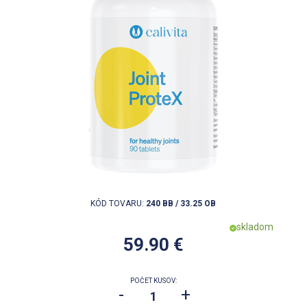
KÓD TOVARU:
240 BB / 33.25 OB
skladom
59.90 €
POČET KUSOV:
-
+