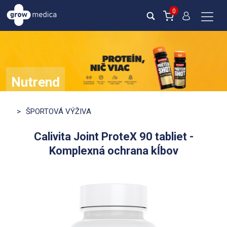
0
Nutrend
ZISTI VIAC
>
ŠPORTOVÁ VÝŽIVA
Calivita Joint ProteX 90 tabliet -
Komplexná ochrana kĺbov