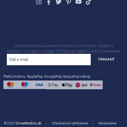
Chcete dostávať pravidelné informácie o novinkách, zľavách a
súťažiach na našom e-shope? Príhláste sa k odberu nášho newslettera!
PRIHLÁSIŤ
Platba Kartou, ApplePay, GooglePay, Bezpečný nákup
©2026
GrowMedica.sk
|
Všeobecné vyhlásenie
|
Nastavenia