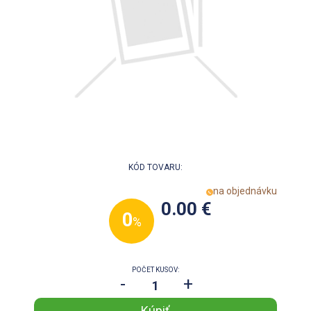
KÓD TOVARU:
na objednávku
0.00 €
0
%
POČET KUSOV:
-
+