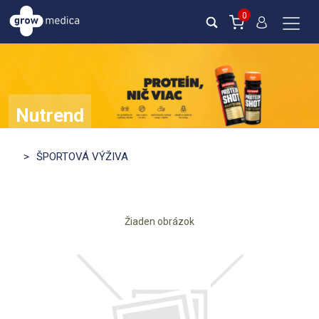
0
Nutrend
ZISTI VIAC
>
ŠPORTOVÁ VÝŽIVA
Žiaden obrázok