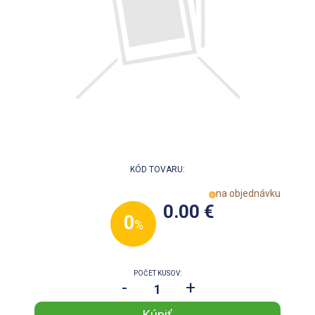
KÓD TOVARU:
na objednávku
0.00 €
0
%
POČET KUSOV:
-
+