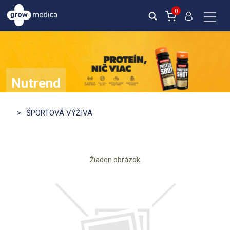
0
Nutrend
ZISTI VIAC
>
ŠPORTOVÁ VÝŽIVA
Žiaden obrázok