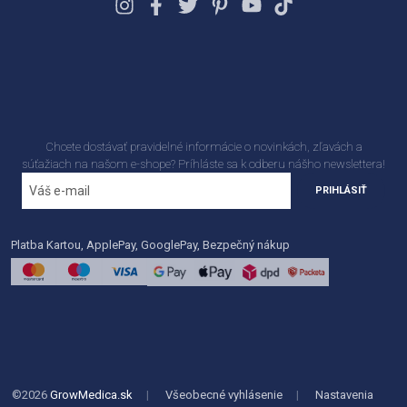
Chcete dostávať pravidelné informácie o novinkách, zľavách a
súťažiach na našom e-shope? Príhláste sa k odberu nášho newslettera!
PRIHLÁSIŤ
Platba Kartou, ApplePay, GooglePay, Bezpečný nákup
©2026
GrowMedica.sk
|
Všeobecné vyhlásenie
|
Nastavenia