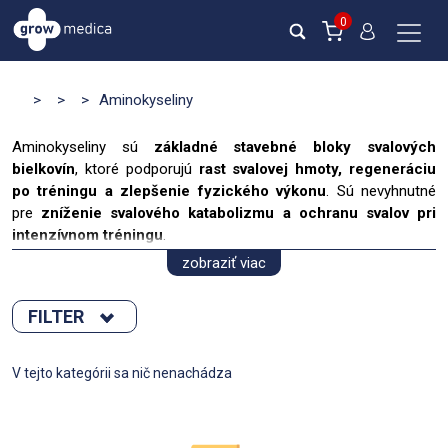
0
>
>
>
Aminokyseliny
Aminokyseliny sú
základné stavebné bloky svalových
bielkovín
, ktoré podporujú
rast svalovej hmoty, regeneráciu
po tréningu a zlepšenie fyzického výkonu
. Sú nevyhnutné
pre
zníženie svalového katabolizmu a ochranu svalov pri
intenzívnom tréningu
.
zobraziť viac
Na Growmedica.sk ponúkame široký výber
aminokyselinových
doplnkov
, vrátane:
FILTER
BCAA (leucín, izoleucín, valín)
– podpora regenerácie a
ochrana svalov
Zoradiť podľa :
V tejto kategórii sa nič nenachádza
EAA (esenciálne aminokyseliny)
– nevyhnutné pre
svalový rast a výkon
novinka
Glutamín
– urýchlenie regenerácie a podpora imunity
Výpredaj
Arginín a citrulín
– lepšie prekrvenie svalov a zvýšenie
Novinka