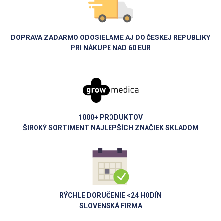
vytrvalosti
akcia
Komplexné aminokyseliny
– kombinácia esenciálnych a
Počet na stránku :
neesenciálnych aminokyselín
DOPRAVA ZADARMO ODOSIELAME AJ DO ČESKEJ REPUBLIKY
Použitie
PRI NÁKUPE NAD 60 EUR
Aminokyseliny sa odporúčajú užívať
pred, počas alebo po
tréningu
. Môžu sa kombinovať s proteínmi, kreatínom alebo
sacharidmi pre lepší efekt.
Doplňte svoj tréning o kvalitné aminokyseliny z Growmedica.sk a
zlepšite svoj výkon aj regeneráciu.
1000+ PRODUKTOV
ŠIROKÝ SORTIMENT NAJLEPŠÍCH ZNAČIEK SKLADOM
RÝCHLE DORUČENIE <24 HODÍN
SLOVENSKÁ FIRMA