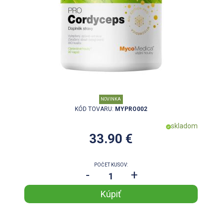
NOVINKA
KÓD TOVARU:
MYPRO002
skladom
33.90 €
POČET KUSOV:
-
+