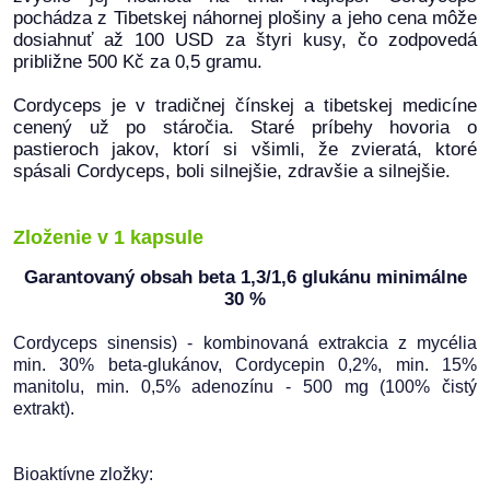
pochádza z Tibetskej náhornej plošiny a jeho cena môže
dosiahnuť až 100 USD za štyri kusy, čo zodpovedá
približne 500 Kč za 0,5 gramu.
Cordyceps je v tradičnej čínskej a tibetskej medicíne
cenený už po stáročia. Staré príbehy hovoria o
pastieroch jakov, ktorí si všimli, že zvieratá, ktoré
spásali Cordyceps, boli silnejšie, zdravšie a silnejšie.
Zloženie v 1 kapsule
Garantovaný obsah beta 1,3/1,6 glukánu minimálne
30 %
Cordyceps sinensis)
- kombinovaná
extrakcia z mycélia
min. 30% beta-glukánov, Cordycepin 0,2%, min. 15%
manitolu, min. 0,5% adenozínu - 500 mg (100% čistý
extrakt).
Bioaktívne zložky: