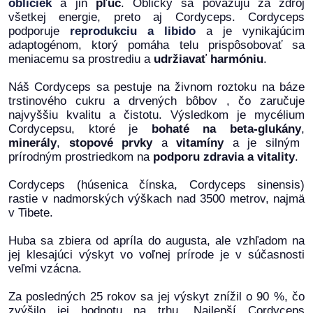
obličiek
a jin
pľúc
. Obličky sa považujú za zdroj
všetkej energie, preto aj Cordyceps. Cordyceps
podporuje
reprodukciu a libido
a je vynikajúcim
adaptogénom, ktorý pomáha telu prispôsobovať sa
meniacemu sa prostrediu a
udržiavať harmóniu
.
Náš Cordyceps sa pestuje na živnom roztoku na báze
trstinového cukru a drvených bôbov , čo zaručuje
najvyššiu kvalitu a čistotu. Výsledkom je mycélium
Cordycepsu, ktoré je
bohaté na beta-glukány
,
minerály
,
stopové prvky
a
vitamíny
a je silným
prírodným prostriedkom na
podporu zdravia a vitality
.
Cordyceps (húsenica čínska, Cordyceps sinensis)
rastie v nadmorských výškach nad 3500 metrov, najmä
v Tibete.
Huba sa zbiera od apríla do augusta, ale vzhľadom na
jej klesajúci výskyt vo voľnej prírode je v súčasnosti
veľmi vzácna.
Za posledných 25 rokov sa jej výskyt znížil o 90 %, čo
zvýšilo jej hodnotu na trhu. Najlepší Cordyceps