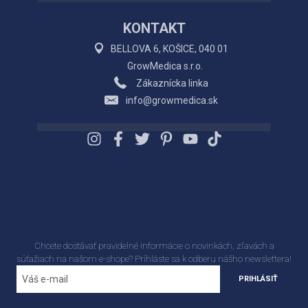
KONTAKT
BELLOVA 6, KOŠICE, 040 01
GrowMedica s.r.o.
Zákaznícka linka
info@growmedica.sk
Chcete dostávať pravidelné informácie o novinkách, zľavách a
súťažiach na našom e-shope? Príhláste sa k odberu nášho newslettera!
PRIHLÁSIŤ