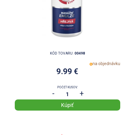
KÓD TOVARU:
00498
na objednávku
9.99 €
POČET KUSOV:
-
+