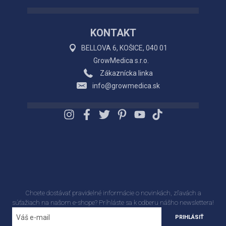
KONTAKT
BELLOVA 6, KOŠICE, 040 01
GrowMedica s.r.o.
Zákaznícka linka
info@growmedica.sk
Chcete dostávať pravidelné informácie o novinkách, zľavách a
súťažiach na našom e-shope? Príhláste sa k odberu nášho newslettera!
PRIHLÁSIŤ