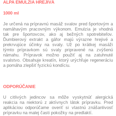
ALPA EMULZIA HREJIVÁ
1000 ml
Je určená na prípravnú masáž svalov pred športovým a
namáhavým pracovným výkonom. Emulzia je vhodná
tak pre športovcov, ako aj bežných spotrebiteľov.
Ďumbierový extrakt a gáfor majú výrazne hrejivé a
prekrvujúce účinky na svaly. Už po krátkej masáži
týmto prípravkom sú svaly pripravené na zvýšenú
námahu. Prípravok možno použiť aj na zatuhnuté
svalstvo. Obsahuje kreatín, ktorý urýchľuje regeneráciu
a pomáha zlepšiť fyzickú kondíciu.
ODPORÚČANIE
U citlivých jedincov sa môže vyskytnúť alergická
reakcia na niektorú z aktívnych látok prípravku. Pred
aplikáciou odporúčame overiť si vlastnú znášanlivosť
prípravku na malej časti pokožky na predlaktí.