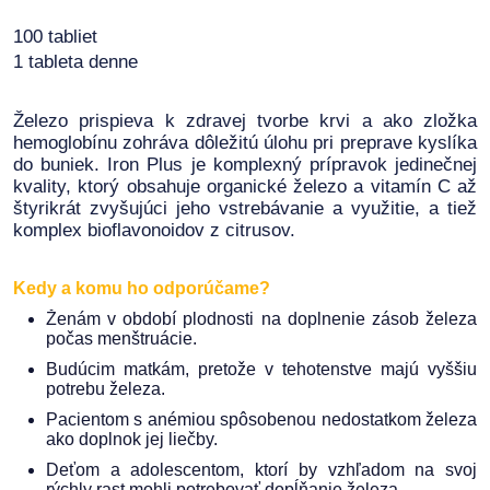
100 tabliet
1 tableta denne
Železo prispieva k zdravej tvorbe krvi a ako zložka
hemoglobínu zohráva dôležitú úlohu pri preprave kyslíka
do buniek. Iron Plus je komplexný prípravok jedinečnej
kvality, ktorý obsahuje organické železo a vitamín C až
štyrikrát zvyšujúci jeho vstrebávanie a využitie, a tiež
komplex bioflavonoidov z citrusov.
Kedy a komu ho odporúčame?
Ženám v období plodnosti na doplnenie zásob železa
počas menštruácie.
Budúcim matkám, pretože v tehotenstve majú vyššiu
potrebu železa.
Pacientom s anémiou spôsobenou nedostatkom železa
ako doplnok jej liečby.
Deťom a adolescentom, ktorí by vzhľadom na svoj
rýchly rast mohli potrebovať dopĺňanie železa.