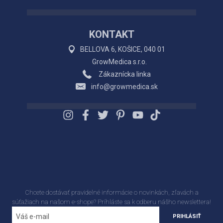
KONTAKT
BELLOVA 6, KOŠICE, 040 01
GrowMedica s.r.o.
Zákaznícka linka
info@growmedica.sk
Chcete dostávať pravidelné informácie o novinkách, zľavách a
súťažiach na našom e-shope? Príhláste sa k odberu nášho newslettera!
PRIHLÁSIŤ