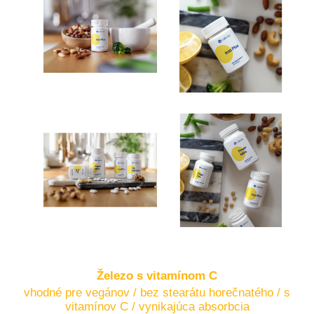
Železo s vitamínom C
vhodné pre vegánov / bez stearátu horečnatého / s
vitamínov C / vynikajúca absorbcia