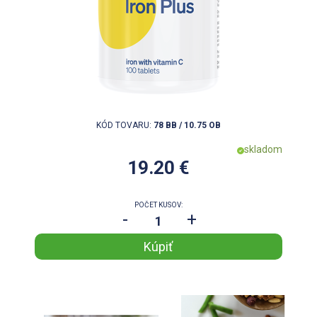
KÓD TOVARU:
78 BB / 10.75 OB
skladom
19.20 €
POČET KUSOV:
-
+