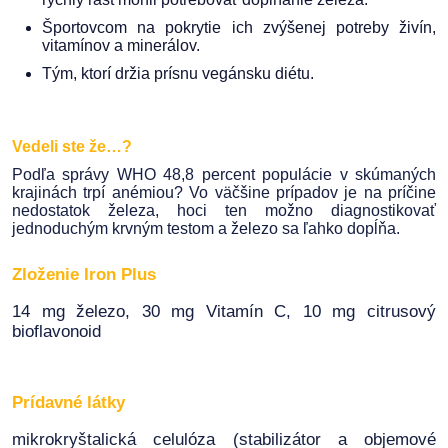
Športovcom na pokrytie ich zvýšenej potreby živín,
vitamínov a minerálov.
Tým, ktorí držia prísnu vegánsku diétu.
Vedeli ste že…?
Podľa správy WHO 48,8 percent populácie v skúmaných
krajinách trpí anémiou? Vo väčšine prípadov je na príčine
nedostatok železa, hoci ten možno diagnostikovať
jednoduchým krvným testom a železo sa ľahko dopĺňa.
Zloženie
Iron Plus​
14 mg železo, 30 mg Vitamín C, 10 mg citrusový
bioflavonoid
Prídavné látky
mikrokryštalická celulóza (stabilizátor a objemové