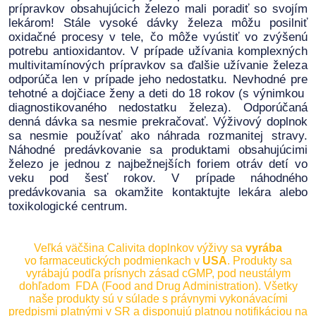
prípravkov obsahujúcich železo mali poradiť so svojím
lekárom! Stále vysoké dávky železa môžu posilniť
oxidačné procesy v tele, čo môže vyústiť vo zvýšenú
potrebu antioxidantov. V prípade užívania komplexných
multivitamínových prípravkov sa ďalšie užívanie železa
odporúča len v prípade jeho nedostatku. Nevhodné pre
tehotné a dojčiace ženy a deti do 18 rokov (s výnimkou
diagnostikovaného nedostatku železa). Odporúčaná
denná dávka sa nesmie prekračovať. Výživový doplnok
sa nesmie používať ako náhrada rozmanitej stravy.
Náhodné predávkovanie sa produktami obsahujúcimi
železo je jednou z najbežnejších foriem otráv detí vo
veku pod šesť rokov. V prípade náhodného
predávkovania sa okamžite kontaktujte lekára alebo
toxikologické centrum.
Veľká väčšina Calivita doplnkov výživy sa
vyrába
vo farmaceutických podmienkach v
USA
. Produkty sa
vyrábajú podľa prísnych zásad cGMP, pod neustálym
dohľadom FDA (Food and Drug Administration). Všetky
naše produkty sú v súlade s právnymi vykonávacími
predpismi platnými v SR a disponujú platnou notifikáciou na