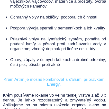
vaječníkov, vajcovodov, maternice a prostaty, tvorba
močových kameňov
Ochranný vplyv na obličky, podpora ich činnosti
Podpora vývoja spermií v semenníkoch a ich kvality
Priaznivý vplyv na lymfatický systém, pomáha pri
prúdení lymfy a pôsobí proti zadržiavaniu vody v
organizme; vhodný doplnok pri liečbe celulitídy
Opary, zápaly v ústnych kútikoch a drobné odreniny,
čistí pleť, pôsobí proti akné
Krém Artrin je možné kombinovať s ďalšími prípravkami
Energy.
Krém používame lokálne vo veľmi tenkej vrstve 1 až 3 x
denne. Je ľahko rozotierateľný a zmývateľný vodou.
Aplikujeme ho na miesta uloženia orgánov alebo na