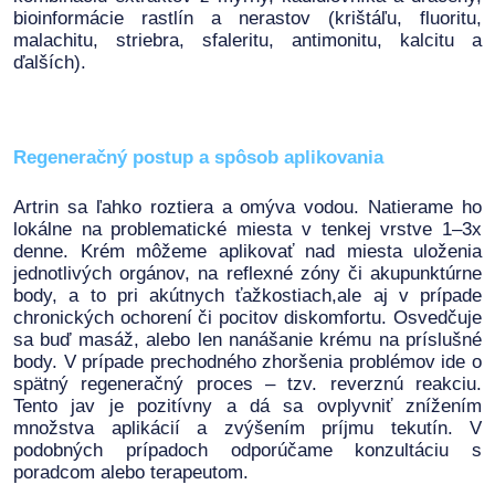
bioinformácie rastlín a nerastov (krištáľu, fluoritu,
malachitu, striebra, sfaleritu, antimonitu, kalcitu a
ďalších).
Regeneračný postup a spôsob aplikovania
Artrin sa ľahko roztiera a omýva vodou. Natierame ho
lokálne na problematické miesta v tenkej vrstve 1–3x
denne. Krém môžeme aplikovať nad miesta uloženia
jednotlivých orgánov, na reflexné zóny či akupunktúrne
body, a to pri akútnych ťažkostiach,ale aj v prípade
chronických ochorení či pocitov diskomfortu. Osvedčuje
sa buď masáž, alebo len nanášanie krému na príslušné
body. V prípade prechodného zhoršenia problémov ide o
spätný regeneračný proces – tzv. reverznú reakciu.
Tento jav je pozitívny a dá sa ovplyvniť znížením
množstva aplikácií a zvýšením príjmu tekutín. V
podobných prípadoch odporúčame konzultáciu s
poradcom alebo terapeutom.