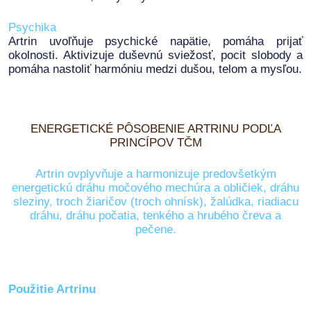
Psychika
Artrin uvoľňuje psychické napätie, pomáha prijať
okolnosti. Aktivizuje duševnú sviežosť, pocit slobody a
pomáha nastoliť harmóniu medzi dušou, telom a mysľou.
ENERGETICKÉ PÔSOBENIE ARTRINU PODĽA
PRINCÍPOV TČM
Artrin ovplyvňuje a harmonizuje predovšetkým
energetickú dráhu močového mechúra a obličiek, dráhu
sleziny, troch žiaričov (troch ohnísk), žalúdka, riadiacu
dráhu, dráhu počatia, tenkého a hrubého čreva a
pečene.
Použitie Artrinu