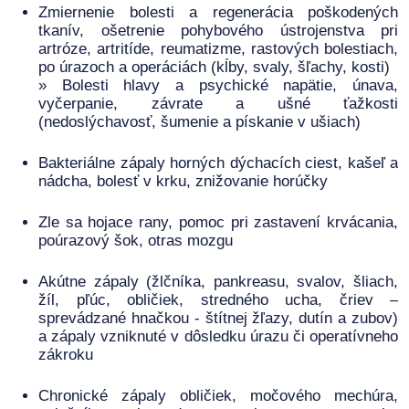
Zmiernenie bolesti a regenerácia poškodených
tkanív, ošetrenie pohybového ústrojenstva pri
artróze, artritíde, reumatizme, rastových bolestiach,
po úrazoch a operáciách (kĺby, svaly, šľachy, kosti)
» Bolesti hlavy a psychické napätie, únava,
vyčerpanie, závrate a ušné ťažkosti
(nedoslýchavosť, šumenie a pískanie v ušiach)
Bakteriálne zápaly horných dýchacích ciest, kašeľ a
nádcha, bolesť v krku, znižovanie horúčky
Zle sa hojace rany, pomoc pri zastavení krvácania,
poúrazový šok, otras mozgu
Akútne zápaly (žlčníka, pankreasu, svalov, šliach,
žíl, pľúc, obličiek, stredného ucha, čriev –
sprevádzané hnačkou - štítnej žľazy, dutín a zubov)
a zápaly vzniknuté v dôsledku úrazu či operatívneho
zákroku
Chronické zápaly obličiek, močového mechúra,