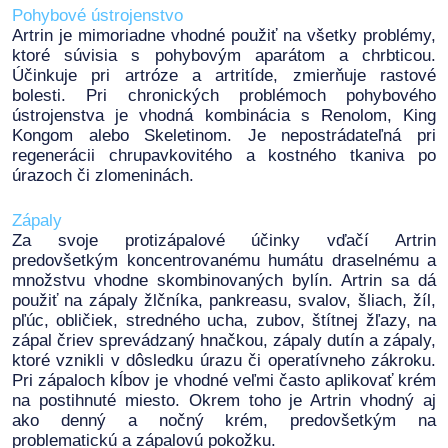
Pohybové ústrojenstvo
Artrin je mimoriadne vhodné použiť na všetky problémy,
ktoré súvisia s pohybovým aparátom a chrbticou.
Účinkuje pri artróze a artritíde, zmierňuje rastové
bolesti. Pri chronických problémoch pohybového
ústrojenstva je vhodná kombinácia s Renolom, King
Kongom alebo Skeletinom. Je nepostrádateľná pri
regenerácii chrupavkovitého a kostného tkaniva po
úrazoch či zlomeninách.
Zápaly
Za svoje protizápalové účinky vďačí Artrin
predovšetkým koncentrovanému humátu draselnému a
množstvu vhodne skombinovaných bylín. Artrin sa dá
použiť na zápaly žlčníka, pankreasu, svalov, šliach, žíl,
pľúc, obličiek, stredného ucha, zubov, štítnej žľazy, na
zápal čriev sprevádzaný hnačkou, zápaly dutín a zápaly,
ktoré vznikli v dôsledku úrazu či operatívneho zákroku.
Pri zápaloch kĺbov je vhodné veľmi často aplikovať krém
na postihnuté miesto. Okrem toho je Artrin vhodný aj
ako denný a nočný krém, predovšetkým na
problematickú a zápalovú pokožku.