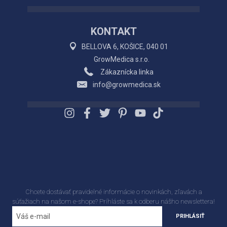
KONTAKT
BELLOVA 6, KOŠICE, 040 01
GrowMedica s.r.o.
Zákaznícka linka
info@growmedica.sk
Chcete dostávať pravidelné informácie o novinkách, zľavách a
súťažiach na našom e-shope? Príhláste sa k odberu nášho newslettera!
PRIHLÁSIŤ