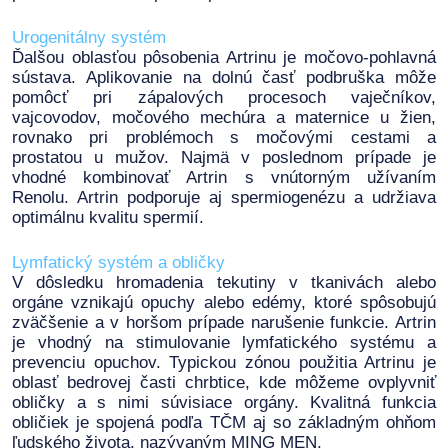
Urogenitálny systém
Ďalšou oblasťou pôsobenia Artrinu je močovo-pohlavná
sústava. Aplikovanie na dolnú časť podbruška môže
pomôcť pri zápalových procesoch vaječníkov,
vajcovodov, močového mechúra a maternice u žien,
rovnako pri problémoch s močovými cestami a
prostatou u mužov. Najmä v poslednom prípade je
vhodné kombinovať Artrin s vnútorným užívaním
Renolu. Artrin podporuje aj spermiogenézu a udržiava
optimálnu kvalitu spermií.
Lymfatický systém a obličky
V dôsledku hromadenia tekutiny v tkanivách alebo
orgáne vznikajú opuchy alebo edémy, ktoré spôsobujú
zväčšenie a v horšom prípade narušenie funkcie. Artrin
je vhodný na stimulovanie lymfatického systému a
prevenciu opuchov. Typickou zónou použitia Artrinu je
oblasť bedrovej časti chrbtice, kde môžeme ovplyvniť
obličky a s nimi súvisiace orgány. Kvalitná funkcia
obličiek je spojená podľa TČM aj so základným ohňom
ľudského života, nazývaným MING MEN.