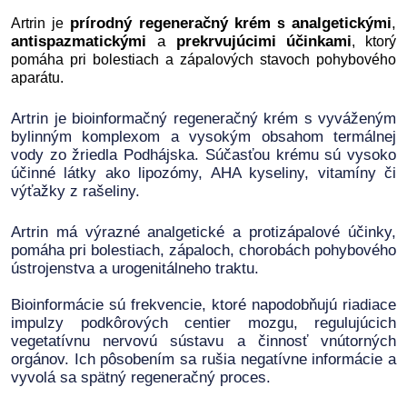
prírodný regeneračný krém
analgetickými
,
Artrin je
s
antispazmatickými
a
prekrvujúcimi účinkami
, ktorý
pomáha pri bolestiach a zápalových stavoch pohybového
aparátu.
Artrin je bioinformačný regeneračný krém s vyváženým
bylinným komplexom a vysokým obsahom termálnej
vody zo žriedla Podhájska. Súčasťou krému sú vysoko
účinné látky ako lipozómy, AHA kyseliny, vitamíny či
výťažky z rašeliny.
Artrin má výrazné analgetické a protizápalové účinky,
pomáha pri bolestiach, zápaloch, chorobách pohybového
ústrojenstva a urogenitálneho traktu.
Bioinformácie sú frekvencie, ktoré napodobňujú riadiace
impulzy podkôrových centier mozgu, regulujúcich
vegetatívnu nervovú sústavu a činnosť vnútorných
orgánov. Ich pôsobením sa rušia negatívne informácie a
vyvolá sa spätný regeneračný proces.