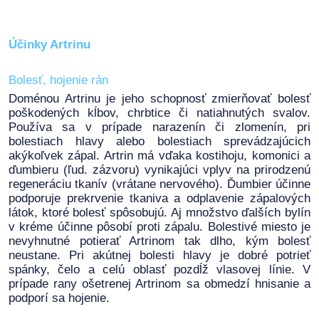
Účinky Artrinu
Bolesť, hojenie rán
Doménou Artrinu je jeho schopnosť zmierňovať bolesť
poškodených kĺbov, chrbtice či natiahnutých svalov.
Používa sa v prípade narazenín či zlomenín, pri
bolestiach hlavy alebo bolestiach sprevádzajúcich
akýkoľvek zápal. Artrin má vďaka kostihoju, komonici a
ďumbieru (ľud. zázvoru) vynikajúci vplyv na prirodzenú
regeneráciu tkanív (vrátane nervového). Ďumbier účinne
podporuje prekrvenie tkaniva a odplavenie zápalových
látok, ktoré bolesť spôsobujú. Aj množstvo ďalších bylín
v kréme účinne pôsobí proti zápalu. Bolestivé miesto je
nevyhnutné potierať Artrinom tak dlho, kým bolesť
neustane. Pri akútnej bolesti hlavy je dobré potrieť
spánky, čelo a celú oblasť pozdĺž vlasovej línie. V
prípade rany ošetrenej Artrinom sa obmedzí hnisanie a
podporí sa hojenie.