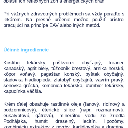
oblasti ich reflexných zón a energetických dráh
Pri vážnych zdravotných problémoch sa vždy poraďte s
lekárom. Na presné určenie možno použiť prístroj
pracujúci na princípe EAV alebo iných metód.
Účinné ingrediencie
Kostihoj lekársky, puškvorec obyčajný, turanec
kanadský, agát biely, túžobník brestový, arnika horská,
kôpor voňavý, pagaštan konský, pyštek obyčajný,
sladovka hladkoplodá, zlatobyľ obyčajná, vavrín pravý,
senovka grécka, komonica lekárska, ďumbier lekársky,
kapucínka väčšia.
Krém ďalej obsahuje rastlinné oleje (ľanový, ricínový a
podzemnicový), éterické silice (napr. rozmarínovú,
eukalyptovú, gáfrovú), minerálnu vodu zo žriedla
Podhájska, humát draselný, lecitín, lipozómy,
kombináciu extraktov z myrhy, kadidlovníka a dracény,