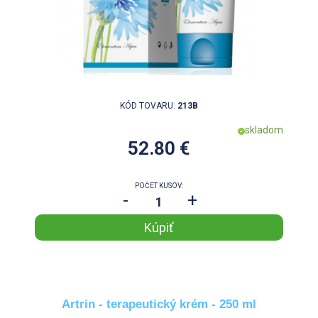
KÓD TOVARU:
213B
skladom
52.80 €
POČET KUSOV:
-
+
Artrin - terapeutický krém - 250 ml