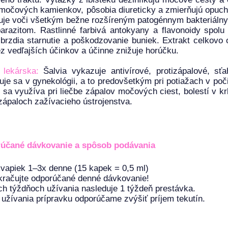
močových kamienkov, pôsobia diureticky a zmierňujú opuchn
uje voči všetkým bežne rozšíreným patogénnym bakteriáln
parazitom. Rastlinné farbivá antokyany a flavonoidy spol
brzdia starnutie a poškodzovanie buniek. Extrakt celkovo
ez vedľajších účinkov a účinne znižuje horúčku.
 lekárska:
Šalvia vykazuje antivírové, protizápalové, sťa
uje sa v gynekológii, a to predovšetkým pri potiažach v poč
 sa využíva pri liečbe zápalov močových ciest, bolestí v kr
zápaloch zažívacieho ústrojenstva.
účané dávkovanie a spôsob podávania
vapiek 1–3x denne (15 kapek = 0,5 ml)
račujte odporúčané denné dávkovanie!
ch týždňoch užívania nasleduje 1 týždeň prestávka.
užívania prípravku odporúčame zvýšiť príjem tekutín.