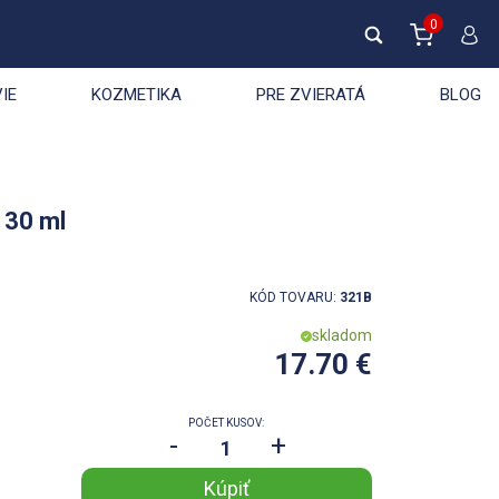
0
IE
KOZMETIKA
PRE ZVIERATÁ
BLOG
 30 ml
KÓD TOVARU:
321B
skladom
17.70 €
POČET KUSOV:
-
+