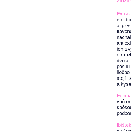
Zlože
Extrak
efekto
a ples
flavo
nachal
antiox
ich zv
čím e
dvojak
posilu
liečbe
stojí
a kyse
Echin
vnútor
spôsob
podpor
Ibište
močové