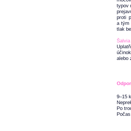
typov 
prejav
proti 
a tým 
tlak b
Šalvia
Uplatň
účinok
alebo 
Odpor
9–15 k
Neprek
Po tro
Počas 