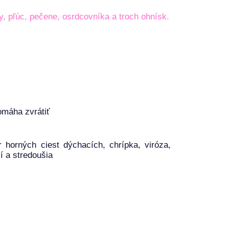
, pľúc, pečene, osrdcovníka a troch ohnísk.
omáha zvrátiť
 horných ciest dýchacích, chrípka, viróza,
í a stredoušia