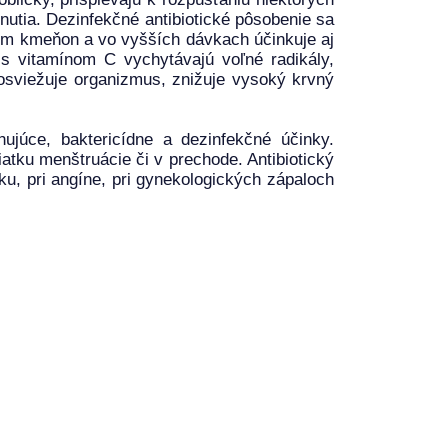
utia. Dezinfekčné antibiotické pôsobenie sa
ym kmeňon a vo vyšších dávkach účinkuje aj
u s vitamínom C vychytávajú voľné radikály,
 osviežuje organizmus, znižuje vysoký krvný
hujúce, baktericídne a dezinfekčné účinky.
iatku menštruácie či v prechode. Antibiotický
ku, pri angíne, pri gynekologických zápaloch