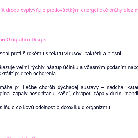
fit drops ovplyvňuje predovšetkým energetické dráhy sleziny
tie
Grepofitu Drops
sobí proti širokému spektru vírusov, baktérií a plesní
kazuje veľmi rýchly nástup účinku a včasným podaním nap
skrátiť priebeh ochorenia
máha pri liečbe chorôb dýchacej sústavy – nádcha, katar
gína, zápaly nosohltanu, kašeľ, chrapot, zápaly dutín, mandl
silňuje celkovú odolnosť a detoxikuje organizmu