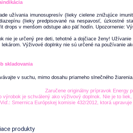
aindikácia
ade užívania imunosupresív (lieky cielene znižujúce imunitu
iazepínu (lieky predpisované na nespavosť, úzkostné sta
it drops v menšom odstupe ako päť hodín. Upozornenie: Vý
k nie je určený pre deti, tehotné a dojčiace ženy! Užívanie
 lekárom. Výživové doplnky nie sú určené na používanie ako
b skladovania
ávajte v suchu, mimo dosahu priameho slnečného žiarenia,
Zaručene originálny prípravok Energy 
o výrobok je schválený ako výživový doplnok. Nie je to liek
Viď.: Smernica Európskej komisie 432/2012, ktorá upravuje
iace produkty