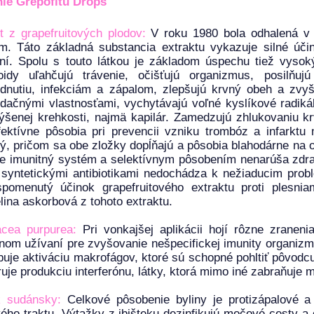
nie
Grepofitu Drops
t z grapefruitových plodov:
V roku 1980 bola odhalená v j
m. Táto základná substancia extraktu vykazuje silné úči
ní. Spolu s touto látkou je základom úspechu tiež vysok
noidy uľahčujú trávenie, očišťujú organizmus, posilňu
dnutiu, infekciám a zápalom, zlepšujú krvný obeh a zvyš
idačnými vlastnosťami, vychytávajú voľné kyslíkové radikál
ýšenej krehkosti, najmä kapilár. Zamedzujú zhlukovaniu k
fektívne pôsobia pri prevencii vzniku trombóz a infarkt
ý, pričom sa obe zložky dopĺňajú a pôsobia blahodárne na 
je imunitný systém a selektívnym pôsobením nenarúša zdrav
 syntetickými antibiotikami nedochádza k nežiaducim pro
 spomenutý účinok grapefruitového extraktu proti plesni
lina askorbová z tohoto extraktu.
acea purpurea:
Pri vonkajšej aplikácii hojí rôzne zranen
nom užívaní pre zvyšovanie nešpecifickej imunity organizm
uje aktiváciu makrofágov, ktoré sú schopné pohltiť pôvodcu
uje produkciu interferónu, látky, ktorá mimo iné zabraňuje
k sudánsky:
Celkové pôsobenie byliny je protizápalové a
ho traktu. Výtažky z ibišteku dezinfikujú močové cesty a o