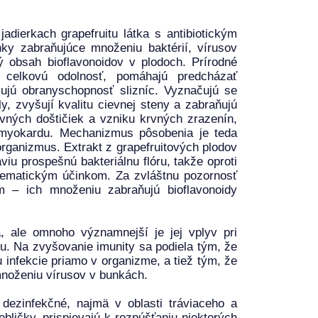
adierkach grapefruitu látka s antibiotickým
nky zabraňujúce množeniu baktérií, vírusov
ý obsah bioflavonoidov v plodoch. Prírodné
jú celkovú odolnosť, pomáhajú predcházať
ujú obranyschopnosť slizníc. Vyznačujú se
y, zvyšují kvalitu cievnej steny a zabraňujú
rvných doštičiek a vzniku krvných zrazenín,
u myokardu. Mechanizmus pôsobenia je teda
organizmus. Extrakt z grapefruitových plodov
iu prospešnú bakteriálnu flóru, takže oproti
blematickým účinkom. Za zvláštnu pozornosť
am – ich množeniu zabraňujú bioflavonoidy
ia, ale omnoho významnejší je jej vplyv pri
u. Na zvyšovanie imunity sa podiela tým, že
 infekcie priamo v organizme, a tiež tým, že
 množeniu vírusov v bunkách.
 dezinfekčné, najmä v oblasti tráviaceho a
bličky, prispievajú k rozpúšťaniu niektorých