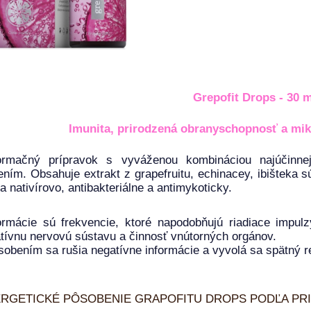
Grepofit Drops - 30 m
Imunita, prirodzená obranyschopnosť a mik
formačný prípravok s vyváženou kombináciou najúčinnej
ním. Obsahuje extrakt z grapefruitu, echinacey, ibišteka s
a nativírovo, antibakteriálne a antimykoticky.
ormácie sú frekvencie, ktoré napodobňujú riadiace impul
tívnu nervovú sústavu a činnosť vnútorných orgánov.
sobením sa rušia negatívne informácie a vyvolá sa spätný 
RGETICKÉ PÔSOBENIE GRAPOFITU DROPS PODĽA PRINCÍP