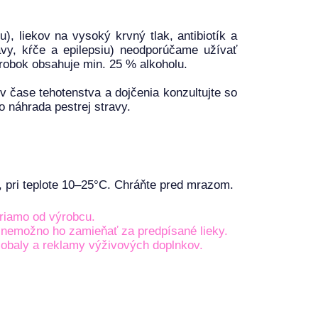
), liekov na vysoký krvný tlak, antibiotík a
vy, kŕče a epilepsiu) neodporúčame užívať
robok obsahuje min. 25 % alkoholu.
 v čase tehotenstva a dojčenia konzultujte so
 náhrada pestrej stravy.
 pri teplote 10–25°C. Chráňte pred mrazom.
priamo od výrobcu.
, nemožno ho zamieňať za predpísané lieky.
 obaly a reklamy výživových doplnkov.