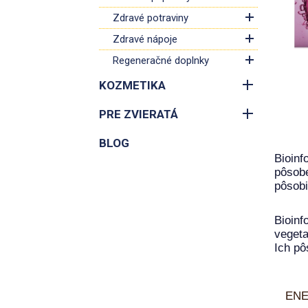
Zdravé potraviny
Zdravé nápoje
Regeneračné doplnky
KOZMETIKA
PRE ZVIERATÁ
BLOG
Bioin
pôsobe
pôsobi
Bioinf
vegeta
Ich pô
ENE