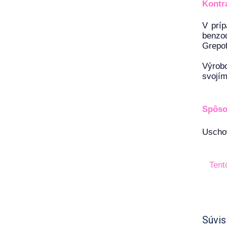
Kontr
V príp
benzod
Grepof
Výrobo
svojím
Spôso
Uschov
Tent
Súvis