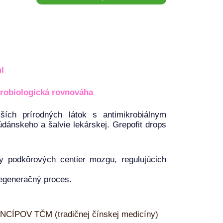
l
robiologická rovnováha
ších prírodných látok s antimikrobiálnym
údánskeho a šalvie lekárskej. Grepofit drops
zy podkôrových centier mozgu, regulujúcich
regeneračný proces.
OV TČM (tradičnej čínskej medicíny)