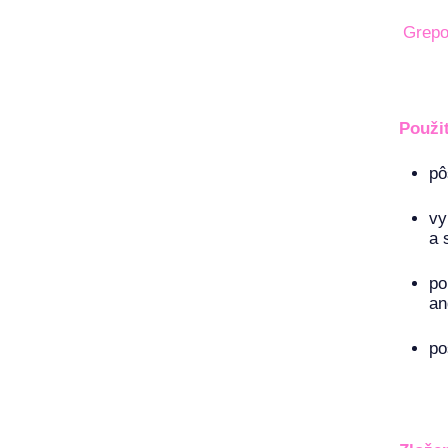
Grepo
Použi
pô
vy
a 
po
an
po