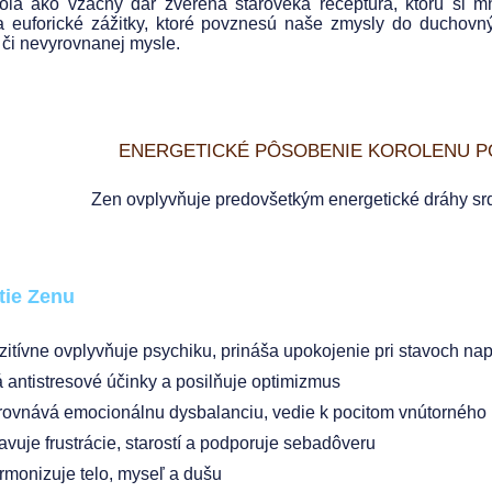
la ako vzácny dar zverená staroveká receptúra, ktorú si 
a euforické zážitky, ktoré povznesú naše zmysly do duchovn
 či nevyrovnanej mysle.
ENERGETICKÉ PÔSOBENIE KOROLENU P
Zen ovplyvňuje predovšetkým energetické dráhy srdc
tie Zenu
zitívne ovplyvňuje psychiku, prináša upokojenie pri stavoch napä
 antistresové účinky a posilňuje optimizmus
rovnává emocionálnu dysbalanciu, vedie k pocitom vnútorného m
avuje frustrácie, starostí a podporuje sebadôveru
rmonizuje telo, myseľ a dušu