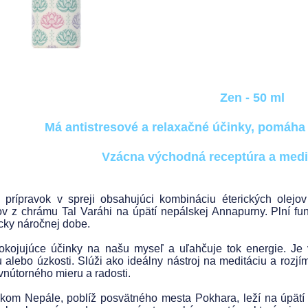
Zen - 50 ml
Má antistresové a relaxačné účinky, pomáha
Vzácna východná receptúra a medi
 prípravok v spreji obsahujúci kombináciu éterických olej
v z chrámu Tal Varáhi na úpätí nepálskej Annapurny. Plní fu
cky náročnej dobe.
kojujúce účinky na našu myseľ a uľahčuje tok energie. Je v
u alebo úzkosti. Slúži ako ideálny nástroj na meditáciu a roz
 vnútorného mieru a radosti.
kom Nepále, poblíž posvätného mesta Pokhara, leží na úpätí