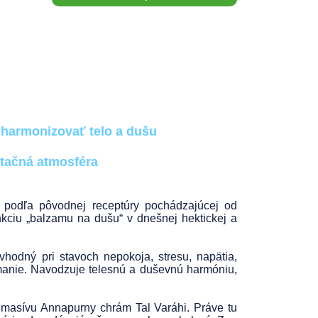
 harmonizovať telo a dušu
tačná atmosféra
ov podľa pôvodnej receptúry pochádzajúcej od
nkciu „balzamu na dušu“ v dnešnej hektickej a
hodný pri stavoch nepokoja, stresu, napätia,
jímanie. Navodzuje telesnú a duševnú harmóniu,
 masívu Annapurny chrám Tal Varáhi. Práve tu