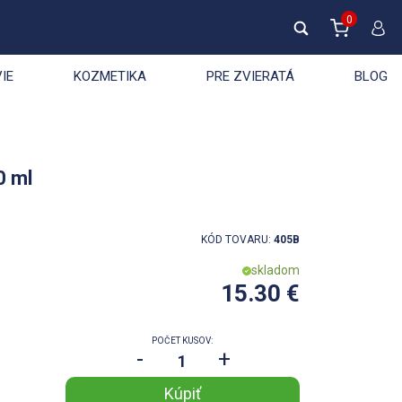
0
IE
KOZMETIKA
PRE ZVIERATÁ
BLOG
0 ml
KÓD TOVARU:
405B
skladom
15.30 €
POČET KUSOV:
-
+