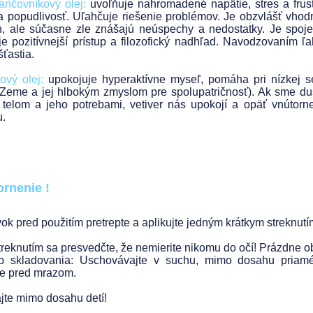
nčovníkový olej:
uvoľňuje nahromadené napätie, stres a frustr
a popudlivosť. Uľahčuje riešenie problémov. Je obzvlášť vhodný
, ale súčasne zle znášajú neúspechy a nedostatky. Je spoj
je pozitívnejší prístup a filozofický nadhľad. Navodzovaním ľa
šťastia.
ový olej:
upokojuje hyperaktívne myseľ, pomáha pri nízkej s
Zeme a jej hlbokým zmyslom pre spolupatričnosť). Ak sme duš
 telom a jeho potrebami, vetiver nás upokojí a opäť vnútorn
.
rnenie !
vok pred použitím pretrepte a aplikujte jedným krátkym streknutí
treknutím sa presvedčte, že nemierite nikomu do očí! Prázdne o
 skladovania: Uschovávajte v suchu, mimo dosahu priaméh
e pred mrazom.
jte mimo dosahu detí!