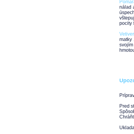
Pomara
nálad 
úspech
vštepu
pocity 
Vetiver
matky 
svojím
hmotou
Upozo
Prípra
Pred s
Spôsob
Chráňt
Uklada