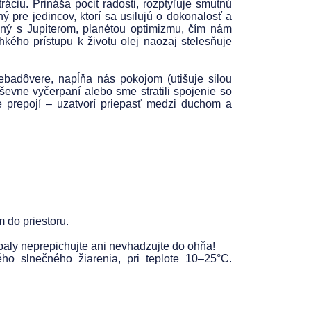
áciu. Prináša pocit radosti, rozptyľuje smutnú
 pre jedincov, ktorí sa usilujú o dokonalosť a
ený s Jupiterom, planétou optimizmu, čím nám
hkého prístupu k životu olej naozaj stelesňuje
ebadôvere, napĺňa nás pokojom (utišuje silou
evne vyčerpaní alebo sme stratili spojenie so
e prepojí – uzatvorí priepasť medzi duchom a
m do priestoru.
baly neprepichujte ani nevhadzujte do ohňa!
o slnečného žiarenia, pri teplote 10–25°C.