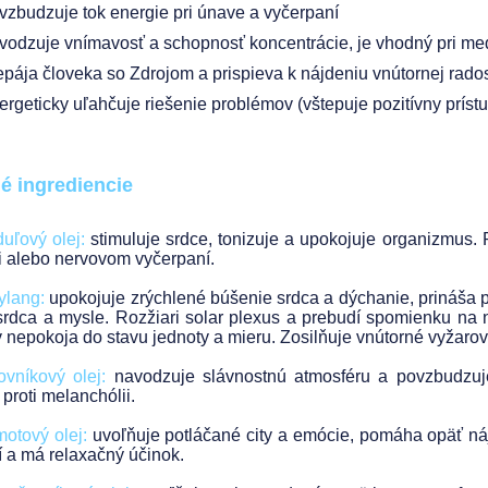
vzbudzuje tok energie pri únave a vyčerpaní
vodzuje vnímavosť a schopnosť koncentrácie, je vhodný pri med
epája človeka so Zdrojom a prispieva k nájdeniu vnútornej rados
ergeticky uľahčuje riešenie problémov (vštepuje pozitívny príst
é ingrediencie
uľový olej:
stimuluje srdce, tonizuje a upokojuje organizmus. 
ii alebo nervovom vyčerpaní.
ylang:
upokojuje zrýchlené búšenie srdca a dýchanie, prináša 
srdca a mysle. Rozžiari solar plexus a prebudí spomienku na na
v nepokoja do stavu jednoty a mieru. Zosilňuje vnútorné vyžar
ovníkový olej:
navodzuje slávnostnú atmosféru a povzbudzuj
proti melanchólii.
otový olej:
uvoľňuje potláčané city a emócie, pomáha opäť ná
tí a má relaxačný účinok.