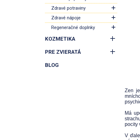
Zdravé potraviny
Zdravé nápoje
Regeneračné doplnky
KOZMETIKA
PRE ZVIERATÁ
BLOG
Zen je
mnícho
psychi
Má upo
strach
pocity
V ďale