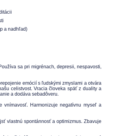
itácii
ti
up a nadhľad)
Používa sa pri migrénach, depresii, nespavosti,
prepojenie emócií s ľudskými zmyslami a otvára
šu celistvost. Vracia človeka späť z duality a
ovanie a dodáva sebadôveru.
e vnímavosť. Harmonizuje negatívnu myseľ a
jsť vlastnú spontánnosť a optimizmus. Zbavuje