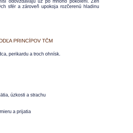
mnísi odovzdávajú už po mnoho pokolení. Zen
ých sfér a zároveň upokoja rozčerenú hladinu
ODĽA PRINCÍPOV TČM
a, perikardu a troch ohnísk.
tia, úzkosti a strachu
ieru a prijatia