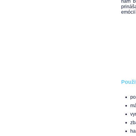
nám bo
prináš
emócií
Použi
po
má
vy
zb
ha