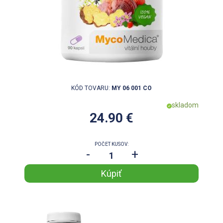
KÓD TOVARU:
MY 06 001 CO
skladom
24.90 €
POČET KUSOV:
-
+