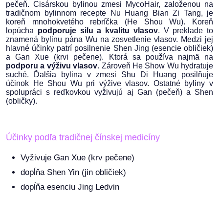
pečeň. Cisárskou bylinou zmesi MycoHair, založenou na
tradičnom bylinnom recepte Nu Huang Bian Zi Tang, je
koreň mnohokvetého rebríčka (He Shou Wu). Koreň
lopúcha
podporuje silu a kvalitu vlasov
. V preklade to
znamená bylinu pána Wu na zosvetlenie vlasov. Medzi jej
hlavné účinky patrí posilnenie Shen Jing (esencie obličiek)
a Gan Xue (krvi pečene). Ktorá sa používa najmä na
podporu a výživu vlasov
. Zároveň He Show Wu hydratuje
suché. Ďalšia bylina v zmesi Shu Di Huang posilňuje
účinok He Shou Wu pri výžive vlasov. Ostatné byliny v
spolupráci s reďkovkou vyživujú aj Gan (pečeň) a Shen
(obličky).
Účinky podľa tradičnej čínskej medicíny
Vyživuje Gan Xue (krv pečene)
dopĺňa Shen Yin (jin obličiek)
dopĺňa esenciu Jing Ledvin