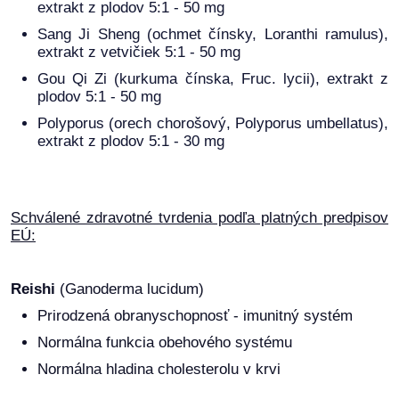
extrakt z plodov 5:1 - 50 mg
Sang Ji Sheng (ochmet čínsky, Loranthi ramulus),
extrakt z vetvičiek 5:1 - 50 mg
Gou Qi Zi (kurkuma čínska, Fruc. lycii), extrakt z
plodov 5:1 - 50 mg
Polyporus (orech chorošový, Polyporus umbellatus),
extrakt z plodov 5:1 - 30 mg
Schválené zdravotné tvrdenia podľa platných predpisov
EÚ:
Reishi
(Ganoderma lucidum)
Prirodzená obranyschopnosť - imunitný systém
Normálna funkcia obehového systému
Normálna hladina cholesterolu v krvi