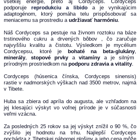
všetkej energie, preto aj Cordyceps. Cordyceps
podporuje
reprodukciu a libido
a je vynikajúcim
adaptogénom, ktorý pomáha telu prispôsobovať sa
meniacemu sa prostrediu a
udržiavať harmóniu
.
Náš Cordyceps sa pestuje na živnom roztoku na báze
trstinového cukru a drvených bôbov , čo zaručuje
najvyššiu kvalitu a čistotu. Výsledkom je mycélium
Cordycepsu, ktoré je
bohaté na beta-glukány
,
minerály
,
stopové prvky
a
vitamíny
a je silným
prírodným prostriedkom na
podporu zdravia a vitality
.
Cordyceps (húsenica čínska, Cordyceps sinensis)
rastie v nadmorských výškach nad 3500 metrov, najmä
v Tibete.
Huba sa zbiera od apríla do augusta, ale vzhľadom na
jej klesajúci výskyt vo voľnej prírode je v súčasnosti
veľmi vzácna.
Za posledných 25 rokov sa jej výskyt znížil o 90 %, čo
zvýšilo jej hodnotu na trhu. Najlepší Cordyceps
pochádza z Tibetskej náhornej plošiny a jeho cena môže