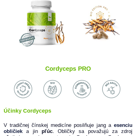
Cordyceps PRO
Účinky Cordyceps
V tradičnej čínskej medicíne posilňuje jang a
esenciu
obličiek
a jin
pľúc
. Obličky sa považujú za zdroj