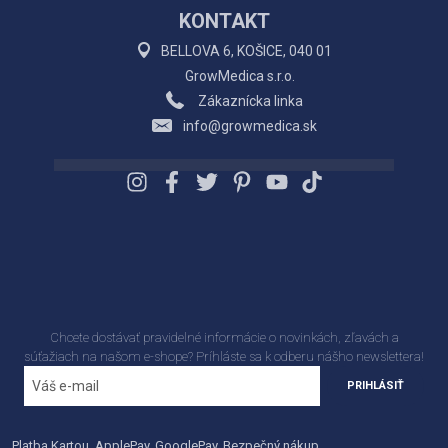
KONTAKT
BELLOVA 6, KOŠICE, 040 01
GrowMedica s.r.o.
Zákaznícka linka
info@growmedica.sk
Chcete dostávať pravidelné informácie o novinkách, zľavách a
súťažiach na našom e-shope? Príhláste sa k odberu nášho newslettera!
PRIHLÁSIŤ
Platba Kartou, ApplePay, GooglePay, Bezpečný nákup