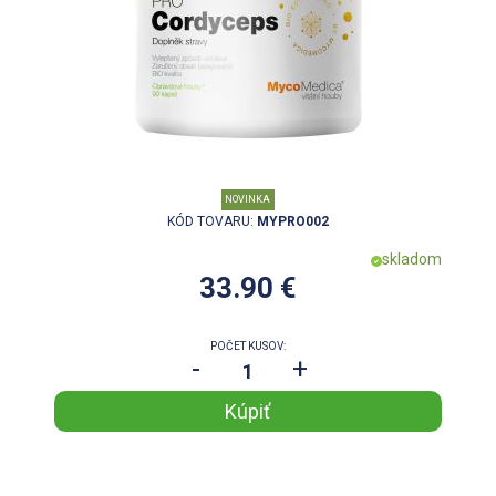
NOVINKA
KÓD TOVARU:
MYPRO002
skladom
33.90 €
POČET KUSOV:
-
+