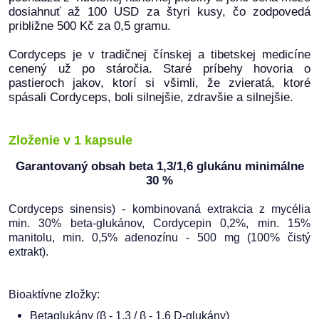
dosiahnuť až 100 USD za štyri kusy, čo zodpovedá
približne 500 Kč za 0,5 gramu.
Cordyceps je v tradičnej čínskej a tibetskej medicíne
cenený už po stáročia. Staré príbehy hovoria o
pastieroch jakov, ktorí si všimli, že zvieratá, ktoré
spásali Cordyceps, boli silnejšie, zdravšie a silnejšie.
Zloženie v 1 kapsule
Garantovaný obsah beta 1,3/1,6 glukánu minimálne
30 %
Cordyceps sinensis)
- kombinovaná
extrakcia z mycélia
min. 30% beta-glukánov, Cordycepin 0,2%, min. 15%
manitolu, min. 0,5% adenozínu - 500 mg (100% čistý
extrakt).
Bioaktívne zložky:
Betaglukány (β - 1,3 / β - 1,6 D-glukány)