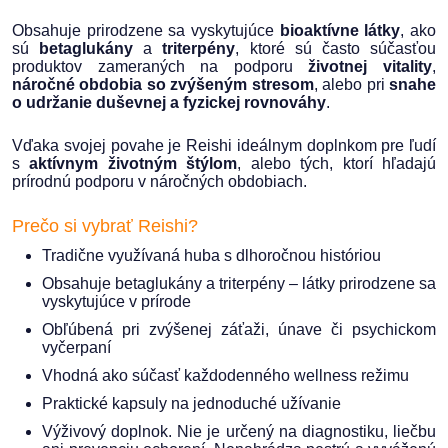
Obsahuje prirodzene sa vyskytujúce
bioaktívne látky
, ako
sú
betaglukány
a
triterpény
, ktoré sú často súčasťou
produktov zameraných na podporu
životnej vitality
,
náročné obdobia so zvýšeným stresom
, alebo pri
snahe
o udržanie duševnej a fyzickej rovnováhy
.
Vďaka svojej povahe je Reishi ideálnym doplnkom pre ľudí
s
aktívnym životným štýlom
, alebo tých, ktorí hľadajú
prírodnú podporu v náročných obdobiach.
Prečo si vybrať Reishi?
Tradične využívaná huba s dlhoročnou históriou
Obsahuje betaglukány a triterpény – látky prirodzene sa
vyskytujúce v prírode
Obľúbená pri zvýšenej záťaži, únave či psychickom
vyčerpaní
Vhodná ako súčasť každodenného wellness režimu
Praktické kapsuly na jednoduché užívanie
Výživový doplnok. Nie je určený na diagnostiku, liečbu