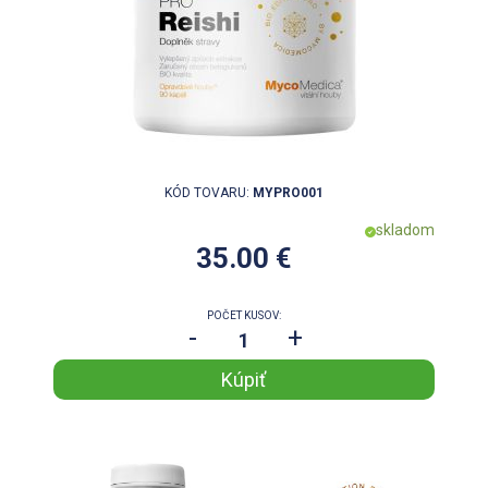
KÓD TOVARU:
MYPRO001
skladom
35.00 €
POČET KUSOV:
-
+