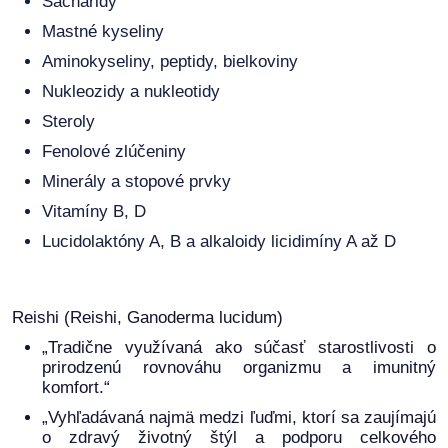
Sacharidy
Mastné kyseliny
Aminokyseliny, peptidy, bielkoviny
Nukleozidy a nukleotidy
Steroly
Fenolové zlúčeniny
Minerály a stopové prvky
Vitamíny B, D
Lucidolaktóny A, B a alkaloidy licidimíny A až D
Reishi (Reishi, Ganoderma lucidum)
„Tradične využívaná ako súčasť starostlivosti o
prirodzenú rovnováhu organizmu a imunitný
komfort.“
„Vyhľadávaná najmä medzi ľuďmi, ktorí sa zaujímajú
o zdravý životný štýl a podporu celkového