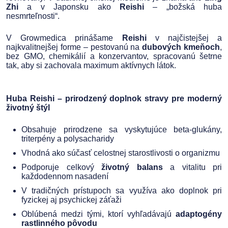
Zhi
a v Japonsku ako
Reishi
– „božská huba
nesmrteľnosti“.
V Growmedica prinášame
Reishi
v najčistejšej a
najkvalitnejšej forme – pestovanú na
dubových kmeňoch
,
bez GMO, chemikálií a konzervantov, spracovanú šetrne
tak, aby si zachovala maximum aktívnych látok.
Huba Reishi – prirodzený doplnok stravy pre moderný
životný štýl
Obsahuje prirodzene sa vyskytujúce beta-glukány,
triterpény a polysacharidy
Vhodná ako súčasť celostnej starostlivosti o organizmu
Podporuje celkový
životný balans
a vitalitu pri
každodennom nasadení
V tradičných prístupoch sa využíva ako doplnok pri
fyzickej aj psychickej záťaži
Oblúbená medzi tými, ktorí vyhľadávajú
adaptogény
rastlinného pôvodu