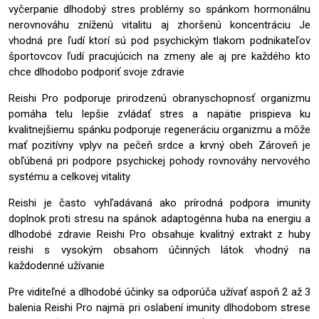
vyčerpanie dlhodobý stres problémy so spánkom hormonálnu
nerovnováhu zníženú vitalitu aj zhoršenú koncentráciu Je
vhodná pre ľudí ktorí sú pod psychickým tlakom podnikateľov
športovcov ľudí pracujúcich na zmeny ale aj pre každého kto
chce dlhodobo podporiť svoje zdravie
Reishi Pro podporuje prirodzenú obranyschopnosť organizmu
pomáha telu lepšie zvládať stres a napätie prispieva ku
kvalitnejšiemu spánku podporuje regeneráciu organizmu a môže
mať pozitívny vplyv na pečeň srdce a krvný obeh Zároveň je
obľúbená pri podpore psychickej pohody rovnováhy nervového
systému a celkovej vitality
Reishi je často vyhľadávaná ako prírodná podpora imunity
doplnok proti stresu na spánok adaptogénna huba na energiu a
dlhodobé zdravie Reishi Pro obsahuje kvalitný extrakt z huby
reishi s vysokým obsahom účinných látok vhodný na
každodenné užívanie
Pre viditeľné a dlhodobé účinky sa odporúča užívať aspoň 2 až 3
balenia Reishi Pro najmä pri oslabení imunity dlhodobom strese