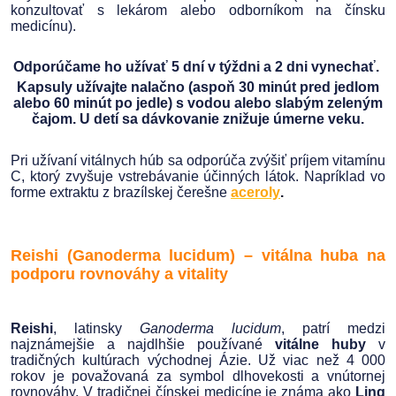
konzultovať s lekárom alebo odborníkom na čínsku
medicínu).
Odporúčame ho užívať 5 dní v týždni a 2 dni vynechať.
Kapsuly užívajte nalačno (aspoň 30 minút pred jedlom
alebo 60 minút po jedle) s vodou alebo slabým zeleným
čajom. U detí sa dávkovanie znižuje úmerne veku.
Pri užívaní vitálnych húb sa odporúča zvýšiť príjem vitamínu
C, ktorý zvyšuje vstrebávanie účinných látok. Napríklad vo
forme extraktu z brazílskej čerešne
aceroly
.
Reishi (Ganoderma lucidum) – vitálna huba na
podporu rovnováhy a vitality
Reishi
, latinsky
Ganoderma lucidum
, patrí medzi
najznámejšie a najdlhšie používané
vitálne huby
v
tradičných kultúrach východnej Ázie. Už viac než 4 000
rokov je považovaná za symbol dlhovekosti a vnútornej
rovnováhy. V tradičnej čínskej medicíne je známa ako
Ling