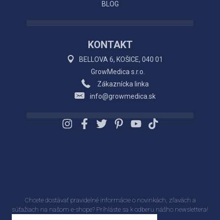
BLOG
KONTAKT
BELLOVA 6, KOŠICE, 040 01
GrowMedica s.r.o.
Zákaznícka linka
info@growmedica.sk
Chcete dostávať pravidelné informácie o novinkách, zľavách a
súťažiach na našom e-shope? Príhláste sa k odberu nášho newslettera!