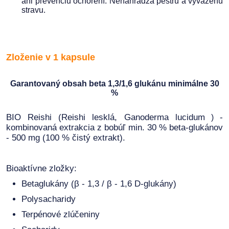
ani prevenciu ochorení. Nenahrádza pestrú a vyváženú
stravu.
Zloženie v 1 kapsule
Garantovaný obsah beta 1,3/1,6 glukánu minimálne 30
%
BIO Reishi (Reishi lesklá, Ganoderma lucidum
-
)
kombinovaná extrakcia z bobúľ min. 30 % beta-glukánov
- 500 mg (100 % čistý extrakt).
Bioaktívne zložky:
Betaglukány (β - 1,3 / β - 1,6 D-glukány)
Polysacharidy
Terpénové zlúčeniny