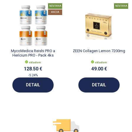
NOVINKA
NOVINKA
AKCIA
MycoMedica Reishi PRO a
ZEEN Collagen Lemon 7200mg
Herícium PRO - Pack 4ks
skladom
skladom
128.50 €
49.00 €
-5.24%
DETAIL
DETAIL