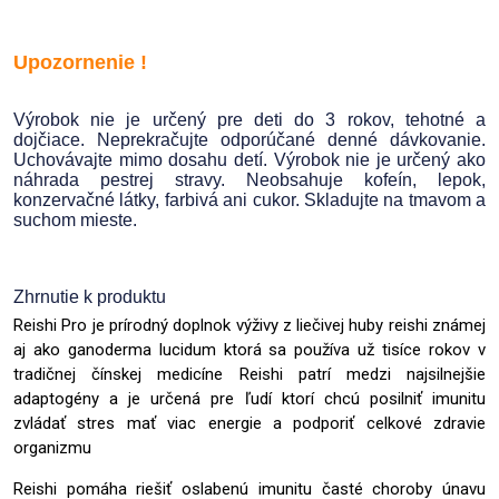
Upozornenie !
Výrobok nie je určený pre deti do 3 rokov, tehotné a
dojčiace. Neprekračujte odporúčané denné dávkovanie.
Uchovávajte mimo dosahu detí. Výrobok nie je určený ako
náhrada pestrej stravy. Neobsahuje kofeín, lepok,
konzervačné látky, farbivá ani cukor. Skladujte na tmavom a
suchom mieste.
Zhrnutie k produktu
Reishi Pro je prírodný doplnok výživy z liečivej huby reishi známej
aj ako ganoderma lucidum ktorá sa používa už tisíce rokov v
tradičnej čínskej medicíne Reishi patrí medzi najsilnejšie
adaptogény a je určená pre ľudí ktorí chcú posilniť imunitu
zvládať stres mať viac energie a podporiť celkové zdravie
organizmu
Reishi pomáha riešiť oslabenú imunitu časté choroby únavu