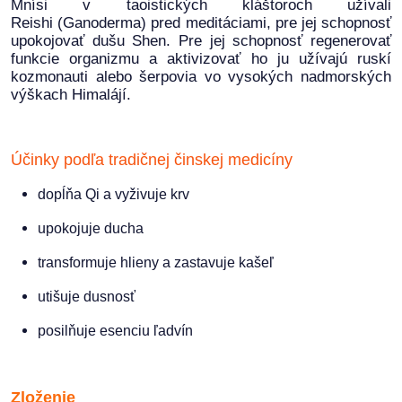
Mnísi v taoistických kláštoroch užívali
Reishi
(
Ganoderma) pred meditáciami, pre jej schopnosť
upokojovať dušu Shen. Pre jej schopnosť regenerovať
funkcie organizmu a aktivizovať ho ju užívajú ruskí
kozmonauti alebo šerpovia vo vysokých nadmorských
výškach Himalájí.
Účinky podľa tradičnej činskej medicíny
dopĺňa Qi a vyživuje krv
upokojuje ducha
transformuje hlieny a zastavuje kašeľ
utišuje dusnosť
posilňuje esenciu ľadvín
Zloženie