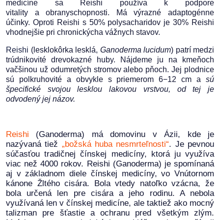
medicíne sa Reishi používa k
podpore
vitality
a
obranyschopnosti
. Má výrazné adaptogénne
účinky. Oproti Reishi s 50% polysacharidov je 30% Reishi
vhodnejšie pri chronickýcha vážnych stavov.
Reishi
(lesklokôrka lesklá,
Ganoderma lucidum
) patrí medzi
trúdnikovité drevokazné huby. Nájdeme ju na kmeňoch
vačšinou už odumretých stromov alebo pňoch. Jej plodnice
sú polkruhovité a obvykle s priemerom 6−12 cm a
sú
špecifické svojou lesklou lakovou vrstvou, od tej je
odvodený jej názov.
Reishi
(Ganoderma) má domovinu v Ázii, kde je
nazývaná tiež
„božská huba nesmrteľnosti“
. Je pevnou
súčasťou tradičnej čínskej medicíny, ktorá ju využíva
viac než 4000 rokov. Reishi
(
Ganoderma) je spomínaná
aj v základnom diele čínskej medicíny, vo Vnútornom
kánone Žltého cisára. Bola vtedy natoľko vzácna, že
bola určená len pre cisára a jeho rodinu. A nebola
využívaná len v čínskej medicíne, ale taktiež ako mocný
talizman pre šťastie a ochranu pred všetkým zlým.