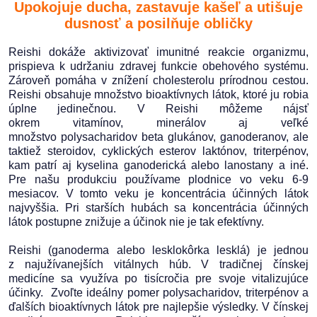
Upokojuje ducha, zastavuje kašeľ a utišuje
dusnosť a posilňuje obličky
Reish
i dokáže aktivizovať
imunitné reakcie organizmu
,
prispieva k udržaniu
zdravej funkcie obehového systému
.
Zároveň pomáha v znížení cholesterolu prírodnou cestou.
Reishi obsahuje množstvo bioaktívnych látok, ktoré ju robia
úplne jedinečnou. V Reishi môžeme nájsť
okrem
vitamínov
,
minerálov
aj veľké
množstvo
polysacharidov beta glukánov
,
ganoderanov
, ale
taktiež steroidov, cyklických esterov laktónov,
triterpénov
,
kam patrí aj kyselina ganoderická alebo lanostany a iné.
Pre našu produkciu používame plodnice vo veku 6-9
mesiacov. V tomto veku je koncentrácia účinných látok
najvyššia. Pri starších hubách sa koncentrácia účinných
látok postupne znižuje a účinok nie je tak efektívny.
Reishi
(ganoderma alebo lesklokôrka lesklá) je jednou
z
najužívanejších vitálnych húb
. V tradičnej čínskej
medicíne sa využíva po tisícročia pre svoje
vitalizujúce
účinky
. Zvoľte ideálny pomer polysacharidov, triterpénov a
ďalších bioaktívnych látok pre najlepšie výsledky. V čínskej