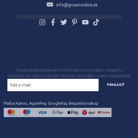
info@growmedica.sk
Chcete dostávať pravidelné informácie o novinkách, zľavách a
súťažiach na našom e-shope? Príhláste sa k odberu nášho newslettera!
PRIHLÁSIŤ
Platba Kartou, ApplePay, GooglePay, Bezpečný nákup