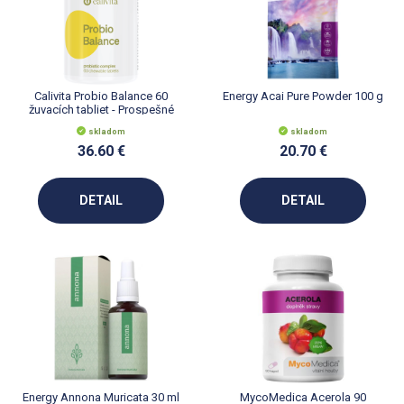
Calivita Probio Balance 60
Energy Acai Pure Powder 100 g
žuvacích tabliet - Prospešné
baktérie
skladom
skladom
36.60 €
20.70 €
DETAIL
DETAIL
Energy Annona Muricata 30 ml
MycoMedica Acerola 90