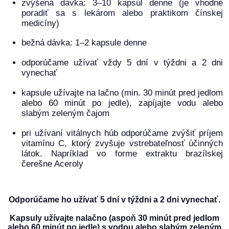
zvýšená dávka: 3–10 kapsúl denne (je vhodné
poradiť sa s lekárom alebo praktikom čínskej
medicíny)
bežná dávka: 1–2 kapsule denne
odporúčame užívať vždy 5 dní v týždni a 2 dni
vynechať
kapsule užívajte na lačno (min. 30 minút pred jedlom
alebo 60 minút po jedle), zapíjajte vodu alebo
slabým zeleným čajom
pri užívaní vitálnych húb odporúčame zvýšiť príjem
vitamínu C, ktorý zvyšuje vstrebateľnosť účinných
látok. Napríklad vo forme extraktu brazílskej
čerešne Aceroly
Odporúčame ho užívať 5 dní v týždni a 2 dni vynechať.
Kapsuly užívajte nalačno (aspoň 30 minút pred jedlom
alebo 60 minút po jedle) s vodou alebo slabým zeleným