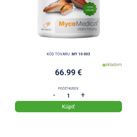
KÓD TOVARU:
MY 10 003
skladom
66.99 €
POČET KUSOV:
-
+